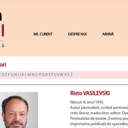
NR. CURENT
DESPRE NOI
ARHIVĂ
ori
C
D
E
F
G
H
I
J
K
L
M
N
O
P
Q
R
S
T
U
V
W
X
Y
Z
Risto VASILEVSKI
Născut în anul 1943.
Autor plurivalent, scriind permane
critic literar, traducător, editor. O
Festivalului de poezie „Toamna p
importante publicații de specialita