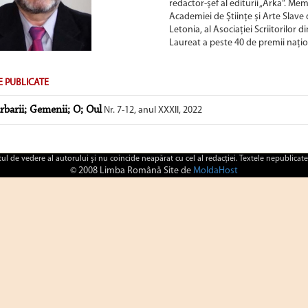
redactor-șef al editurii „Arka“. Me
Academiei de Științe și Arte Slave di
Letonia, al Asociației Scriitorilor d
Laureat a peste 40 de premii națio
E PUBLICATE
rbarii; Gemenii; O; Oul
Nr. 7-12, anul XXXII, 2022
ctul de vedere al autorului şi nu coincide neapărat cu cel al redacţiei. Textele nepublicate
© 2008 Limba Română Site de
MoldaHost