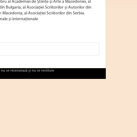
mbru al Academiei de Științe și Arte a Macedoniei, al
n Bulgaria, al Asociației Scriitorilor și Autorilor din
in Macedonia, al Asociației Scriitorilor din Serbia.
nale și internaționale.
 nu se recenzează şi nu se restituie