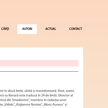
CĂRȚI
AUTORI
ACTUAL
CONTACT
nt în două limbi, sârbă și macedoneană. Poet, eseist,
pera sa literară este tradusă în 24 de limbi. Director al
oetică din Smederevo“, membru în redacția unor
te: „Videlo“, „Knjizevne Novine“, „Mons Aureus“ și