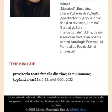
cultură
„Mozaicul”, „Bucovina
Literară”, „Fereastra”, „Sisif”,
„SpectActor” și „Ego PHobia”,
dar și cu revistele „Lumina”
(Serbia) și „Zeta
Internationale” (Udine, Italia).
Traduce în fiecare an poeme
pentru Antologia Festivalului
Mondial de Poezie „Mihai
Eminescu”.
TEXTE PUBLICATE
provizoriu toate femeile din tine; ea nu rămâne;
ţopăind a vară
Nr. 7-12, anul XXXII, 2022
Orice articol publicat reflectă punctul de vedere al autorului şi nu coincide
neapărat cu cel al redacţiei. Textele nepublicate nu se recenzează şi nu se
restituie
© 2008 Limba Română Site de
MoldaHost