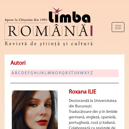
Toggl
naviga
Autori
A
B
C
D
E
F
G
H
I
J
K
L
M
N
O
P
Q
R
S
T
U
V
W
X
Y
Z
Roxana ILIE
Doctorandă la Universitatea
din București.
Traducătoare din și în limbile
germană, engleză, spaniolă,
portugheză, rusă și italiană.
Colaborează cu revistele de