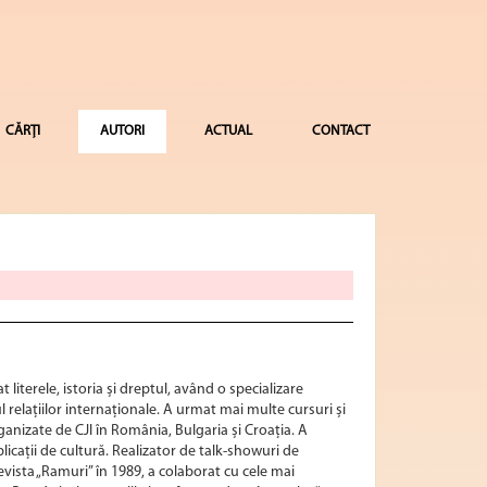
CĂRȚI
AUTORI
ACTUAL
CONTACT
t literele, istoria și dreptul, având o specializare
elațiilor internaționale. A urmat mai multe cursuri și
rganizate de CJI în România, Bulgaria și Croația. A
blicații de cultură. Realizator de talk-showuri de
evista „Ramuri” în 1989, a colaborat cu cele mai