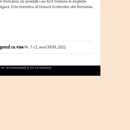
n România, iar poeziile i-au fost traduse în engleză,
lgară. Este membru al Uniunii Scriitorilor din România.
gonul cu vise
Nr. 7-12, anul XXXII, 2022
 nu se recenzează şi nu se restituie