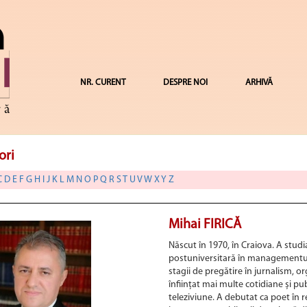
NR. CURENT
DESPRE NOI
ARHIVĂ
ori
C
D
E
F
G
H
I
J
K
L
M
N
O
P
Q
R
S
T
U
V
W
X
Y
Z
Mihai FIRICĂ
Născut în 1970, în Craiova. A studia
postuniversitară în managementul r
stagii de pregătire în jurnalism, o
înființat mai multe cotidiane și pu
teleziviune. A debutat ca poet în r