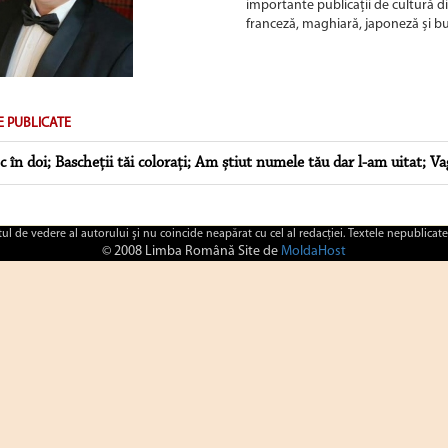
importante publicații de cultură di
franceză, maghiară, japoneză și bu
E PUBLICATE
c în doi; Bascheții tăi colorați; Am știut numele tău dar l-am uitat; Va
ctul de vedere al autorului şi nu coincide neapărat cu cel al redacţiei. Textele nepublicate
© 2008 Limba Română Site de
MoldaHost