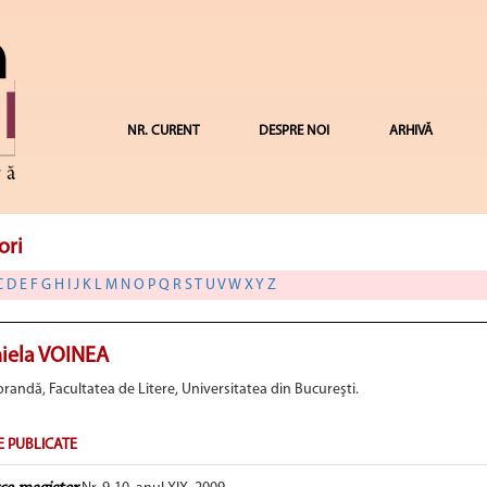
NR. CURENT
DESPRE NOI
ARHIVĂ
ori
C
D
E
F
G
H
I
J
K
L
M
N
O
P
Q
R
S
T
U
V
W
X
Y
Z
iela VOINEA
randă, Facultatea de Litere, Universitatea din Bucureşti.
E PUBLICATE