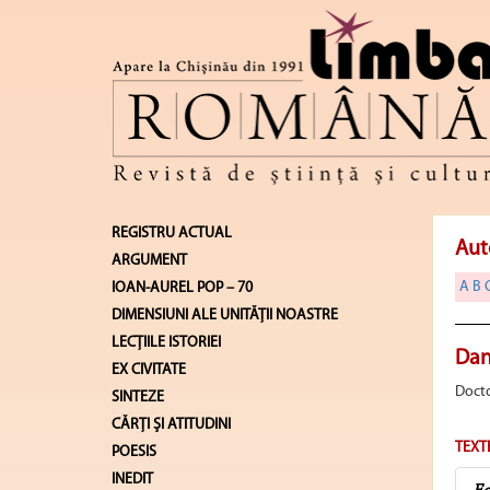
REGISTRU ACTUAL
Aut
ARGUMENT
A
B
IOAN-AUREL POP – 70
DIMENSIUNI ALE UNITĂŢII NOASTRE
LECŢIILE ISTORIEI
Dan
EX CIVITATE
Docto
SINTEZE
CĂRŢI ŞI ATITUDINI
TEXT
POESIS
INEDIT