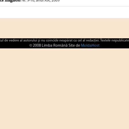
ce magister
Nr. 9-10, anul XIX, 2009
ctul de vedere al autorului şi nu coincide neapărat cu cel al redacţiei. Textele nepublicate
© 2008 Limba Română Site de
MoldaHost