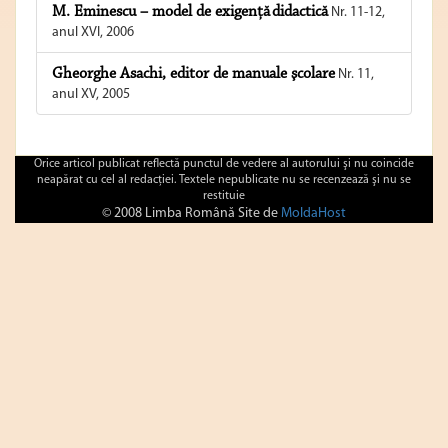
M. Eminescu – model de exigenţă didactică
Nr. 11-12,
anul XVI, 2006
Gheorghe Asachi, editor de manuale şcolare
Nr. 11,
anul XV, 2005
Orice articol publicat reflectă punctul de vedere al autorului şi nu coincide
neapărat cu cel al redacţiei. Textele nepublicate nu se recenzează şi nu se
restituie
© 2008 Limba Română Site de
MoldaHost