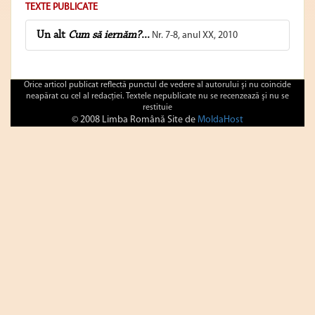
TEXTE PUBLICATE
Un alt
Cum să iernăm?
...
Nr. 7-8, anul XX, 2010
Orice articol publicat reflectă punctul de vedere al autorului şi nu coincide
neapărat cu cel al redacţiei. Textele nepublicate nu se recenzează şi nu se
restituie
© 2008 Limba Română Site de
MoldaHost