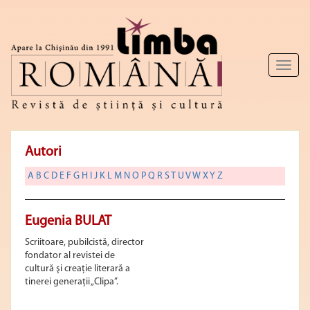
Toggl
naviga
Autori
A
B
C
D
E
F
G
H
I
J
K
L
M
N
O
P
Q
R
S
T
U
V
W
X
Y
Z
Eugenia BULAT
Scriitoare, pubilcistă, director
fondator al revistei de
cultură şi creaţie literară a
tinerei generaţii „Clipa”.