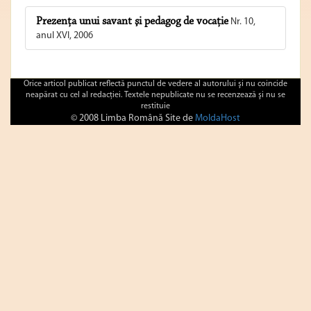
Prezenţa unui savant şi pedagog de vocaţie
Nr. 10,
anul XVI, 2006
Orice articol publicat reflectă punctul de vedere al autorului şi nu coincide
neapărat cu cel al redacţiei. Textele nepublicate nu se recenzează şi nu se
restituie
© 2008 Limba Română Site de
MoldaHost