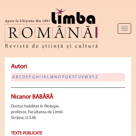
Toggl
naviga
Autori
A
B
C
D
E
F
G
H
I
J
K
L
M
N
O
P
Q
R
S
T
U
V
W
X
Y
Z
Nicanor BABÂRĂ
Doctor habilitat în filologie,
profesor, Facultatea de Limbi
Străine, U.S.M.
TEXTE PUBLICATE