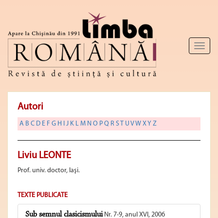
Toggl
naviga
Autori
A
B
C
D
E
F
G
H
I
J
K
L
M
N
O
P
Q
R
S
T
U
V
W
X
Y
Z
Liviu LEONTE
Prof. univ. doctor, Iaşi.
TEXTE PUBLICATE
Sub semnul clasicismului
Nr. 7-9, anul XVI, 2006