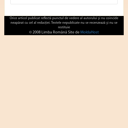
Orice articol publicat reflectă punctul de vedere al autorului şi nu coincide
neapărat cu cel al redacţiei. Textele nepublicate nu se recenzează şi nu se
restituie
© 2008 Limba Română Site de
MoldaHost