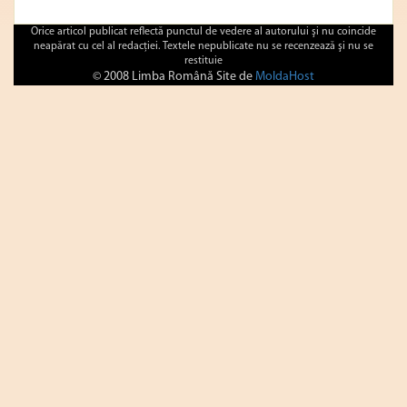
Orice articol publicat reflectă punctul de vedere al autorului şi nu coincide
neapărat cu cel al redacţiei. Textele nepublicate nu se recenzează şi nu se
restituie
© 2008 Limba Română Site de
MoldaHost