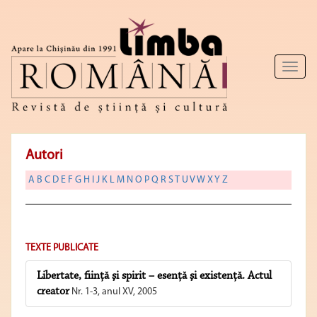
Toggl
naviga
Autori
A
B
C
D
E
F
G
H
I
J
K
L
M
N
O
P
Q
R
S
T
U
V
W
X
Y
Z
TEXTE PUBLICATE
Libertate, fiinţă şi spirit – esenţă şi existenţă. Actul
creator
Nr. 1-3, anul XV, 2005