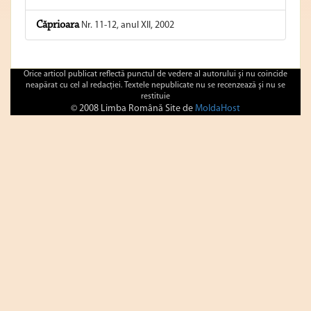
Căprioara
Nr. 11-12, anul XII, 2002
Orice articol publicat reflectă punctul de vedere al autorului şi nu coincide
neapărat cu cel al redacţiei. Textele nepublicate nu se recenzează şi nu se
restituie
© 2008 Limba Română Site de
MoldaHost