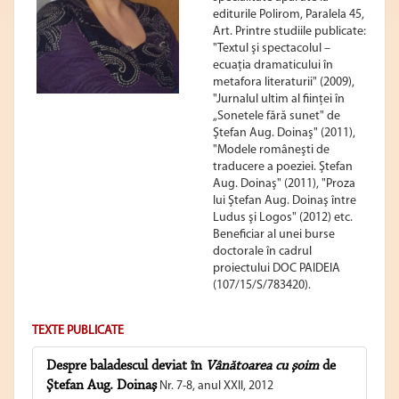
editurile Polirom, Paralela 45,
Art. Printre studiile publicate:
"Textul şi spectacolul –
ecuaţia dramaticului în
metafora literaturii" (2009),
"Jurnalul ultim al fiinţei în
„Sonetele fără sunet" de
Ştefan Aug. Doinaş" (2011),
"Modele româneşti de
traducere a poeziei. Ştefan
Aug. Doinaş" (2011), "Proza
lui Ştefan Aug. Doinaş între
Ludus şi Logos" (2012) etc.
Beneficiar al unei burse
doctorale în cadrul
proiectului DOC PAIDEIA
(107/15/S/783420).
TEXTE PUBLICATE
Despre baladescul deviat în
Vânătoarea cu şoim
de
Ştefan Aug. Doinaş
Nr. 7-8, anul XXII, 2012