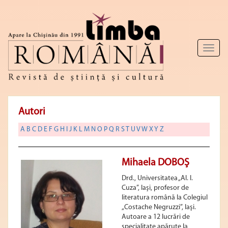
Toggl
naviga
Autori
A
B
C
D
E
F
G
H
I
J
K
L
M
N
O
P
Q
R
S
T
U
V
W
X
Y
Z
Mihaela DOBOŞ
Drd., Universitatea „Al. I.
Cuza”, Iaşi, profesor de
literatura română la Colegiul
„Costache Negruzzi”, Iaşi.
Autoare a 12 lucrări de
specialitate apărute la