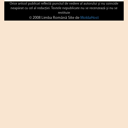
Orice articol publicat reflectă punctul de vedere al autorului şi nu coincide
neapărat cu cel al redacţiei. Textele nepublicate nu se recenzează şi nu se
restituie
© 2008 Limba Română Site de
MoldaHost