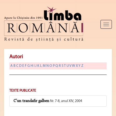
Toggl
naviga
Autori
A
B
C
D
E
F
G
H
I
J
K
L
M
N
O
P
Q
R
S
T
U
V
W
X
Y
Z
TEXTE PUBLICATE
C’un trandafir galben
Nr. 7-8, anul XIV, 2004