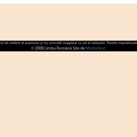
ctul de vedere al autorului şi nu coincide neapărat cu cel al redacţiei. Textele nepublicate
© 2008 Limba Română Site de
MoldaHost