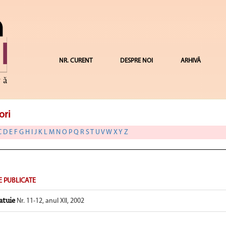
NR. CURENT
DESPRE NOI
ARHIVĂ
ori
C
D
E
F
G
H
I
J
K
L
M
N
O
P
Q
R
S
T
U
V
W
X
Y
Z
E PUBLICATE
atuie
Nr. 11-12, anul XII, 2002