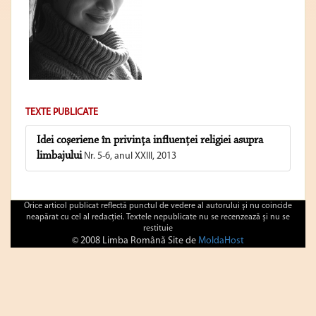
TEXTE PUBLICATE
Idei coşeriene în privinţa influenţei religiei asupra
limbajului
Nr. 5-6, anul XXIII, 2013
Orice articol publicat reflectă punctul de vedere al autorului şi nu coincide
neapărat cu cel al redacţiei. Textele nepublicate nu se recenzează şi nu se
restituie
© 2008 Limba Română Site de
MoldaHost