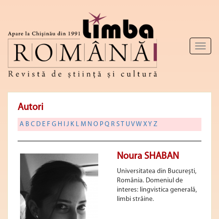
Toggl
naviga
Autori
A
B
C
D
E
F
G
H
I
J
K
L
M
N
O
P
Q
R
S
T
U
V
W
X
Y
Z
Noura SHABAN
Universitatea din Bucureşti,
România. Domeniul de
interes: lingvistica generală,
limbi străine.