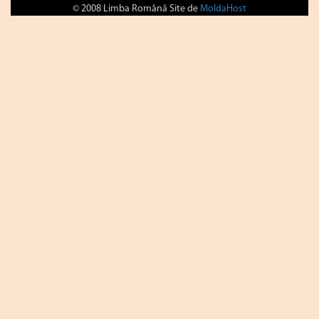
© 2008 Limba Română Site de
MoldaHost