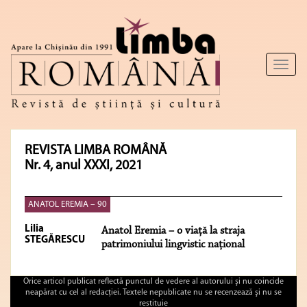
Toggl
naviga
REVISTA LIMBA ROMÂNĂ
Nr. 4, anul XXXI, 2021
ANATOL EREMIA – 90
Lilia
Anatol Eremia – o viață la straja
STEGĂRESCU
patrimoniului lingvistic național
Orice articol publicat reflectă punctul de vedere al autorului şi nu coincide
neapărat cu cel al redacţiei. Textele nepublicate nu se recenzează şi nu se
restituie