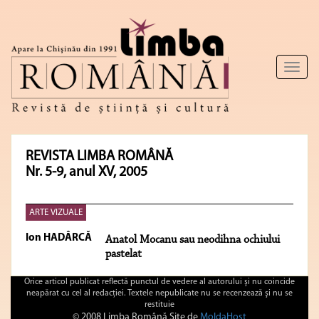
Toggl
naviga
REVISTA LIMBA ROMÂNĂ
Nr. 5-9, anul XV, 2005
ARTE VIZUALE
Ion HADÂRCĂ
Anatol Mocanu sau neodihna ochiului
pastelat
Orice articol publicat reflectă punctul de vedere al autorului şi nu coincide
neapărat cu cel al redacţiei. Textele nepublicate nu se recenzează şi nu se
restituie
© 2008 Limba Română Site de
MoldaHost