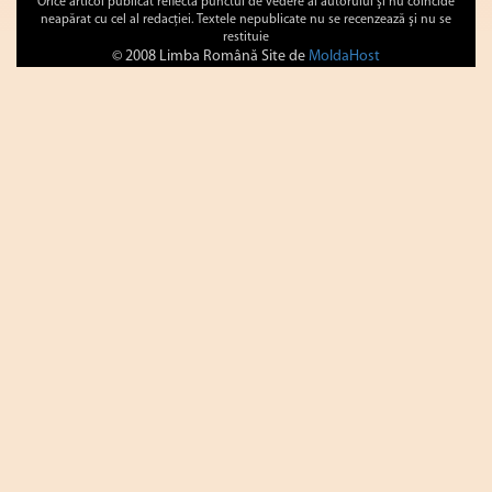
Orice articol publicat reflectă punctul de vedere al autorului şi nu coincide
neapărat cu cel al redacţiei. Textele nepublicate nu se recenzează şi nu se
restituie
© 2008 Limba Română Site de
MoldaHost