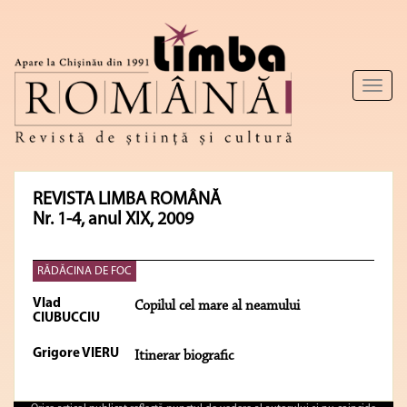
Toggl
naviga
REVISTA LIMBA ROMÂNĂ
Nr. 1-4, anul XIX, 2009
RĂDĂCINA DE FOC
Vlad
Copilul cel mare al neamului
CIUBUCCIU
Grigore VIERU
Itinerar biografic