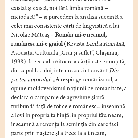
existat şi există, noi fără limba română –
niciodată!” – şi purcedem la analiza succintă a
celei mai consistente cărţi de lingvistică a lui
Nicolae Mătcaş –
Român mi-e neamul,
românesc mi-e graiul
(Revista
Limba Română
,
Asociaţia Culturală „Grai şi suflet”, Chişinău,
1998). Ideea călăuzitoare a cărţii este enunţată,
din capul locului, într-un succint cuvânt
Din
partea autorului
: „A respinge românismul, a
opune moldovenismul noţiunii de românitate, a
declara o campanie de agresiune şi ură
furibundă faţă de tot ce e românesc... înseamnă
a lovi în propria ta fiinţă, în propriul tău neam,
înseamnă a renunţa la seminţia din care faci
parte prin naştere şi a trece la alt neam,