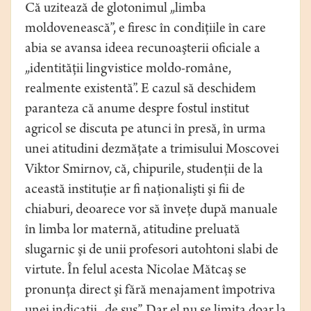
Că uzitează de glotonimul „limba
moldovenească”, e firesc în condiţiile în care
abia se avansa ideea recunoaşterii oficiale a
„identităţii lingvistice moldo-române,
realmente existentă”. E cazul să deschidem
paranteza că anume despre fostul institut
agricol se discuta pe atunci în presă, în urma
unei atitudini dezmăţate a trimisului Moscovei
Viktor Smirnov, că, chipurile, studenţii de la
această instituţie ar fi naţionalişti şi fii de
chiaburi, deoarece vor să înveţe după manuale
în limba lor maternă, atitudine preluată
slugarnic şi de unii profesori autohtoni slabi de
virtute. În felul acesta Nicolae Mătcaş se
pronunţa direct şi fără menajament împotriva