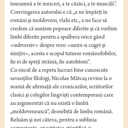
înseamnă a te ieniceri, a te căzăci, a te muscăli”.
Convingerea autorului e că „a ne împărţi în
români şi moldoveni, vlahi etc., a ne face să
credem că suntem popoare diferite şi că vorbim
limbi diferite pentru a spulbera orice gând
«subversiv» despre vreo «unire-n cuget şi
simţiri», acesta e scopul tuturor românofobilor,
fie ei de speţă străină, fie autohtoni”.
Cu riscul de a repeta lucruri bine cunoscute
savanţilor filologi, Nicolae Mătcaş revine la o
seamă de afirmaţii ale cronicarilor, scriitorilor
clasici şi colegilor lingvişti contemporani care
au argumentat că nu există o limbă
„moldovenească”, deosebită de limba română.
Reluăm şi noi câteva, pentru a sublinia