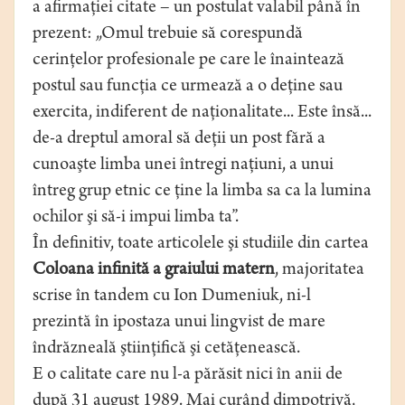
a afirmaţiei citate – un postulat valabil până în
prezent: „Omul trebuie să corespundă
cerinţelor profesionale pe care le înaintează
postul sau funcţia ce urmează a o deţine sau
exercita, indiferent de naţionalitate... Este însă...
de-a dreptul amoral să deţii un post fără a
cunoaşte limba unei întregi naţiuni, a unui
întreg grup etnic ce ţine la limba sa ca la lumina
ochilor şi să-i impui limba ta”.
În definitiv, toate articolele şi studiile din cartea
Coloana infinită a graiului matern
, majoritatea
scrise în tandem cu Ion Dumeniuk, ni-l
prezintă în ipostaza unui lingvist de mare
îndrăzneală ştiinţifică şi cetăţenească.
E o calitate care nu l-a părăsit nici în anii de
după 31 august 1989. Mai curând dimpotrivă,