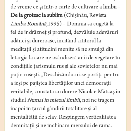
de vreme ce şi într-o carte de cultivare a limbii –
De la grotesc la sublim
(Chişinău, Revista
Limba Română
,1995) – Domnia sa cugetă la
fel de îndrăzneţ şi profund, dezvăluie adevăruri
adânci şi dureroase, incitând cititorul la
meditaţii şi atitudini menite să ne smulgă din
letargia la care ne osândiseră anii de vegetare în
condiţiile ţarismulu rus şi ale sovietelor nu mai
puţin ruseşti. „Deschizându-ni-se portiţa pentru
a ieşi pe pajiştea libertăţilor unei democraţii
veritabile, constata cu durere Nicolae Mătcaş în
studiul
Numai în miezul limbii
, noi ne tragem
înapoi în ţarcul gândirii totalitare şi al
mentalităţii de sclav. Respingem verticalitatea
demnităţii şi ne închinăm mersului de râmă.