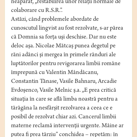
neapărat, „restabilirea unor relaţii normale de
colaborare cu R.S.R.”.
Astăzi, când problemele abordate de
cunoscutul lingvist au fost rezolvate, s-ar părea
că Domnia sa forţa uşi deschise. Dar nu este
deloc aşa. Nicolae Mătcaş punea degetul pe
răni adânci şi mergea în primele rânduri ale
luptătorilor pentru revigorarea limbii române
împrepună cu Valentin Mândâcanu,
Constantin Tănase, Vasile Bahnaru, Arcadie
Evdoşenco, Vasile Melnic ş.a. „E prea critică
situaţia în care se află limba noastră pentru a
tărăgăna la nesfârşit rezolvarea a ceea ce e
posibil de rezolvat chiar azi. Cancerul limbii
materne reclamă intervenţii urgente. Mâine ar
putea fi prea târziu” conchidea – repetăm: în