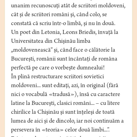
unanim recunoscuţi atât de scriitori moldoveni,
cât şi de scriitori români şi, când colo, se
constată că scriu într-o limbă, şi nu în două.
Un poet din Letonia, Leons Briedis, învaţă la
Universitatea din Chişinău limba
„moldovenească” şi, când face o călătorie la
Bucureşti, românii sunt încântaţi de româna
perfectă pe care o vorbeşte dumnealui!
În plină restructurare scriitori sovietici
moldoveni... sunt editaţi, azi, în original (fără
nici o vocabulă «tradusă»), însă cu caractere
latine la Bucureşti, clasici români... – cu litere
chirilice la Chişinău şi sunt înţeleşi de toată
lumea de aici şi de dincolo, iar noi continuăm a
persevera în «teoria» celor două limbi...”.