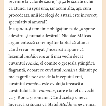
revenire la valorile sacre)” şi „a le scoate ochii
că atunci au spus una, iar acum alta, aşa cum
procedează unii ideologi de astăzi, este incorect,
speculativ şi amoral”.
Însuşindu-şi temeinic obligaţiunea de „a spune
adevărul şi numai adevărul”, Nicolae Mătcaş
argumentează convingător faptul că atunci
când vreun renegat „încearcă a spune că
lexemul
moldovean
ar fi mai vechi decât
cuvântul
român
, el comite o greşeală ştiinţifică
flagrantă, deoarece cuvântul
român
a dăinuit pe
meleagurile noastre de la începutul erei;
cuvântul
român
... este evoluţia firească a
cuvântului latin
romanus
, care e la fel de vechi
ca şi Roma şi romanii. Când acelaşi cineva
încearcă să spună că Statul
Moldovenesc
e mai