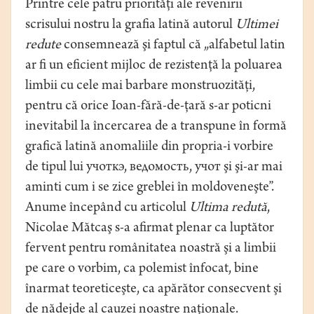
Printre cele patru priorităţi ale revenirii
scrisului nostru la grafia latină autorul
Ultimei
redute
consemnează şi faptul că „alfabetul latin
ar fi un eficient mijloc de rezistenţă la poluarea
limbii cu cele mai barbare monstruozităţi,
pentru că orice Ioan-fără-de-ţară s-ar poticni
inevitabil la încercarea de a transpune în formă
grafică latină anomaliile din propria-i vorbire
de tipul lui учоткэ, ведомость, учот şi şi-ar mai
aminti cum i se zice greblei în moldoveneşte”.
Anume începând cu articolul
Ultima redută
,
Nicolae Mătcaş s-a afirmat plenar ca luptător
fervent pentru românitatea noastră şi a limbii
pe care o vorbim, ca polemist înfocat, bine
înarmat teoreticeşte, ca apărător consecvent şi
de nădejde al cauzei noastre naţionale.