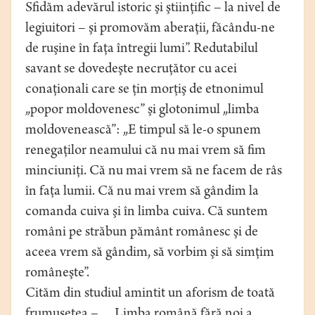
Sfidăm adevărul istoric şi ştiinţific – la nivel de
legiuitori – şi promovăm aberaţii, făcându-ne
de ruşine în faţa întregii lumi”. Redutabilul
savant se dovedeşte necruţător cu acei
conaţionali care se ţin morţiş de etnonimul
„popor moldovenesc” şi glotonimul „limba
moldovenească”: „E timpul să le-o spunem
renegaţilor neamului că nu mai vrem să fim
minciuniţi. Că nu mai vrem să ne facem de râs
în faţa lumii. Că nu mai vrem să gândim la
comanda cuiva şi în limba cuiva. Că suntem
români pe străbun pământ românesc şi de
aceea vrem să gândim, să vorbim şi să simţim
româneşte”.
Cităm din studiul amintit un aforism de toată
frumuseţea – „...Limba română fără noi a