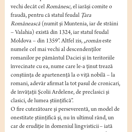
vechi decât cel
Românesc
, el iarăşi comite o
fraudă, pentru că statul feudal
Ţara
Românească
(numit şi Muntenia, iar de străini
– Valahia) există din 1324, iar statul feudal
Moldova – din 1359”. Altfel zis, „
român
este
numele cel mai vechi al descendenţilor
romanilor pe pământul Daciei şi în teritoriile
învecinate cu ea, nume care le-a ţinut trează
conştiinţa de apartenenţă la o viţă nobilă – la
romani, adevăr afirmat la tot pasul de cronicari,
de învăţaţii Şcolii Ardelene, de preclasici şi
clasici, de lumea ştiinţifică”.
O fire cutezătoare şi perseverentă, un model de
onestitate ştiinţifică şi, nu în ultimul rând, un
car de erudiţie în domeniul lingvisticii – iată