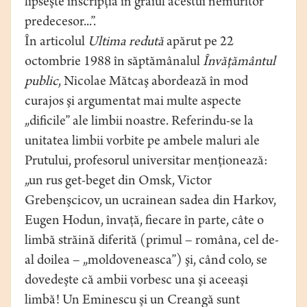
lipseşte inscripţia în graiul acestui nemuritor
predecesor...”.
În articolul
Ultima redută
apărut pe 22
octombrie 1988 în săptămânalul
Învăţământul
public
, Nicolae Mătcaş abordează în mod
curajos şi argumentat mai multe aspecte
„dificile” ale limbii noastre. Referindu-se la
unitatea limbii vorbite pe ambele maluri ale
Prutului, profesorul universitar menţionează:
„un rus get-beget din Omsk, Victor
Grebenşcicov, un ucrainean sadea din Harkov,
Eugen Hodun, învaţă, fiecare în parte, câte o
limbă străină diferită (primul – româna, cel de-
al doilea – „moldoveneasca”) şi, când colo, se
dovedeşte că ambii vorbesc una şi aceeaşi
limbă! Un Eminescu şi un Creangă sunt