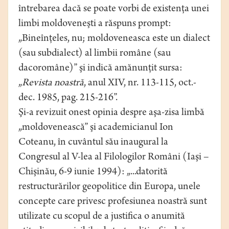
întrebarea dacă se poate vorbi de existenţa unei
limbi moldoveneşti a răspuns prompt:
„Bineînţeles, nu; moldoveneasca este un dialect
(sau subdialect) al limbii române (sau
dacoromâne)” şi indică amănunţit sursa:
„
Revista noastră
, anul XIV, nr. 113-115, oct.-
dec. 1985, pag. 215-216”.
Şi-a revizuit onest opinia despre aşa-zisa limbă
„moldovenească” şi academicianul Ion
Coteanu, în cuvântul său inaugural la
Congresul al V-lea al Filologilor Români (Iaşi –
Chişinău, 6-9 iunie 1994): „...datorită
restructurărilor geopolitice din Europa, unele
concepte care privesc profesiunea noastră sunt
utilizate cu scopul de a justifica o anumită