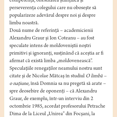
competenţa, onestitatea ştiinţifică şi
perseverenţa colegului care nu oboseşte să
popularizeze adevărul despre noi şi despre
limba noastră.
Două nume de referinţă – academicienii
Alexandru Graur şi Ion Coteanu – au fost
speculate intens de moldoveniştii noştri
primitivi şi ignoranţi, susţinând că aceştia ar fi
afirmat că există limba „moldovenească”.
Speculaţiile renegaţilor neamului nostru sunt
citate şi de Nicolae Mătcaş în studiul
O limbă –
o naţiune
, însă Domnia sa nu pregetă să arate –
spre deosebire de oponenţi – că Alexandru
Graur, de exemplu, într-un interviu din 2
octombrie 1985, acordat profesorului Petrache
Dima de la Liceul „Unirea” din Focşani, la