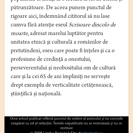
pătrunzătoare. De aceea punem punctul de
rigoare aici, îndemnând cititorul să nu lase
cumva fără atenţie eseul
Scrisoare dincolo de
moarte
, adresat marelui luptător pentru
unitatea etnică şi culturală a românilor de
pretutindeni, eseu care poate fi înţeles şi ca o
profesiune de credinţă a onestului,
perseverentului şi neobositului om de cultură
care şi la cei 65 de ani împliniţi ne serveşte
drept exemplu de verticalitate cetăţenească,
ştiinţifică şi naţională.
Orice articol publicat reflectă punctul de vedere al autorului şi nu coincide
neapărat cu cel al redacţiei. Textele nepublicate nu se recenzează şi nu se
restituie