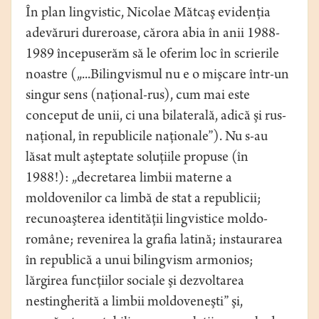
În plan lingvistic, Nicolae Mătcaş evidenţia
adevăruri dureroase, cărora abia în anii 1988-
1989 începuserăm să le oferim loc în scrierile
noastre („...Bilingvismul nu e o mişcare într-un
singur sens (naţional-rus), cum mai este
conceput de unii, ci una bilaterală, adică şi rus-
naţional, în republicile naţionale”). Nu s-au
lăsat mult aşteptate soluţiile propuse (în
1988!): „decretarea limbii materne a
moldovenilor ca limbă de stat a republicii;
recunoaşterea identităţii lingvistice moldo-
române; revenirea la grafia latină; instaurarea
în republică a unui bilingvism armonios;
lărgirea funcţiilor sociale şi dezvoltarea
nestingherită a limbii moldoveneşti” şi,