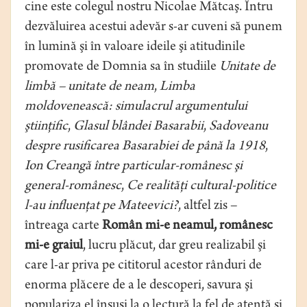
cine este colegul nostru Nicolae Mătcaş. Întru
dezvăluirea acestui adevăr s-ar cuveni să punem
în lumină şi în valoare ideile şi atitudinile
promovate de Domnia sa în studiile
Unitate de
limbă – unitate de neam
,
Limba
moldovenească: simulacrul argumentului
ştiinţific
,
Glasul blândei Basarabii
,
Sadoveanu
despre rusificarea Basarabiei de până la 1918
,
Ion Creangă între particular-românesc şi
general-românesc
,
Ce realităţi cultural-politice
l-au influenţat pe Mateevici?
, altfel zis –
întreaga carte
Român mi-e neamul, românesc
mi-e graiul
, lucru plăcut, dar greu realizabil şi
care l-ar priva pe cititorul acestor rânduri de
enorma plăcere de a le descoperi, savura şi
populariza el însuşi la o lectură la fel de atentă şi