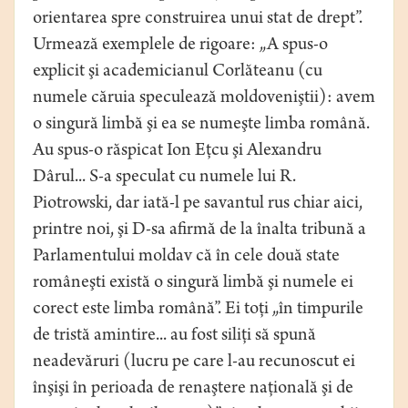
orientarea spre construirea unui stat de drept”.
Urmează exemplele de rigoare: „A spus-o
explicit şi academicianul Corlăteanu (cu
numele căruia speculează moldoveniştii): avem
o singură limbă şi ea se numeşte limba română.
Au spus-o răspicat Ion Eţcu şi Alexandru
Dârul... S-a speculat cu numele lui R.
Piotrowski, dar iată-l pe savantul rus chiar aici,
printre noi, şi D-sa afirmă de la înalta tribună a
Parlamentului moldav că în cele două state
româneşti există o singură limbă şi numele ei
corect este limba română”. Ei toţi „în timpurile
de tristă amintire... au fost siliţi să spună
neadevăruri (lucru pe care l-au recunoscut ei
înşişi în perioada de renaştere naţională şi de