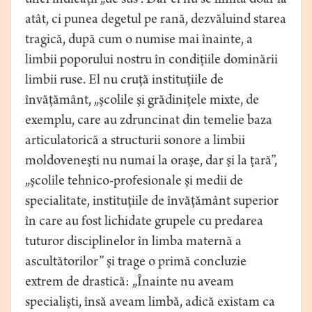
unei indicaţii „de sus”. Dar el nu se limita doar la
atât, ci punea degetul pe rană, dezvăluind starea
tragică, după cum o numise mai înainte, a
limbii poporului nostru în condiţiile dominării
limbii ruse. El nu cruţă instituţiile de
învăţământ, „şcolile şi grădiniţele mixte, de
exemplu, care au zdruncinat din temelie baza
articulatorică a structurii sonore a limbii
moldoveneşti nu numai la oraşe, dar şi la ţară”,
„şcolile tehnico-profesionale şi medii de
specialitate, instituţiile de învăţământ superior
în care au fost lichidate grupele cu predarea
tuturor disciplinelor în limba maternă a
ascultătorilor” şi trage o primă concluzie
extrem de drastică: „Înainte nu aveam
specialişti, însă aveam limbă, adică existam ca