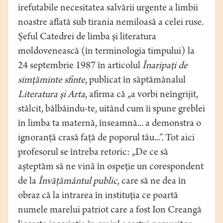
irefutabile necesitatea salvării urgente a limbii
noastre aflată sub tirania nemiloasă a celei ruse.
Şeful Catedrei de limba şi literatura
moldovenească (în terminologia timpului) la
24 septembrie 1987 în articolul
Înaripaţi de
simţăminte sfinte
, publicat în săptămânalul
Literatura şi Arta
, afirma că „a vorbi neîngrijit,
stâlcit, bâlbâindu-te, uitând cum îi spune greblei
în limba ta maternă, înseamnă... a demonstra o
ignoranţă crasă faţă de poporul tău...”. Tot aici
profesorul se întreba retoric: „De ce să
aşteptăm să ne vină în ospeţie un corespondent
de la
Învăţământul public
, care să ne dea în
obraz că la intrarea în instituţia ce poartă
numele marelui patriot care a fost Ion Creangă