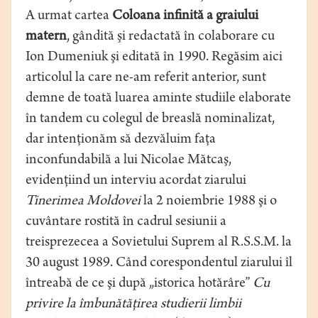
A urmat cartea
Coloana infinită a graiului
matern
, gândită şi redactată în colaborare cu
Ion Dumeniuk şi editată în 1990. Regăsim aici
articolul la care ne-am referit anterior, sunt
demne de toată luarea aminte studiile elaborate
în tandem cu colegul de breaslă nominalizat,
dar intenţionăm să dezvăluim faţa
inconfundabilă a lui Nicolae Mătcaş,
evidenţiind un interviu acordat ziarului
Tinerimea Moldovei
la 2 noiembrie 1988 şi o
cuvântare rostită în cadrul sesiunii a
treisprezecea a Sovietului Suprem al R.S.S.M. la
30 august 1989. Când corespondentul ziarului îl
întreabă de ce şi după „istorica hotărâre”
Cu
privire la îmbunătăţirea studierii limbii