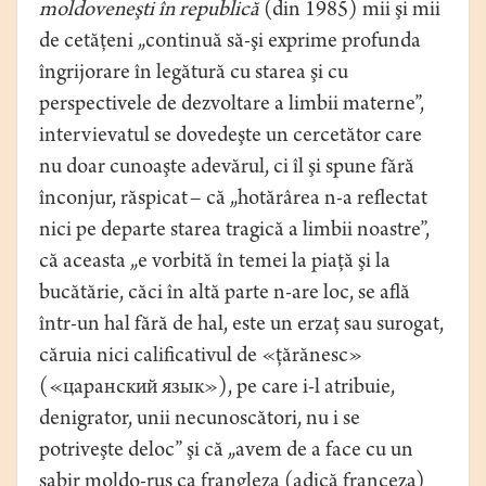
moldoveneşti în republică
(din 1985) mii şi mii
de cetăţeni „continuă să-şi exprime profunda
îngrijorare în legătură cu starea şi cu
perspectivele de dezvoltare a limbii materne”,
intervievatul se dovedeşte un cercetător care
nu doar cunoaşte adevărul, ci îl şi spune fără
înconjur, răspicat – că „hotărârea n-a reflectat
nici pe departe starea tragică a limbii noastre”,
că aceasta „e vorbită în temei la piaţă şi la
bucătărie, căci în altă parte n-are loc, se află
într-un hal fără de hal, este un erzaţ sau surogat,
căruia nici calificativul de «ţărănesc»
(«царанский язык»), pe care i-l atribuie,
denigrator, unii necunoscători, nu i se
potriveşte deloc” şi că „avem de a face cu un
sabir moldo-rus ca frangleza (adică franceza)