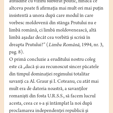
atitudine cu vizibil substrat politic, fiindcă ce
altceva poate fi afirmaţia mai mult ori mai puţin
insistentă a unora după care modul în care
vorbesc moldovenii din stânga Prutului nu e
limbă română, ci limbă moldovenească, altă
limbă aşadar decât cea vorbită şi scrisă în
dreapta Prutului?” (
Limba Română
, 1994, nr. 3,
pag. 8).
O primă concluzie a eruditului nostru coleg
este că „dacă şi-au recunoscut sincer păcatele
din timpul dominaţiei regimului totalitar
savanţi ca Al. Graur şi I. Coteanu, cu atât mai
mult era de datoria noastră, a savanţilor
romanişti din fosta U.R.S.S., să facem lucrul
acesta, ceea ce s-a şi întâmplat la noi după
proclamarea independenţei republicii şi