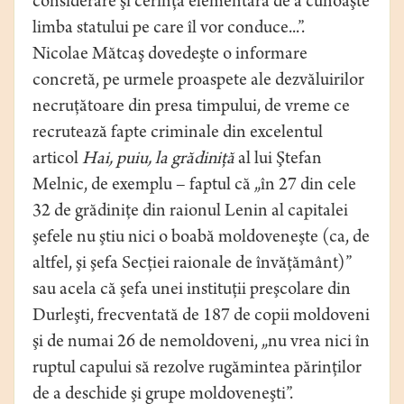
considerare şi cerinţa elementară de a cunoaşte
limba statului pe care îl vor conduce...”.
Nicolae Mătcaş dovedeşte o informare
concretă, pe urmele proaspete ale dezvăluirilor
necruţătoare din presa timpului, de vreme ce
recrutează fapte criminale din excelentul
articol
Hai, puiu, la grădiniţă
al lui Ştefan
Melnic, de exemplu – faptul că „în 27 din cele
32 de grădiniţe din raionul Lenin al capitalei
şefele nu ştiu nici o boabă moldoveneşte (ca, de
altfel, şi şefa Secţiei raionale de învăţământ)”
sau acela că şefa unei instituţii preşcolare din
Durleşti, frecventată de 187 de copii moldoveni
şi de numai 26 de nemoldoveni, „nu vrea nici în
ruptul capului să rezolve rugămintea părinţilor
de a deschide şi grupe moldoveneşti”.