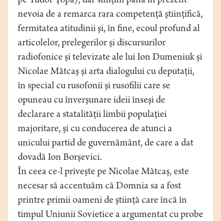
pe Tudor Ţopa), dar simţim până în prezent
nevoia de a remarca rara competenţă ştiinţifică,
fermitatea atitudinii şi, în fine, ecoul profund al
articolelor, prelegerilor şi discursurilor
radiofonice şi televizate ale lui Ion Dumeniuk şi
Nicolae Mătcaş şi arta dialogului cu deputaţii,
în special cu rusofonii şi rusofilii care se
opuneau cu înverşunare ideii înseşi de
declarare a statalităţii limbii populaţiei
majoritare, şi cu conducerea de atunci a
unicului partid de guvernământ, de care a dat
dovadă Ion Borşevici.
În ceea ce-l priveşte pe Nicolae Mătcaş, este
necesar să accentuăm că Domnia sa a fost
printre primii oameni de ştiinţă care încă în
timpul Uniunii Sovietice a argumentat cu probe