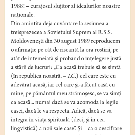
1988! – curajosul slujitor al idealurilor noastre
naţionale.
Din amintita deja cuvântare la sesiunea a
treisprezecea a Sovietului Suprem al R.S.S.
Moldoveneşti din 30 august 1989 reproducem
o afirmaţie pe cât de riscantă la ora rostirii, pe
atât de întemeiată şi probând o înţelegere justă
a stării de lucruri: „Ca acasă trebuie să se simtă
(în republica noastră. –
I.C.
) cel care este cu
adevărat acasă, iar cel care şi-a făcut casă cu
mine, pe pământul meu strămoşesc, se va simţi
ca acasă... numai dacă se va acomoda la legile
casei, dacă le va respecta. Adică, dacă se va
integra în viaţa spirituală (deci, şi în cea
lingvistică) a noii sale case”. Şi – ca o descifrare