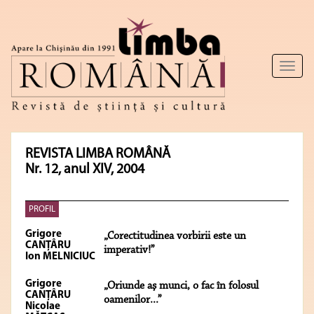
Toggl
naviga
REVISTA LIMBA ROMÂNĂ
Nr. 12, anul XIV, 2004
PROFIL
Grigore
„Corectitudinea vorbirii este un
CANŢÂRU
imperativ!”
Ion MELNICIUC
Grigore
„Oriunde aş munci, o fac în folosul
CANŢÂRU
oamenilor...”
Nicolae