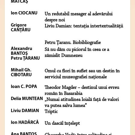
MĂTCAŞ
Ion CIOCANU
Un redutabil mesager al adevărului
despre noi
Grigore
Liviu Damian: tentaţia intertextualităţii
CANŢÂRU
Petru Ţaranu. Biobibliografie
Alexandru
Să nu dăm cu piciorul în ceea ce a
BANTOŞ
zămislit Dumnezeu
Petru ŢARANU
Mihail Gh.
Omul cu flori în suflet sau un destin în
CIBOTARU
serviciul muzeografiei naţionale
Ioan C. POPA
Theodor Magder – destinul unui evreu
român în Basarabia
Delia MUNTEAN
„Numai atitudinea loială față de valori
va putea salva lumea”
Liviu DAMIAN
Triptic
Ion HADÂRCĂ
Un dascăl înţelept
Ana BANTOŞ