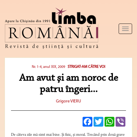
Toggl
naviga
STRIGAT-AM CĂTRE VOI
Nr. 1-4, anul XIX, 2009
Am avut şi am noroc de
patru îngeri...
Grigore VIERU
Facebook
Twitter
WhatsApp
Viber
De câteva zile mă simt mai bine. Şi fizic, şi moral. Trecând prin două grave