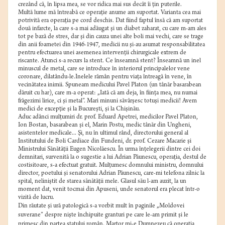
crezând că, în lipsa mea, se vor ridica mai sus decât îi ţin puterile.
Multă lume mă întreabă ce operaţie anume am suportat. Varianta cea mai
potrivită era operaţia pe cord deschis. Dat fiind faptul însă că am suportat
două infarcte, la care s-a mai adăugat şi un diabet zaharat, cu care m-am ales
tot pe bază de stres, dar şi din cauza unei alte boli mai vechi, care se trage
din anii foametei din 1946-1947, medicii nu şi-au asumat responsabilitatea
pentru efectuarea unei asemenea intervenţii chirurgicale extrem de
riscante. Atunci s-a recurs la stent. Ce înseamnă stent? Înseamnă un inel
minuscul de metal, care se introduce în interiorul principalelor vene
coronare, dilatându-le.Inelele rămân pentru viaţa întreagă în vene, în
vecinătatea inimii. Spuneam medicului Pavel Platon (un tânăr basarabean
dăruit cu har), care m-a operat: „Iată că am deja, în fiinţa mea, nu numai
frăgezimi lirice, ci şi metal”. Mari minuni săvârşesc totuşi medicii! Avem
medici de excepţie şi la Bucureşti, şi la Chişinău.
Aduc adânci mulţumiri dr. prof. Eduard Apetrei, medicilor Pavel Platon,
Ion Bostan, basarabean şi el, Marin Postu, medic tânăr din Ungheni,
asistentelor medicale... Şi, nu în ultimul rând, directorului general al
Institutului de Boli Cardiace din Fundeni, dr. prof. Cezare Macarie şi
Ministrului Sănătăţii Eugen Nicolăescu. În urma înţelegerii dintre cei doi
demnitari, survenită la o sugestie a lui Adrian Păunescu, operaţia, destul de
costisitoare, s-a efectuat gratuit. Mulţumesc domnului ministru, domnului
director, poetului şi senatorului Adrian Păunescu, care-mi telefona zilnic la
spital, neliniştit de starea sănătăţii mele. Glasul său l-am auzit, la un
moment dat, venit tocmai din Apuseni, unde senatorul era plecat într-o
vizită de lucru.
Din răutate şi ură patologică s-a vorbit mult în paginile „Moldovei
suverane” despre nişte închipuite granturi pe care le-am primit şi le
primesc din partea statului român. Martor mi-e Dumnezeu că operaţia