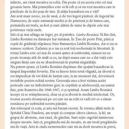
infarcte, am văzut moartea cu ochii. Dar poate că nu acesta este cel mai
groaznic lucru. Mai primejdios este să fii orb şi să nu vezi moartea care te
pândeşte de la doi paşi de tine. Şi atâţia basarabeni nu o văd!
Am avut mare noroc, nu de unul, ci de trei îngeri păzitori: de îngerul lui
Dumnezeu, de nişte minunaţi medici şi de prietenii şi de lumea care,
preţuindu-mi truda, au fost şi sunt alături de mine în clipele cele mai
potrivnice vieţii mele.
Iată că aş mai adăuga un înger, pe-al patrulea:
Limba Română
. Să fim clari,
Limba Română nu dăruieşte har nimănui. În Ţara de peste Prut, până şi
copiii de grădiniţă stăpânesc bine frumuseţea Limbii Române, dar ei nu se
numesc scriitori. Zadarnic şi-o iau ca scut toţi nechemaţii în literatură. Şi
totuşi Limba este cel mai de seamă ajutor al scriitorului, nimeni nu ne
poate încuraja atât de mult ca ea, iar după mama care ne-a dat viaţă este
singura fiinţă care nu ne abandonează în pustiul singurătăţii.
Nu putem spune că Limba Română dispăruse din spaţiul basarabean în
timpul Imperiului Sovietic. Dar ea fusese întru totul vlăguită, iar zborul ei
era împiedicat de tot felul de lanţuri care, la un moment dat, deveniseră
invizibile pentru ochiul nostru. Generaţia mea a fost victima acelei
perioade care ne îmbolnăvise grav, în copilărie şi adolescenţă, nu numai
fizic, prin foametea din 1946-1947, ci şi spiritual. Acum Limba Română
începe să se reîmplinească, chiar să-şi ia zborul în mediul intelectual. Or,
tocmai aceasta deranjează pe cei care nu au ochi să vadă tot ce-a rămas
românesc pe nefericitul nostru pământ.
Am reînceput să scriu, şi asta mă bucură enorm. În vremea aflării mele la
Spitalul Clinic Fundeni, am reuşit să compun câteva cântece, la fel, un
grupaj de aforisme, mai exact, de gânduri. Sunt nişte cugetări luminoase
despre moarte. Iată că, pregătindu-mă de moarte, m-am trezit pregătindu-
mă de viaţă. Asta în ciuda nemernicilor care mi-au dorit moartea în presă,