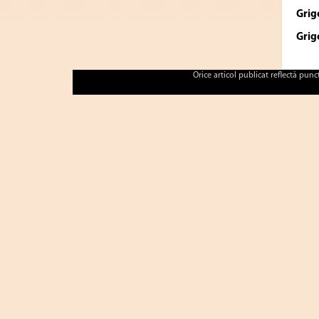
Grig
Grig
Orice articol publicat reflectă pun