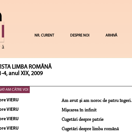
NR. CURENT
DESPRE NOI
ARHIVĂ
ISTA LIMBA ROMÂNĂ
1-4, anul XIX, 2009
GAT-AM CĂTRE VOI
ore VIERU
Am avut şi am noroc de patru îngeri.
ore VIERU
Mişcarea în infinit
ore VIERU
Cugetări despre patrie
ore VIERU
Cugetări despre limba română