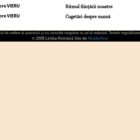
ore VIERU
Ritmul fiinţării noastre
ore VIERU
Cugetări despre mamă
ctul de vedere al autorului şi nu coincide neapărat cu cel al redacţiei. Textele nepublicate
© 2008 Limba Română Site de
MoldaHost