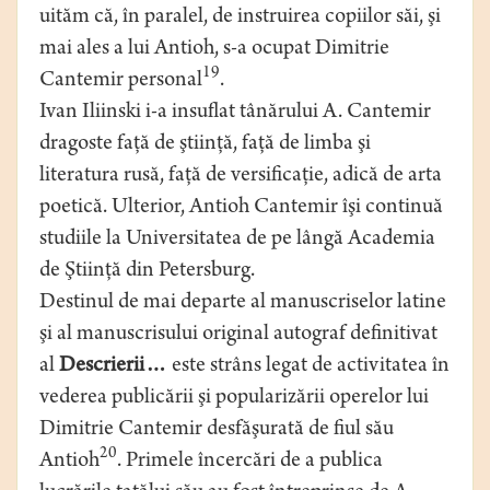
uităm că, în paralel, de instruirea copiilor săi, şi
mai ales a lui Antioh, s-a ocupat Dimitrie
19
Cantemir personal
.
Ivan Iliinski i-a insuflat tânărului A. Cantemir
dragoste faţă de ştiinţă, faţă de limba şi
literatura rusă, faţă de versificaţie, adică de arta
poetică. Ulterior, Antioh Cantemir îşi continuă
studiile la Universitatea de pe lângă Academia
de Ştiinţă din Petersburg.
Destinul de mai departe al manuscriselor latine
şi al manuscrisului original autograf definitivat
al
Descrierii…
este strâns legat de activitatea în
vederea publicării şi popularizării operelor lui
Dimitrie Cantemir desfăşurată de fiul său
20
Antioh
. Primele încercări de a publica