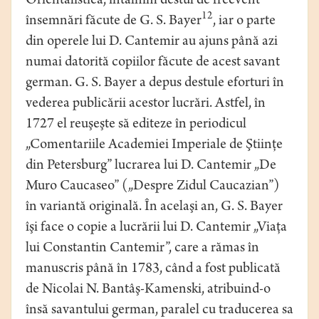
Orientalistică, întâlnim destul de frecvent
12
însemnări făcute de G. S. Bayer
, iar o parte
din operele lui D. Cantemir au ajuns până azi
numai datorită copiilor făcute de acest savant
german. G. S. Bayer a depus destule eforturi în
vederea publicării acestor lucrări. Astfel, în
1727 el reuşeşte să editeze în periodicul
„Comentariile Academiei Imperiale de Ştiinţe
din Petersburg” lucrarea lui D. Cantemir „De
Muro Caucaseo” („Despre Zidul Caucazian”)
în variantă originală. În acelaşi an, G. S. Bayer
îşi face o copie a lucrării lui D. Cantemir „Viaţa
lui Constantin Cantemir”, care a rămas în
manuscris până în 1783, când a fost publicată
de Nicolai N. Bantâş-Kamenski, atribuind-o
însă savantului german, paralel cu traducerea sa