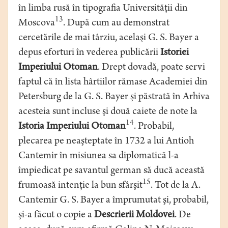
în limba rusă în tipografia Universităţii din
13
Moscova
. După cum au demonstrat
cercetările de mai târziu, acelaşi G. S. Bayer a
depus eforturi în vederea publicării
Istoriei
Imperiului Otoman
. Drept dovadă, poate servi
faptul că în lista hârtiilor rămase Academiei din
Petersburg de la G. S. Bayer şi păstrată în Arhiva
acesteia sunt incluse şi două caiete de note la
14
Istoria Imperiului Otoman
. Probabil,
plecarea pe neaşteptate în 1732 a lui Antioh
Cantemir în misiunea sa diplomatică l-a
împiedicat pe savantul german să ducă această
15
frumoasă intenţie la bun sfârşit
. Tot de la A.
Cantemir G. S. Bayer a împrumutat şi, probabil,
şi-a făcut o copie a
Descrierii Moldovei
. De