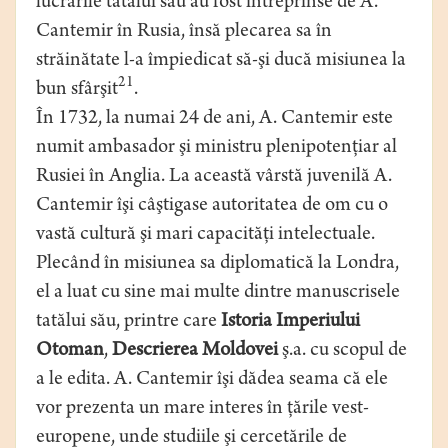
lucrările tatălui său au fost întreprinse de A.
Cantemir în Rusia, însă plecarea sa în
străinătate l-a împiedicat să-şi ducă misiunea la
21
bun sfârşit
.
În 1732, la numai 24 de ani, A. Cantemir este
numit ambasador şi ministru plenipotenţiar al
Rusiei în Anglia. La această vârstă juvenilă A.
Cantemir îşi câştigase autoritatea de om cu o
vastă cultură şi mari capacităţi intelectuale.
Plecând în misiunea sa diplomatică la Londra,
el a luat cu sine mai multe dintre manuscrisele
tatălui său, printre care
Istoria Imperiului
Otoman
,
Descrierea Moldovei
ş.a. cu scopul de
a le edita. A. Cantemir îşi dădea seama că ele
vor prezenta un mare interes în ţările vest-
europene, unde studiile şi cercetările de