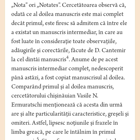
„Nota” ori „Notates”. Cercetătoarea observă că,
odată ce al doilea manuscris este mai complet
decât primul, este firesc să admitem că între ele
a existat un manuscris intermediar, în care au
fost luate în consideraţie toate observaţiile,
adăugirile şi corectările, făcute de D. Cantemir
4
la cel dintâi manuscris
. Anume de pe acest
manuscris intermediar complet, nedescoperit
până astăzi, a fost copiat manuscrisul al doilea.
Comparând primul şi al doilea manuscris,
cercetătorului chişinăuian Vasile N.
Ermuratschi menţionează că acesta din urmă
are şi alte particularităţii caracteristice, greşeli şi
omiteri. Astfel, lipsesc noţiunile şi frazele în
limba greacă, pe care le întâlnim în primul
5