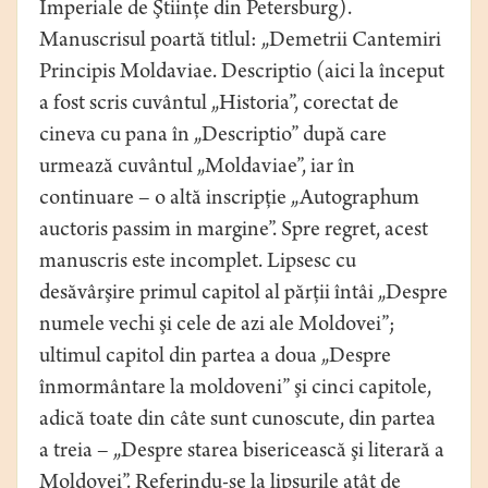
Imperiale de Ştiinţe din Petersburg).
Manuscrisul poartă titlul: „Demetrii Cantemiri
Principis Moldaviae. Descriptio (aici la început
a fost scris cuvântul „Historia”, corectat de
cineva cu pana în „Descriptio” după care
urmează cuvântul „Moldaviae”, iar în
continuare – o altă inscripţie „Autographum
auctoris passim in margine”. Spre regret, acest
manuscris este incomplet. Lipsesc cu
desăvârşire primul capitol al părţii întâi „Despre
numele vechi şi cele de azi ale Moldovei”;
ultimul capitol din partea a doua „Despre
înmormântare la moldoveni” şi cinci capitole,
adică toate din câte sunt cunoscute, din partea
a treia – „Despre starea bisericească şi literară a
Moldovei”. Referindu-se la lipsurile atât de