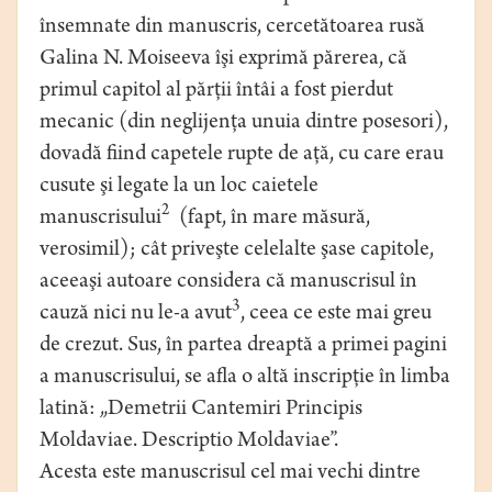
însemnate din manuscris, cercetătoarea rusă
Galina N. Moiseeva îşi exprimă părerea, că
primul capitol al părţii întâi a fost pierdut
mecanic (din neglijenţa unuia dintre posesori),
dovadă fiind capetele rupte de aţă, cu care erau
cusute şi legate la un loc caietele
2
manuscrisului
(fapt, în mare măsură,
verosimil); cât priveşte celelalte şase capitole,
aceeaşi autoare considera că manuscrisul în
3
cauză nici nu le-a avut
, ceea ce este mai greu
de crezut. Sus, în partea dreaptă a primei pagini
a manuscrisului, se afla o altă inscripţie în limba
latină: „Demetrii Cantemiri Principis
Moldaviae. Descriptio Moldaviae”.
Acesta este manuscrisul cel mai vechi dintre