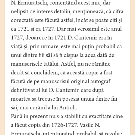
N. Ermuratschi, comentând acest mic, dar
nelipsit de interes detaliu, menţionează, că cifra
corectată este făcută astfel, încât se poate citi şi
ca 1721 şi ca 1727. Dar mai verosimil este anul
1727, deoarece în 1721 D. Cantemir era în
viaţă şi, prin urmare, este mai puţin probabil ca
unul dintre fiii săi să fi dispus la acea dată de
manuscrisele tatălui. Astfel, nu ne rămâne
decât să conchidem, că această copie a fost
făcută de pe manuscrisul original autograf
definitivat al lui D. Cantemir, care după
moartea sa trecuse în posesia unuia dintre fiii
săi, mai curând a lui Antioh.
Până în prezent nu s-a stabilit cu exactitate cine
a făcut copia din 1726-1727. Vasile N.
Ermuratschi, intenţionând, probabil, să rezolve