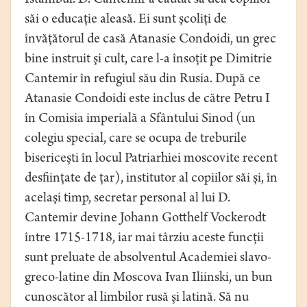
Istambul. D. Cantemir a căutat să dea copiilor
săi o educaţie aleasă. Ei sunt şcoliţi de
învăţătorul de casă Atanasie Condoidi, un grec
bine instruit şi cult, care l-a însoţit pe Dimitrie
Cantemir în refugiul său din Rusia. După ce
Atanasie Condoidi este inclus de către Petru I
în Comisia imperială a Sfântului Sinod (un
colegiu special, care se ocupa de treburile
bisericeşti în locul Patriarhiei moscovite recent
desfiinţate de ţar), institutor al copiilor săi şi, în
acelaşi timp, secretar personal al lui D.
Cantemir devine Johann Gotthelf Vockerodt
între 1715-1718, iar mai târziu aceste funcţii
sunt preluate de absolventul Academiei slavo-
greco-latine din Moscova Ivan Iliinski, un bun
cunoscător al limbilor rusă şi latină. Să nu