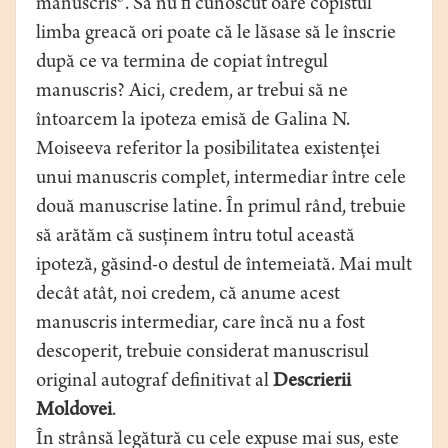
manuscris
. Să nu fi cunoscut oare copistul
limba greacă ori poate că le lăsase să le înscrie
după ce va termina de copiat întregul
manuscris? Aici, credem, ar trebui să ne
întoarcem la ipoteza emisă de Galina N.
Moiseeva referitor la posibilitatea existenţei
unui manuscris complet, intermediar între cele
două manuscrise latine. În primul rând, trebuie
să arătăm că susţinem întru totul această
ipoteză, găsind-o destul de întemeiată. Mai mult
decât atât, noi credem, că anume acest
manuscris intermediar, care încă nu a fost
descoperit, trebuie considerat manuscrisul
original autograf definitivat al
Descrierii
Moldovei
.
În strânsă legătură cu cele expuse mai sus, este