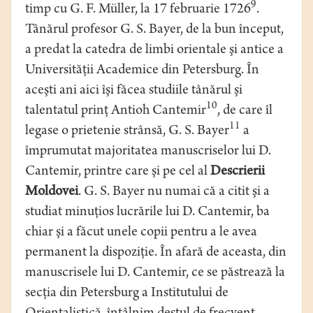
9
timp cu G. F. Müller, la 17 februarie 1726
.
Tânărul profesor G. S. Bayer, de la bun început,
a predat la catedra de limbi orientale şi antice a
Universităţii Academice din Petersburg. În
aceşti ani aici îşi făcea studiile tânărul şi
10
talentatul prinţ Antioh Cantemir
, de care îl
11
legase o prietenie strânsă, G. S. Bayer
a
împrumutat majoritatea manuscriselor lui D.
Cantemir, printre care şi pe cel al
Descrierii
Moldovei
. G. S. Bayer nu numai că a citit şi a
studiat minuţios lucrările lui D. Cantemir, ba
chiar şi a făcut unele copii pentru a le avea
permanent la dispoziţie. În afară de aceasta, din
manuscrisele lui D. Cantemir, ce se păstrează la
secţia din Petersburg a Institutului de