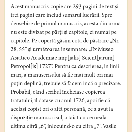
Acest manuscris-copie are 293 pagini de text şi
trei pagini care includ sumarul lucrării. Spre
deosebire de primul manuscris, acesta din urmă
nu este divizat pe părţi şi capitole, ci numai pe
capitole. Pe copertă găsim cota de păstrare „Nr.
28, 55” şi următoarea însemnare: „Ex Museo
Asiatico Academiae imp[ialis] Scient[iarum]
Petropol[is] 1727”. Pentru ca descrierea, în linii
mari, a manuscrisului să fie mai mult ori mai
puţin deplină, trebuie să facem încă o precizare.
Probabil, când scribul încheiase copierea
tratatului, îl datase cu anul 1726, apoi fie că
acelaşi copist ori o altă persoană, ce a avut la
dispoziţie manuscrisul, a tăiat cu cerneală
ultima cifră „6”, înlocuind-o cu cifra „7”. Vasile