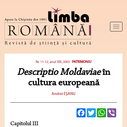
Toggl
naviga
PATRIMONIU
Nr. 11-12, anul XIII, 2003
Descriptio Moldaviae
în
cultura europeană
Andrei EŞANU
Facebook
Twitter
WhatsApp
Viber
Capitolul III