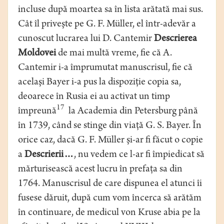
incluse după moartea sa în lista arătată mai sus.
Cât îl priveşte pe G. F. Müller, el într-adevăr a
cunoscut lucrarea lui D. Cantemir
Descrierea
Moldovei
de mai multă vreme, fie că A.
Cantemir i-a împrumutat manuscrisul, fie că
acelaşi Bayer i-a pus la dispoziţie copia sa,
deoarece în Rusia ei au activat un timp
17
împreună
la Academia din Petersburg până
în 1739, când se stinge din viaţă G. S. Bayer. În
orice caz, dacă G. F. Müller şi-ar fi făcut o copie
a
Descrierii…
, nu vedem ce l-ar fi împiedicat să
mărturisească acest lucru în prefaţa sa din
1764. Manuscrisul de care dispunea el atunci îi
fusese dăruit, după cum vom încerca să arătăm
în continuare, de medicul von Kruse abia pe la