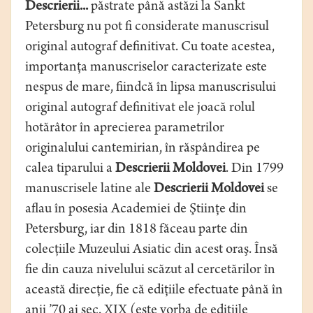
Descrierii...
păstrate până astăzi la Sankt
Petersburg nu pot fi considerate manuscrisul
original autograf definitivat. Cu toate acestea,
importanţa manuscriselor caracterizate este
nespus de mare, fiindcă în lipsa manuscrisului
original autograf definitivat ele joacă rolul
hotărâtor în aprecierea parametrilor
originalului cantemirian, în răspândirea pe
calea tiparului a
Descrierii Moldovei
. Din 1799
manuscrisele latine ale
Descrierii Moldovei
se
aflau în posesia Academiei de Ştiinţe din
Petersburg, iar din 1818 făceau parte din
colecţiile Muzeului Asiatic din acest oraş. Însă
fie din cauza nivelului scăzut al cercetărilor în
această direcţie, fie că ediţiile efectuate până în
anii ’70 ai sec. XIX (este vorba de ediţiile