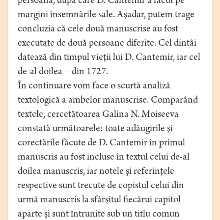
persoană, după care D. Cantemir a făcut pe
margini însemnările sale. Aşadar, putem trage
concluzia că cele două manuscrise au fost
executate de două persoane diferite. Cel dintâi
datează din timpul vieţii lui D. Cantemir, iar cel
de-al doilea – din 1727.
În continuare vom face o scurtă analiză
textologică a ambelor manuscrise. Comparând
textele, cercetătoarea Galina N. Moiseeva
constată următoarele: toate adăugirile şi
corectările făcute de D. Cantemir în primul
manuscris au fost incluse în textul celui de-al
doilea manuscris, iar notele şi referinţele
respective sunt trecute de copistul celui din
urmă manuscris la sfârşitul fiecărui capitol
aparte şi sunt întrunite sub un titlu comun