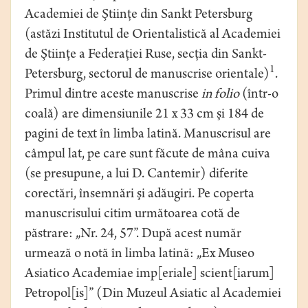
Academiei de Ştiinţe din Sankt Petersburg
(astăzi Institutul de Orientalistică al Academiei
de Ştiinţe a Federaţiei Ruse, secţia din Sankt-
1
Petersburg, sectorul de manuscrise orientale)
.
Primul dintre aceste manuscrise
in folio
(într-o
coală) are dimensiunile 21 x 33 cm şi 184 de
pagini de text în limba latină. Manuscrisul are
câmpul lat, pe care sunt făcute de mâna cuiva
(se presupune, a lui D. Cantemir) diferite
corectări, însemnări şi adăugiri. Pe coperta
manuscrisului citim următoarea cotă de
păstrare: „Nr. 24, 57”. După acest număr
urmează o notă în limba latină: „Ex Museo
Asiatico Academiae imp[eriale] scient[iarum]
Petropol[is]” (Din Muzeul Asiatic al Academiei