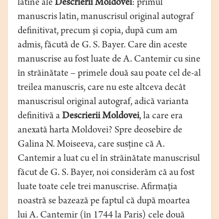
latine ale
Descrierii Moldovei
: primul
manuscris latin, manuscrisul original autograf
definitivat, precum şi copia, după cum am
admis, făcută de G. S. Bayer. Care din aceste
manuscrise au fost luate de A. Cantemir cu sine
în străinătate – primele două sau poate cel de-al
treilea manuscris, care nu este altceva decât
manuscrisul original autograf, adică varianta
definitivă a
Descrierii Moldovei
, la care era
anexată harta Moldovei? Spre deosebire de
Galina N. Moiseeva, care susţine că A.
Cantemir a luat cu el în străinătate manuscrisul
făcut de G. S. Bayer, noi considerăm că au fost
luate toate cele trei manuscrise. Afirmaţia
noastră se bazează pe faptul că după moartea
lui A. Cantemir (în 1744 la Paris) cele două