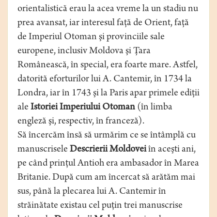
orientalistică erau la acea vreme la un stadiu nu
prea avansat, iar interesul faţă de Orient, faţă
de Imperiul Otoman şi provinciile sale
europene, inclusiv Moldova şi Ţara
Românească, în special, era foarte mare. Astfel,
datorită eforturilor lui A. Cantemir, în 1734 la
Londra, iar în 1743 şi la Paris apar primele ediţii
ale
Istoriei Imperiului Otoman
(în limba
engleză şi, respectiv, în franceză).
Să încercăm însă să urmărim ce se întâmplă cu
manuscrisele
Descrierii Moldovei
în aceşti ani,
pe când prinţul Antioh era ambasador în Marea
Britanie. După cum am încercat să arătăm mai
sus, până la plecarea lui A. Cantemir în
străinătate existau cel puţin trei manuscrise