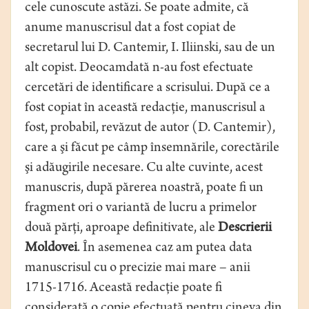
cele cunoscute astăzi. Se poate admite, că
anume manuscrisul dat a fost copiat de
secretarul lui D. Cantemir, I. Iliinski, sau de un
alt copist. Deocamdată n-au fost efectuate
cercetări de identificare a scrisului. După ce a
fost copiat în această redacţie, manuscrisul a
fost, probabil, revăzut de autor (D. Cantemir),
care a şi făcut pe câmp însemnările, corectările
şi adăugirile necesare. Cu alte cuvinte, acest
manuscris, după părerea noastră, poate fi un
fragment ori o variantă de lucru a primelor
două părţi, aproape definitivate, ale
Descrierii
Moldovei
. În asemenea caz am putea data
manuscrisul cu o precizie mai mare – anii
1715-1716. Această redacţie poate fi
considerată o copie efectuată pentru cineva din