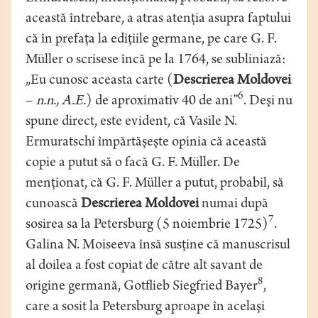
această întrebare, a atras atenţia asupra faptului
că în prefaţa la ediţiile germane, pe care G. F.
Müller o scrisese încă pe la 1764, se subliniază:
„Eu cunosc aceasta carte (
Descrierea Moldovei
6
–
n.n., A.E.
) de aproximativ 40 de ani”
. Deşi nu
spune direct, este evident, că Vasile N.
Ermuratschi împărtăşeşte opinia că această
copie a putut să o facă G. F. Müller. De
menţionat, că G. F. Müller a putut, probabil, să
cunoască
Descrierea Moldovei
numai după
7
sosirea sa la Petersburg (5 noiembrie 1725)
.
Galina N. Moiseeva însă susţine că manuscrisul
al doilea a fost copiat de către alt savant de
8
origine germană, Gotflieb Siegfried Bayer
,
care a sosit la Petersburg aproape în acelaşi