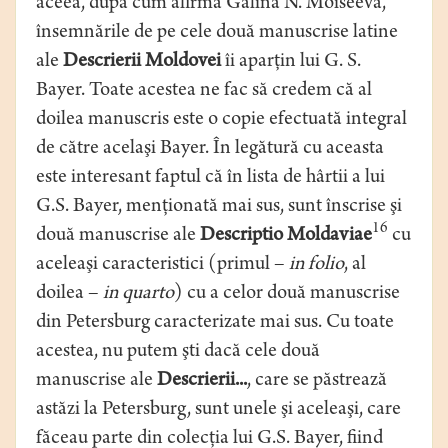
aceea, după cum afirmă Galina N. Moiseeva,
însemnările de pe cele două manuscrise latine
ale
Descrierii Moldovei
îi aparţin lui G. S.
Bayer. Toate acestea ne fac să credem că al
doilea manuscris este o copie efectuată integral
de către acelaşi Bayer. În legătură cu aceasta
este interesant faptul că în lista de hârtii a lui
G.S. Bayer, menţionată mai sus, sunt înscrise şi
16
două manuscrise ale
Descriptio Moldaviae
cu
aceleaşi caracteristici (primul –
in folio
, al
doilea –
in quarto
) cu a celor două manuscrise
din Petersburg caracterizate mai sus. Cu toate
acestea, nu putem şti dacă cele două
manuscrise ale
Descrierii...
, care se păstrează
astăzi la Petersburg, sunt unele şi aceleaşi, care
făceau parte din colecţia lui G.S. Bayer, fiind