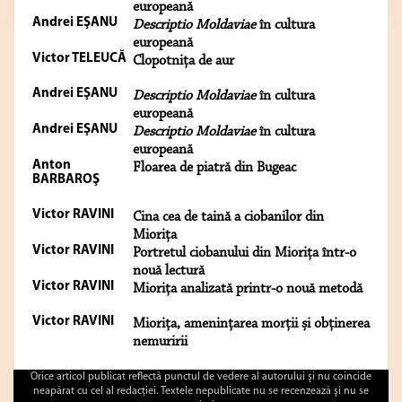
europeană
Andrei EŞANU
Descriptio Moldaviae
în cultura
europeană
Victor TELEUCĂ
Clopotniţa de aur
Andrei EŞANU
Descriptio Moldaviae
în cultura
europeană
Andrei EŞANU
Descriptio Moldaviae
în cultura
europeană
Anton
Floarea de piatră din Bugeac
BARBAROŞ
Victor RAVINI
Cina cea de taină a ciobanilor din
Miorița
Victor RAVINI
Portretul ciobanului din Miorița într-o
nouă lectură
Victor RAVINI
Miorița analizată printr-o nouă metodă
Victor RAVINI
Miorița, amenințarea morții și obținerea
nemuririi
Orice articol publicat reflectă punctul de vedere al autorului şi nu coincide
neapărat cu cel al redacţiei. Textele nepublicate nu se recenzează şi nu se