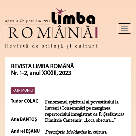
Toggl
naviga
REVISTA LIMBA ROMÂNĂ
Nr. 1-2, anul XXXIII, 2023
PATRIMONIU
Tudor COLAC
Fenomenul spiritual al povestitului la
Iurceni (Consemnări pe marginea
repertoriului înregistrat de P. Ştefănucă)
Ana BANTOŞ
Dimitrie Cantemir: „Loca obscura...”
Andrei EŞANU
Descriptio Moldaviae
în cultura