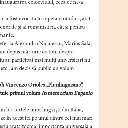
a inaugurarea colocviului, ceea ce ne-a
u a fost evocată în repetate rânduri, atât
erale şi al romanisticii, cât şi pentru
manic.
refer la Alexandru Niculescu, Marius Sala,
am depus mărturie cu toţii despre
iu au participat mai mulţi universitari nu
 etc., am decis să public un volum
di Vincenzo Orioles „Plurilinguismo”.
tituie primul volum
In memoriam Eugenio
n loc textele unor lingvişti din Italia,
ze în acest fel pe unul dintre cei mai mari
oşeriu arată tocmai importanţa universală a