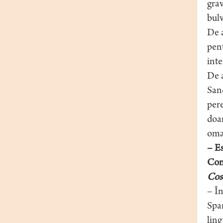
grav
bulv
De a
pent
int
De a
Sand
pere
doar
oma
– E
Cont
Cos
– În
Span
ling