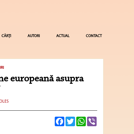
CĂRȚI
AUTORI
ACTUAL
CONTACT
URI
une europeană asupra
”
IOLES
Facebook
Twitter
WhatsApp
Viber