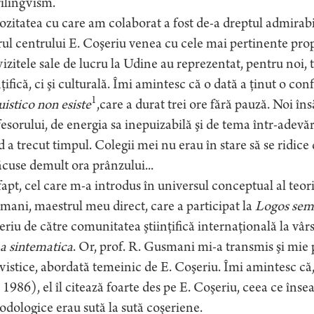
ilingvism.
ozitatea cu care am colaborat a fost de-a dreptul admirabi
ul centrului E. Coşeriu venea cu cele mai pertinente propu
vizitele sale de lucru la Udine au reprezentat, pentru noi,
nţifică, ci şi culturală. Îmi amintesc că o dată a ţinut o co
1
uistico non esiste
,care a durat trei ore fără pauză. Noi îns
esorului, de energia sa inepuizabilă şi de tema într-adev
 a trecut timpul. Colegii mei nu erau în stare să se ridice
ăcuse demult ora prânzului...
apt, cel care m-a introdus în universul conceptual al teor
ani, maestrul meu direct, care a participat la
Logos sem
riu de către comunitatea ştiinţifică internaţională la vâr
a sintematica
. Or, prof. R. Gusmani mi-a transmis şi mie
vistice, abordată temeinic de E. Coşeriu. Îmi amintesc că
, 1986), el îl citează foarte des pe E. Coşeriu, ceea ce în
dologice erau sută la sută coşeriene.