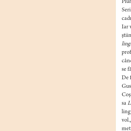
Plur
Seri
cadr
Iar 
ştii
ling
prof
când
se f
De f
Gusm
Coşe
sa
L
ling
vol.
meto