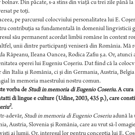
 bolnav. Din păcate, s-a stins din viaţă cu trei zile până l
ersat pe toţi.
ceea, pe parcursul colocviului personalitatea lui E. Coşeri
ru contribuţia sa fundamentală în domeniul lingvisticii gen
eresul său permanent acordat limbii române în context ro
ltfel, unii dintre participanţi veniseră din România. Mă 
a Râpeanu, Ileana Oancea, Rodica Zafiu ş.a. Or, atunci 
nitatea operei lui Eugeniu Coşeriu. Dat fiind că la colocv
 din Italia şi România, ci şi din Germania, Austria, Belgia
gial în memoria maestrului nostru comun.
ste vorba de
Studi in memoria di Eugenio Coseriu.
A cura 
atti di lingue e culture (Udine, 2003, 435 p.), care cons
2
eriu
.
tr-adevăr,
Studi in memoria di Eugenio Coseriu
adună la u
ia, Austria, Slovenia şi România, care au vrut să-l omagie
vişti ai lumii. Or, interesul lor pentru concepţia lui E. C