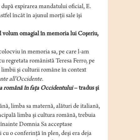
 după expirarea mandatului oficial, E.
tfel încât în ajunul morţii sale îşi
ul volum omagial în memoria lui Coşeriu,
 colocviu în memoria sa, pe care l-am
cu regretata românistă Teresa Ferro, pe
 limbii şi culturii române în context
nte all’Occidente.
 română în faţa Occidentului
– tradus şi
nă, limba sa maternă, alături de italiană,
incipală limba şi cultura română, trebuia
ni înainte Domnia Sa acceptase
 cu o conferinţă în plen, deşi era deja