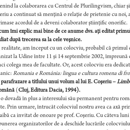
nind la colaborarea cu Centrul de Plurilingvism, chiar şi
riu a continuat să menţină o relaţie de prietenie cu noi, as
imase acordul de a deveni colaborator ştiinţific onorific.
um îmi explic mai bine de ce anume dvs. aţi editat prim
iat după trecerea sa la cele veşnice.
 realitate, am început cu un colocviu, probabil că primul
nizat la Udine între 11 şi 14 septembrie 2002, împreună 
ci colega mea de facultate. Or, acest colocviu era dedicat
anic:
Romania e Románia: lingua e cultura romena di fro
parafrazare a titlului unui volum al lui E. Coşeriu –
Limba
română
(
Cluj, Editura Dacia, 1994).
 o dovadă în plus a interesului său permanent pentru româ
şte. Prin urmare, întrucât colocviul nostru avea ca axă pr
 aibă ca invitat de onoare pe prof. Coşeriu. Cu câteva lu
unerea organizatorilor de a deschide lucrările colocviului