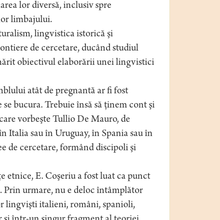
area lor diversă, inclusiv spre
or limbajului.
ralism, lingvistica istorică şi
rontiere de cercetare, ducând studiul
mărit obiectivul elaborării unei lingvistici
mblului atât de pregnantă ar fi fost
e se bucura. Trebuie însă să ţinem cont şi
 care vorbeşte Tullio De Mauro, de
în Italia sau în Uruguay, în Spania sau în
e de cercetare, formând discipoli şi
e etnice, E. Coşeriu a fost luat ca punct
ţi. Prin urmare, nu e deloc întâmplător
lingvişti italieni, români, spanioli,
 şi într-un singur fragment al teoriei