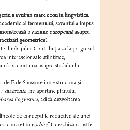
oşeriu a avut un mare ecou în lingvistica
 academic al termenului, savantul a impus
 demonstrează o viziune
europeană
asupra
tractizări geometrice”.
ţei limbajului. Contribuţia sa la progresul
 intereselor sale ştiinţifice,
undă şi continuă asupra studiilor lui
ă de F. de Saussure între structură şi
 / diacronie
„nu aparţine planului
barea lingvistică
, adică dezvoltarea
incolo de concepţiile reductive ale unei
mod concret în
vorbire
”), deschizând astfel