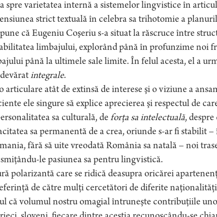
a spre varietatea internă a sistemelor lingvistice în articul
nsiunea strict textuală în celebra sa trihotomie a planuril
pune că Eugeniu Coşeriu s-a situat la răscruce între structu
abilitatea limbajului, explorând până în profunzime noi f
ajului până la ultimele sale limite. În felul acesta, el a ur
adevărat
integrale
.
o articulare atât de extinsă de interese şi o viziune a ansa
ciente ele singure să explice aprecierea şi respectul de car
ersonalitatea sa culturală, de
forţa sa intelectuală
, despre
citatea sa permanentă de a crea, oriunde s-ar fi stabilit – 
ania, fără să uite vreodată România sa natală – noi trase
smiţându-le pasiunea sa pentru lingvistică.
ră polarizantă care se ridică deasupra oricărei apartenenţ
eferinţă de către mulţi cercetători de diferite naţionalită
ul că volumul nostru omagial întruneşte contribuţiile unor 
rieci, sloveni, fiecare dintre aceştia recunoscându-se chiar