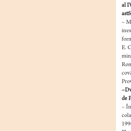
al I
astf
– Mo
ines
form
E. C
mine
Româ
covâ
Prov
–Dvs
de P
– În
cola
1996