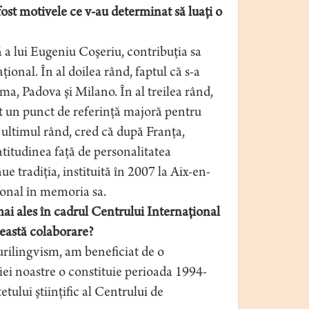
fost motivele ce v-au determinat să luaţi o
ă a lui Eugeniu Coşeriu, contribuţia sa
țional. În al doilea rând, faptul că s-a
oma, Padova şi Milano. În al treilea rând,
at un punct de referinţă majoră pentru
ultimul rând, cred că după Franţa,
titudinea faţă de personalitatea
e tradiţia, instituită în 2007 la Aix-en-
ional în memoria sa.
mai ales în cadrul Centrului Internaţional
ceastă colaborare?
urilingvism, am beneficiat de o
iei noastre o constituie perioada 1994-
lui ştiinţific al Centrului de