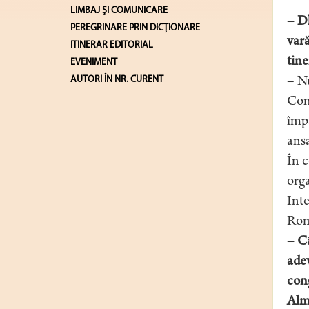
LIMBAJ ŞI COMUNICARE
– Dl
PEREGRINARE PRIN DICȚIONARE
vară
ITINERAR EDITORIAL
tine
EVENIMENT
AUTORI ÎN NR. CURENT
– Nu
Cons
împă
ansa
În c
orga
Inte
Româ
– Câ
adev
cong
Alme