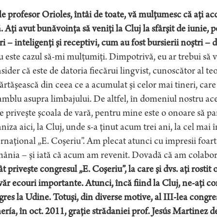
e profesor Orioles, întâi de toate, vă mulţumesc că aţi acc
. Aţi avut bunăvoinţa să veniţi la Cluj la sfârşit de iunie, p
ri – inteligenţi şi receptivi, cum au fost bursierii noştri –
 este cazul să-mi mulţumiţi. Dimpotrivă, eu ar trebui să v
ider că este de datoria fiecărui lingvist, cunoscător al te
rtăşească din ceea ce a acumulat şi celor mai tineri, care 
mblu asupra limbajului. De altfel, în domeniul nostru ace
e priveşte şcoala de vară, pentru mine este o onoare să part
niza aici, la Cluj, unde s-a ţinut acum trei ani, la cel mai î
rnaţional „E. Coşeriu”. Am plecat atunci cu impresii foar
nia – şi iată că acum am revenit. Dovadă că am colabora
t priveşte congresul „E. Coşeriu”, la care şi dvs. aţi rostit 
ăr ecouri importante. Atunci, încă fiind la Cluj, ne-aţi 
res la Udine. Totuşi, din diverse motive, al III-lea congre
ría, în oct. 2011, graţie strădaniei prof. Jesús Martinez d