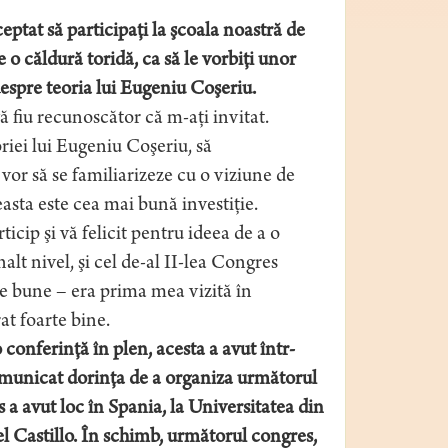
eptat să participaţi la şcoala noastră de
e o căldură toridă, ca să le vorbiţi unor
 despre teoria lui Eugeniu Coşeriu.
ă fiu recunoscător că m-aţi invitat.
oriei lui Eugeniu Coşeriu, să
vor să se familiarizeze cu o viziune de
asta este cea mai bună investiţie.
icip şi vă felicit pentru ideea de a o
nalt nivel, şi cel de-al II-lea Congres
te bune – era prima mea vizită în
t foarte bine.
o conferinţă în plen, acesta a avut într-
comunicat dorința de a organiza următorul
s a avut loc în Spania, la Universitatea din
el Castillo. În schimb, următorul congres,