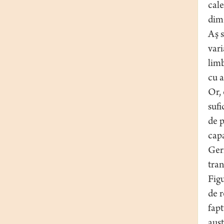
cale
dime
Aş s
vari
limb
cu 
Or, 
sufi
de p
capa
Germ
tran
Figu
de r
fapt
aust