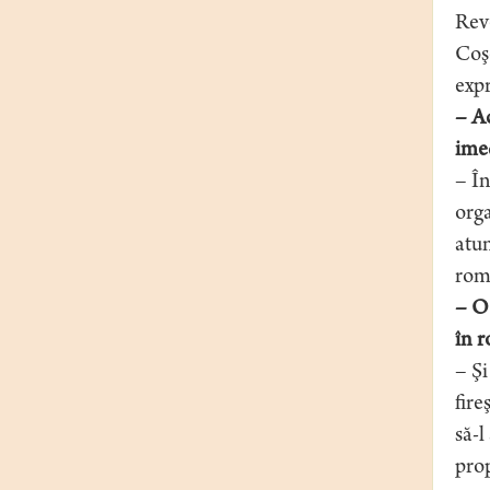
Reve
Coşe
expr
– Ac
imed
– În
orga
atun
rom
– O 
în 
– Şi
fire
să-l
prop