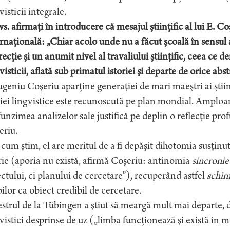
visticii integrale.
s. afirmaţi în introducere că mesajul ştiinţific al lui E. C
rnaţională: „Chiar acolo unde nu a făcut şcoală în sensul
recţie şi un anumit nivel al travaliului ştiinţific, ceea ce
visticii, aflată sub primatul istoriei şi departe de orice abs
geniu Coşeriu aparţine generaţiei de mari maeştri ai ştiin
iei lingvistice este recunoscută pe plan mondial. Amploarea
unzimea analizelor sale justifică pe deplin o reflecţie prof
eriu.
cum știm, el are meritul de a fi depăşit dihotomia susţinut
rie (aporia nu există, afirmă Coşeriu: antinomia
sincronie
ctului, ci planului de cercetare”), recuperând astfel
schim
ilor ca obiect credibil de cercetare.
trul de la Tübingen a ştiut să meargă mult mai departe, d
vistici desprinse de uz („limba funcţionează şi există în 