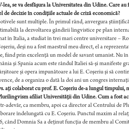
V-lea, se va desfăşura la Universitatea din Udine. Care au 
el de decizie în condiţiile actuale de criză economică?
tivele sunt multiple. În primul rând, anvergura ştiinţific
timabilă la dezvoltarea gândirii lingvistice pe plan interna
at în Italia, a studiat în trei mari centre universitare – R
oşeriu, deşi nu a fost maestrul meu direct, el a reprezent
, fiind prin excelenţă un model de savant umanist. Nu în 
nia şi Spania acum este rândul Italiei să-şi manifeste gra
rşitoare şi opera impunătoare a lui E. Coşeriu şi să continu
ence, de a organiza o dată la doi ani un congres internaţ
. aţi colaborat cu prof. E. Coşeriu de-a lungul timpului, 
lurilingvism afiliat Universităţii din Udine. Cum a fost a
tr-adevăr, ca membru, apoi ca director al Centrului de Pl
borare îndelungată cu E. Coşeriu. Punctul maxim al relaţ
, când Domnia Sa a deţinut funcţia de membru al Comitetu