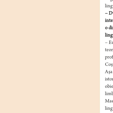
ling
– Dv
inte
o di
ling
– Eu
teor
prof
Coş
Aşa 
isto
obie
limb
Maes
ling