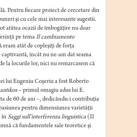
lă. Pentru fiecare proiect de cercetare din
neri şi cu cele mai interesante sugestii.
 tot atâtea ocazii de îmbogăţire nu doar
nferinţă pe tema
Il cambiamento
ă eram atât de copleşiţi de forța
ăr captivantă, încât nu ne-am dat seama
 de la locurile lor, nici nu remarcasem că
iei lui Eugeniu Coşeriu a fost Roberto
antikos
– primul omagiu adus lui E.
sta de 60 de ani –, dedicându-i contribuţia
 pasiunea pentru dimensiunea varietăţii
, în
Saggi sull’interferenza linguistica
(II
seamnă că fundamentele sale teoretice şi