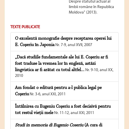
Despre statutul actual al
limbii române în Republica
Moldova" (2013).
TEXTE PUBLICATE
O excelentă monografie despre receptarea operei lui
E. Coşeriu în Japonia
Nr. 7-9, anul XVII, 2007
„Dacă studiile fundamentale ale lui E. Coşeriu ar fi
fost traduse la vremea lor în engleză, astăzi
lingvistica ar fi arătat cu totul altfel...
Nr. 9-10, anul XX,
2010
Am fondat o editură pentru a-l publica legal pe
Coşeriu
Nr. 3-6, anul XXI, 2011
Întâlnirea cu Eugeniu Coşeriu a fost decisivă pentru
tot restul vieţii mele
Nr. 11-12, anul XXI, 2011
Studi in memoria di Eugenio Coseriu
(A cura di