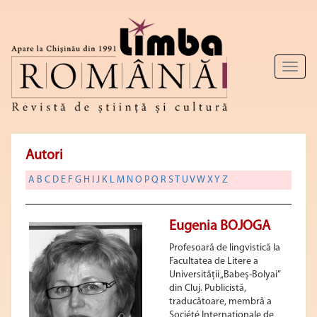
Toggl
naviga
Autori
A
B
C
D
E
F
G
H
I
J
K
L
M
N
O
P
Q
R
S
T
U
V
W
X
Y
Z
Eugenia BOJOGA
Profesoară de lingvistică la
Facultatea de Litere a
Universității „Babeș-Bolyai”
din Cluj. Publicistă,
traducătoare, membră a
Société Internationale de