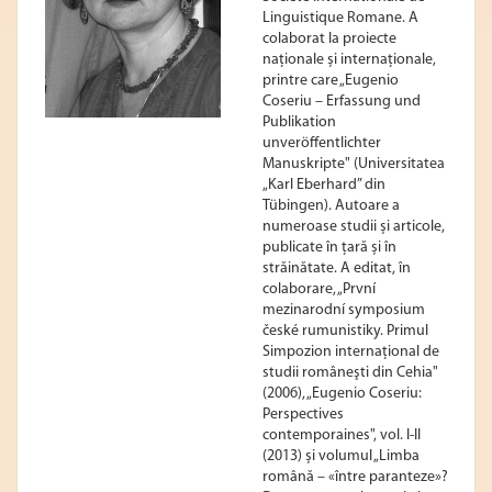
Linguistique Romane. A
colaborat la proiecte
naționale și internaționale,
printre care „Eugenio
Coseriu – Erfassung und
Publikation
unveröffentlichter
Manuskripte" (Universitatea
„Karl Eberhard” din
Tübingen). Autoare a
numeroase studii și articole,
publicate în țară și în
străinătate. A editat, în
colaborare, „První
mezinarodní symposium
české rumunistiky. Primul
Simpozion internaţional de
studii româneşti din Cehia"
(2006), „Eugenio Coseriu:
Perspectives
contemporaines", vol. I-II
(2013) și volumul „Limba
română – «între paranteze»?