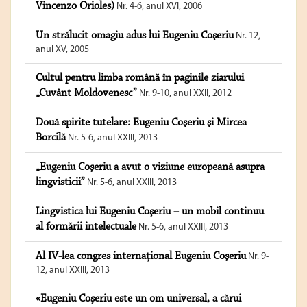
Vincenzo Orioles)
Nr. 4-6, anul XVI, 2006
Un strălucit omagiu adus lui Eugeniu Coşeriu
Nr. 12,
anul XV, 2005
Cultul pentru limba română în paginile ziarului
„Cuvânt Moldovenesc”
Nr. 9-10, anul XXII, 2012
Două spirite tutelare: Eugeniu Coşeriu şi Mircea
Borcilă
Nr. 5-6, anul XXIII, 2013
„Eugeniu Coşeriu a avut o viziune europeană asupra
lingvisticii”
Nr. 5-6, anul XXIII, 2013
Lingvistica lui Eugeniu Coşeriu – un mobil continuu
al formării intelectuale
Nr. 5-6, anul XXIII, 2013
Al IV-lea congres internaţional Eugeniu Coşeriu
Nr. 9-
12, anul XXIII, 2013
«Eugeniu Coşeriu este un om universal, a cărui