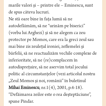
marile valori şi – printre ele – Eminescu, sunt
de spus câteva lucruri.
Ne stă oare bine în faţa lumii să ne
autodefăimăm, să ne “urinăm pe biserici”
(vorba lui Arghezi) şi să ne alegem ca zeu
protector pe Momos, care era la greci zeul sau
mai bine zis zeuleţul ironiei, zeflemelei şi
bârfelii, să ne reactualizăm vechile complexe de
inferioritate, să ne (re)complacem în
autodispreţuire, să ne aservim total jocului
politic al circumstanţelor (vezi articolul nostru
„Zeul Momos şi noi, românii” în buletinul
Mihai Eminescu
, nr.1(4), 2001, p.4-18).
“Defăimarea zeilor este o rea deşteptăciune”,
spune Pindar.