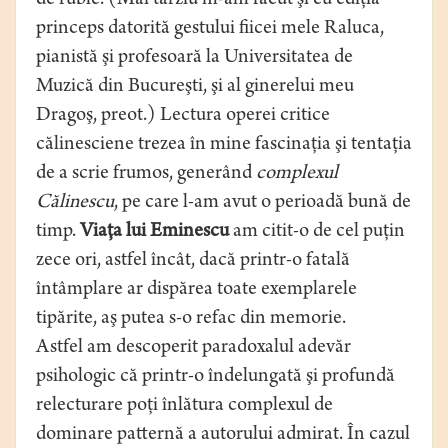
de ruble. (Mai târziu m-am făcut şi cu ediţia
princeps datorită gestului fiicei mele Raluca,
pianistă şi profesoară la Universitatea de
Muzică din Bucureşti, şi al ginerelui meu
Dragoş, preot.) Lectura operei critice
călinesciene trezea în mine fascinaţia şi tentaţia
de a scrie frumos, generând
complexul
Călinescu
, pe care l-am avut o perioadă bună de
timp.
Viaţa lui Eminescu
am citit-o de cel puţin
zece ori, astfel încât, dacă printr-o fatală
întâmplare ar dispărea toate exemplarele
tipărite, aş putea s-o refac din memorie.
Astfel am descoperit paradoxalul adevăr
psihologic că printr-o îndelungată şi profundă
relecturare poţi înlătura complexul de
dominare patternă a autorului admirat. În cazul