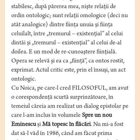
stabilesc, după părerea mea, nişte relaţii de
ordin ontologic; sunt relaţii omologice (deci nu
atât analogice) dintre fiinţa unuia şi fiinţa
celuilalt, între „tremurul – existenţial” al celui
dintâi şi „tremurul – existenţial” al celui de-al
doilea. E un mod de re-cunoaştere fiinţială.
Opera se relevă şi ea ca „fiinţă”, ca ontos rostit,
exprimat. Actul critic este, prin el însuşi, un act
ontologic.
Cu Noica, pe care-l cred FILOSOFUL, am avut
o corespondenţă scurtă surprinzătoare, în
temeiul căreia am realizat un dialog epistolar pe
care l-am inclus în volumele
Spre un nou
Eminescu
şi
Mă topesc în flăcări
. Nu mi-a fost
dat să-l văd în 1986, când am făcut prima