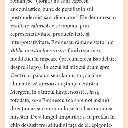
românesc” (Iorga) nu sunt expresii
encomiastice, bune de persiflat în stil
postmodernist sau “dilemator”. Ele denumesc
o
realitate valorică
ce se impune prin
reprezentativitate, productivitate şi
interpretativitate. Eminescu rămâne statornic
Biblia noastră lucrătoare
, fiind o statuie a
meditaţiei în mişcare (precum zicea Baudelaire
despre Hugo). În cazul lui miticul drum spre
Centru capătă un sens lămuritor, căci ne
alimentează
apriori
conştiinţa centrării.
Mergem, în câmpul fiinţei noastre,
în
şi,
totodată,
spre
Eminescu (ca spre noi înşine),
direcţionarea conţinându-se în chiar raţiunea
mişcării. De-a lungul timpurilor s-au profilat în
chip desluşit trei atitudini faţă de el: epigonic-