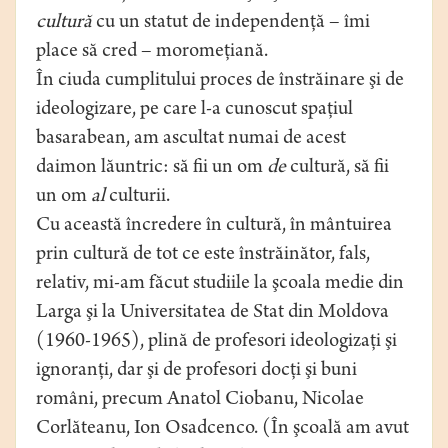
cultură
cu un statut de independenţă – îmi
place să cred – moromeţiană.
În ciuda cumplitului proces de înstrăinare şi de
ideologizare, pe care l-a cunoscut spaţiul
basarabean, am ascultat numai de acest
daimon lăuntric: să fii un om
de
cultură, să fii
un om
al
culturii.
Cu această încredere în cultură, în mântuirea
prin cultură de tot ce este înstrăinător, fals,
relativ, mi-am făcut studiile la şcoala medie din
Larga şi la Universitatea de Stat din Moldova
(1960-1965), plină de profesori ideologizaţi şi
ignoranţi, dar şi de profesori docţi şi buni
români, precum Anatol Ciobanu, Nicolae
Corlăteanu, Ion Osadcenco. (În şcoală am avut