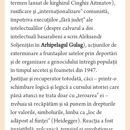
termen lansat de kirghizul Cinghiz Aitmatov),
rusificare şi „internaţionalizare” comunistă,
împotriva execuţiilor „fără judeţ” ale
intelectualilor (despre calvarul a doi
intelectuali basarabeni a scris Aleksandr
Soljeniţân în
Arhipelagul Gulag
), acţiunilor de
exterminare a fruntaşilor satelor prin deportări
şi de organizare a genocidului întregii populaţii
în timpul secetei şi foametei din 1947.
Justiţiar şi recuperator totodată, căci – printr-o
schimbare logică şi legică a cursului istoriei care
până atunci ne trata doar cu „teroarea” ei –
trebuia
să recăpătăm şi să punem în drepturile
lor valorile, simbolurile, limba ca „loc de
adăpost al fiinţei” (Heidegger). Reacţia a fost
irezistibilă, vulcanică, temeiul ei revoluţionar