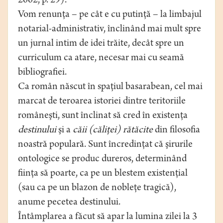
2002, p. 29).
Vom renunţa – pe cât e cu putinţă – la limbajul
notarial-administrativ, înclinând mai mult spre
un jurnal intim de idei trăite, decât spre un
curriculum ca atare, necesar mai cu seamă
bibliografiei.
Ca român născut în spaţiul basarabean, cel mai
marcat de teroarea istoriei dintre teritoriile
româneşti, sunt înclinat să cred în existenţa
destinului
şi a
căii (căliţei) rătăcite
din filosofia
noastră populară. Sunt încredinţat că şirurile
ontologice se produc dureros, determinând
fiinţa să poarte, ca pe un blestem existenţial
(sau ca pe un blazon de nobleţe tragică),
anume pecetea destinului.
Întâmplarea a făcut să apar la lumina zilei la 3