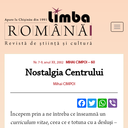
Toggl
naviga
MIHAI CIMPOI – 60
Nr. 7-9, anul XII, 2002
Nostalgia Centrului
Mihai CIMPOI
Facebook
Twitter
WhatsApp
Viber
Începem prin a ne întreba ce înseamnă un
curriculum vitae
, ceea ce e totuna cu a desluşi –