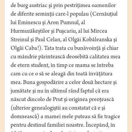
de burg austriac şi prin pestriţimea oamenilor
de diferite seminţii care-l populau (Cernăuţiul
lui Eminescu şi Aron Pumnul, al
Hurmuzăkeştilor şi Puşcariu, al lui Mircea
Streinul şi Paul Celan, al Olgăi Kobâleanska şi
Olgăi Caba!). Tata trata cu bunăvoinţă şi chiar
cu mândrie părintească deosebită calitatea mea
de etern student, în timp ce mama se întreba
cam cu ce o să se aleagă din toată învăţătura
mea. Buna gospodărire a celor două hectare şi
jumătate şi nu în ultimul rând faptul că era
născut dincolo de Prut şi originea preoţească
(ulterior genealogiştii au constatat că e şi
domnească) a mamei mele puteau să fie tragice
pentru destinul familiei noastre. Începând, în