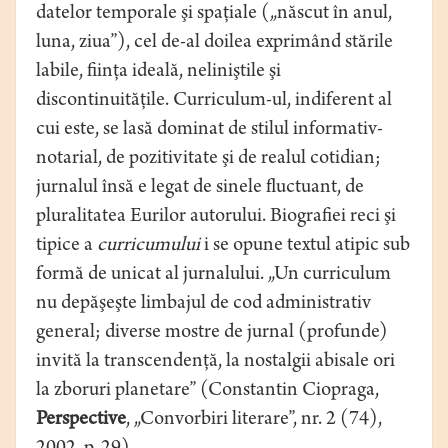
datelor temporale şi spaţiale („născut în anul,
luna, ziua”), cel de-al doilea exprimând stările
labile, fiinţa ideală, neliniştile şi
discontinuităţile. Curriculum-ul, indiferent al
cui este, se lasă dominat de stilul informativ-
notarial, de pozitivitate şi de realul cotidian;
jurnalul însă e legat de sinele fluctuant, de
pluralitatea Eurilor autorului. Biografiei reci şi
tipice a
curricumului
i se opune textul atipic sub
formă de unicat al jurnalului. „Un curriculum
nu depăşeşte limbajul de cod administrativ
general; diverse mostre de jurnal (profunde)
invită la transcendenţă, la nostalgii abisale ori
la zboruri planetare” (Constantin Ciopraga,
Perspective
, „Convorbiri literare”, nr. 2 (74),