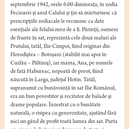
septembrie 1942, orele 6.00 dimineaţa, în zodia
Fecioarei şi anul Calului şi ţin să mărturisesc că
prescripţiile zodiacale le recunosc ca date
esenţiale ale felului meu de a fi. Părinţii, oameni
de frunte în sat, reprezintă cele două maluri ale
Prutului, tatăl, Ilie Cimpoi, fiind originar din
Horodiştea – Botoşani (stabilit mai apoi în
Cuzlău – Păltiniş), iar mama, Ana, pe numele
de fată Habureac, nepoată de preot, fiind
născută în Larga, judeţul Hotin. Tatăl,
supranumit cu bunăvoinţă în sat Ilie Românul,
era un bun povestitor şi recitator de balade şi
drame populare. Înzestrat cu o bunătate
naturală, o risipea cu generozitate, ajutând fără
nici un gând de profit toată lumea din sat. Purta