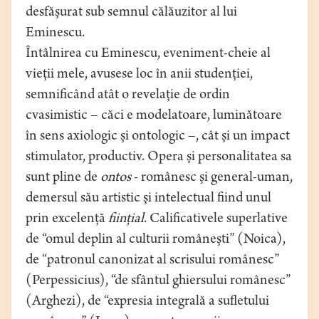
desfăşurat sub semnul călăuzitor al lui
Eminescu.
Întâlnirea cu Eminescu, eveniment-cheie al
vieţii mele, avusese loc în anii studenţiei,
semnificând atât o revelaţie de ordin
cvasimistic – căci e modelatoare, luminătoare
în sens axiologic şi ontologic –, cât şi un impact
stimulator, productiv. Opera şi personalitatea sa
sunt pline de
ontos
- românesc şi general-uman,
demersul său artistic şi intelectual fiind unul
prin excelenţă
fiinţial
. Calificativele superlative
de “omul deplin al culturii româneşti” (Noica),
de “patronul canonizat al scrisului românesc”
(Perpessicius), “de sfântul ghiersului românesc”
(Arghezi), de “expresia integrală a sufletului