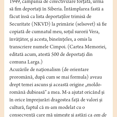
1949, campania de colectivizare forţată, urma
să fim deportaţi în Siberia. Întâmplarea fastă a
făcut însă ca lista deportaţilor trimisă de
Securitate (NKVD) la primărie (selsovet) să fie
copiată de cumnatul meu, soţul surorii Vera,
învăţător, şi acesta, bineînţeles, a omis la
transcriere numele Cimpoi. (Cartea Memoriei,
editată acum, atestă 500 de deportaţi din
comuna Larga.)
Acuzările de naţionalism (de orientare
proromână, după cum se mai formula) aveau
drept temei ascuns şi această origine „moldo-
română dubioasă” a mea. M-a ajutat oricând şi
în orice împrejurări dragostea faţă de valori şi
cultură, faptul că m-am modelat cu o
consecvenţă care mă uimeşte şi astăzi ca
om de