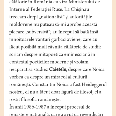
călătorie în România cu viza Ministerului de
Interne al Federaţiei Ruse. La Chişinău
treceam drept „naţionalist” şi autorităţile
moldovene nu puteau să-mi aprobe această
plecare „subversivă”; au început să bată însă
înnoitoarele vânturi gorbacioviene, care au
făcut posibilă mult râvnita călătorie de studii:
scriam despre mitopoetica eminesciană în
contextul poeticilor moderne şi vroiam
neapărat să studiez
Caietele
, despre care Noica
vorbea ca despre un miracol al culturii
româneşti. Constantin Noica a fost Heideggerul
nostru; el nu a făcut doar figură de filosof, ci a
rostit filosofia româneşte.
În anii 1986-1987 a început procesul de
renaştere naţională, care a avut ca revendicări