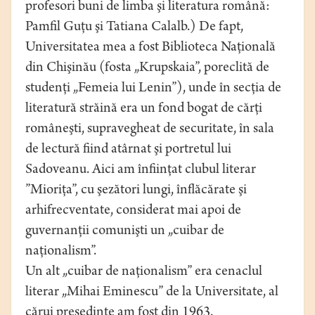
profesori buni de limba şi literatura română:
Pamfil Guţu şi Tatiana Calalb.) De fapt,
Universitatea mea a fost Biblioteca Naţională
din Chişinău (fosta „Krupskaia”, poreclită de
studenţi „Femeia lui Lenin”), unde în secţia de
literatură străină era un fond bogat de cărţi
româneşti, supravegheat de securitate, în sala
de lectură fiind atârnat şi portretul lui
Sadoveanu. Aici am înfiinţat clubul literar
”Mioriţa”, cu şezători lungi, înflăcărate şi
arhifrecventate, considerat mai apoi de
guvernanţii comunişti un „cuibar de
naţionalism”.
Un alt „cuibar de naţionalism” era cenaclul
literar „Mihai Eminescu” de la Universitate, al
cărui preşedinte am fost din 1963.