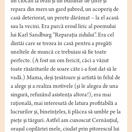
un ciocan la brâu şi un buzunar de ţinte şi
repara din mers un gard şubred, un acoperiş de
casă deteriorat, un perete dărâmat – la el acasă
sau la vecini. Era parcă eroul liric al poemului
lui Karl Sandburg ”Reparaţia zidului”. Era cel
dintâi care se trezea în casă pentru a pregăti
uneltele de muncă ce trebuiau să fie toate
perfecte. (A fost un om fericit, căci a văzut
toate răsăriturile de soare câte i-a fost dat să le
vadă.) Mama, deşi ţesătoare şi artistă în felul de
a alege şi a realiza motivele (şi le alegea de una
singură, refuzând asistenţa altora!), era mai
raţională, mai interesată de latura profitabilă a
lucrurilor şi, bineînţeles, îi plăcea să umble pe la
pieţe şi târguri. Astfel am cunoscut Cernăuţiul,
oraşul copilăriei mele, ciudat prin pitorescul lui