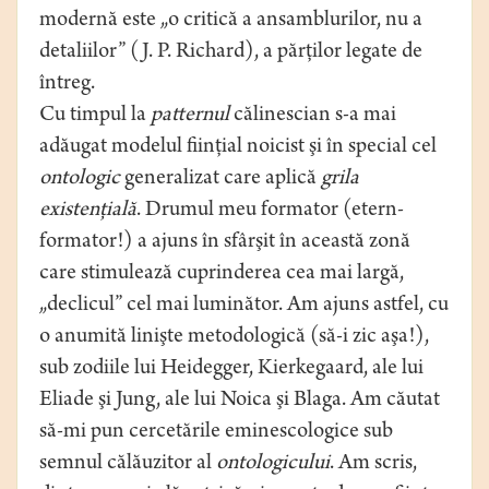
modernă este „o critică a ansamblurilor, nu a
detaliilor” (J. P. Richard), a părţilor legate de
întreg.
Cu timpul la
patternul
călinescian s-a mai
adăugat modelul fiinţial noicist şi în special cel
ontologic
generalizat care aplică
grila
existenţială
. Drumul meu formator (etern-
formator!) a ajuns în sfârşit în această zonă
care stimulează cuprinderea cea mai largă,
„declicul” cel mai luminător. Am ajuns astfel, cu
o anumită linişte metodologică (să-i zic aşa!),
sub zodiile lui Heidegger, Kierkegaard, ale lui
Eliade şi Jung, ale lui Noica şi Blaga. Am căutat
să-mi pun cercetările eminescologice sub
semnul călăuzitor al
ontologicului
. Am scris,