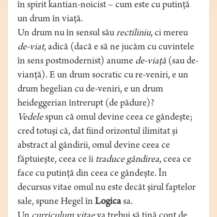
în spirit kantian-noicist – cum este cu putinţă
un drum în viaţă.
Un drum nu în sensul său
rectiliniu
, ci mereu
de-viat
, adică (dacă e să ne jucăm cu cuvintele
în sens postmodernist) anume
de-viaţă
(sau de-
vianţă). E un drum socratic cu re-veniri, e un
drum hegelian cu de-veniri, e un drum
heideggerian întrerupt (de pădure)?
Vedele
spun că omul devine ceea ce gândeşte;
cred totuşi că, dat fiind orizontul ilimitat şi
abstract al gândirii, omul devine ceea ce
făptuieşte, ceea ce îi
traduce gândirea
, ceea ce
face cu putinţă din ceea ce gândeşte. În
decursus vitae omul nu este decât şirul faptelor
sale, spune Hegel în
Logica
sa.
Un
curriculum vitae
va trebui să ţină cont de