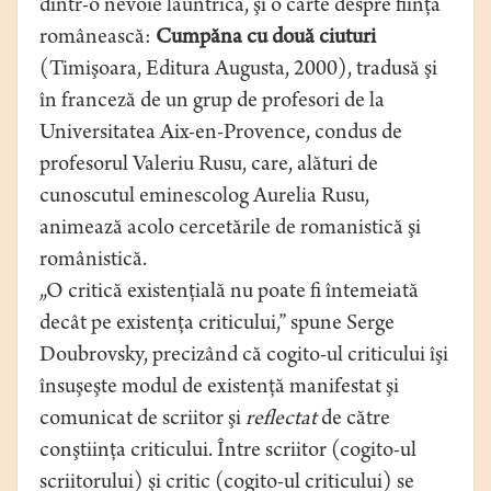
dintr-o nevoie lăuntrică, şi o carte despre fiinţa
românească:
Cumpăna cu două ciuturi
(Timişoara, Editura Augusta, 2000), tradusă şi
în franceză de un grup de profesori de la
Universitatea Aix-en-Provence, condus de
profesorul Valeriu Rusu, care, alături de
cunoscutul eminescolog Aurelia Rusu,
animează acolo cercetările de romanistică şi
românistică.
„O critică existenţială nu poate fi întemeiată
decât pe existenţa criticului,” spune Serge
Doubrovsky, precizând că cogito-ul criticului îşi
însuşeşte modul de existenţă manifestat şi
comunicat de scriitor şi
reflectat
de către
conştiinţa criticului. Între scriitor (cogito-ul
scriitorului) şi critic (cogito-ul criticului) se