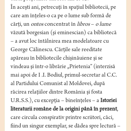
În aceşti ani, petrecuţi în spaţiul bibliotecii, pe
care am înţeles-o ca pe o lume sub formă de
cărţi, un
ontos
concentrat în
libros
–
o lume
văzută borgesian (şi eminescian) ca bibliotecă
– a avut loc întâlnirea mea modelatoare cu
George Călinescu. Cărţile sale reeditate
apăreau în bibliotecile chişinăuiene şi se
vindeau şi într-o librărie „Prietenia” (interzisă
mai apoi de I .I. Bodiul, primul-secretar al C.C.
al Partidului Comunist al Moldovei, după
răcirea relaţiilor dintre România şi fosta
U.R.S.S.), cu excepţia – bineînţeles – a
Istoriei
literaturii române de la origini până în prezent
,
care circula conspirativ printre scriitori, căci,
fiind un singur exemplar, se dădea spre lectură –