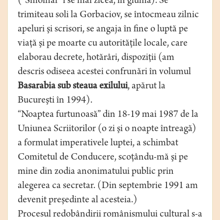
(“Smolnâi” i se mai zicea, în glumă). Se
trimiteau soli la Gorbaciov, se întocmeau zilnic
apeluri şi scrisori, se angaja în fine o luptă pe
viaţă şi pe moarte cu autorităţile locale, care
elaborau decrete, hotărâri, dispoziţii (am
descris odiseea acestei confrunări în volumul
Basarabia sub steaua exilului
, apărut la
Bucureşti în 1994).
“Noaptea furtunoasă” din 18-19 mai 1987 de la
Uniunea Scriitorilor (o zi şi o noapte întreagă)
a formulat imperativele luptei, a schimbat
Comitetul de Conducere, scoţându-mă şi pe
mine din zodia anonimatului public prin
alegerea ca secretar. (Din septembrie 1991 am
devenit preşedinte al acesteia.)
Procesul redobândirii românismului cultural s-a