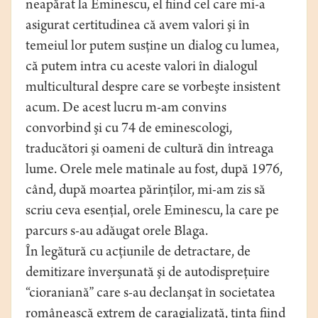
neapărat la Eminescu, el fiind cel care mi-a
asigurat certitudinea că avem valori şi în
temeiul lor putem susţine un dialog cu lumea,
că putem intra cu aceste valori în dialogul
multicultural despre care se vorbeşte insistent
acum. De acest lucru m-am convins
convorbind şi cu 74 de eminescologi,
traducători şi oameni de cultură din întreaga
lume. Orele mele matinale au fost, după 1976,
când, după moartea părinţilor, mi-am zis să
scriu ceva esenţial, orele Eminescu, la care pe
parcurs s-au adăugat orele Blaga.
În legătură cu acţiunile de detractare, de
demitizare înverşunată şi de autodispreţuire
“cioraniană” care s-au declanşat în societatea
românească extrem de caragializată, ţinta fiind