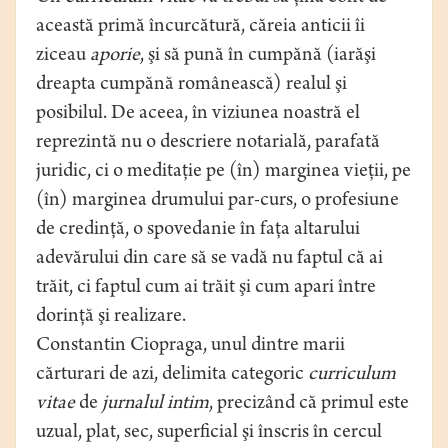
această primă încurcătură, căreia anticii îi
ziceau
aporie
, şi să pună în cumpănă (iarăşi
dreapta cumpănă românească) realul şi
posibilul. De aceea, în viziunea noastră el
reprezintă nu o descriere notarială, parafată
juridic, ci o meditaţie pe (în) marginea vieţii, pe
(în) marginea drumului par-curs, o profesiune
de credinţă, o spovedanie în faţa altarului
adevărului din care să se vadă nu faptul că ai
trăit, ci faptul cum ai trăit şi cum apari între
dorinţă şi realizare.
Constantin Ciopraga, unul dintre marii
cărturari de azi, delimita categoric
curriculum
vitae
de
jurnalul intim
, precizând că primul este
uzual, plat, sec, superficial şi înscris în cercul