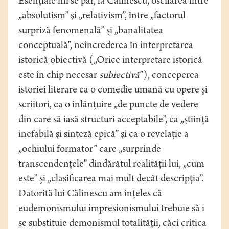
Esenţiale mi se par, la Călinescu, oscilarea între
„absolutism” şi „relativism”, între „factorul
surpriză fenomenală” şi „banalitatea
conceptuală”, neîncrederea în interpretarea
istorică obiectivă („Orice interpretare istorică
este în chip necesar
subiectivă
”), conceperea
istoriei literare ca o comedie umană cu opere şi
scriitori, ca o înlănţuire „de puncte de vedere
din care să iasă structuri acceptabile”, ca „ştiinţă
inefabilă şi sinteză epică” şi ca o revelaţie a
„ochiului formator” care „surprinde
transcendenţele” dindărătul realităţii lui, „cum
este” şi „clasificarea mai mult decât descripţia”.
Datorită lui Călinescu am înţeles că
eudemonismului impresionismului trebuie să i
se substituie demonismul totalităţii, căci critica