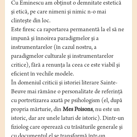
Cu Eminescu am obţinut o demnitate estetică
şi etică, pe care nimeni şi nimic n-o mai
clinteşte din loc.
Este firesc ca raportarea permanentă la el să ne
impună şi înnoirea paradigmelor şi a
instrumentarelor (în cazul nostru, a
paradigmelor culturale şi instrumentarelor
critice), fără a renunţa la ceea ce este viabil şi
eficient în vechile modele.
În domeniul criticii şi istoriei literare Sainte-
Beuve mai rămâne o personalitate de referinţă
cu portretizarea axată pe psihologism (el, după
propria mărturie, din
Mes Poisons
, nu este un
istoric, dar are unele laturi de istoric). Dintr-un
fiziolog care operează cu trăsăturile generale şi
cu documentul el se transformă într-un