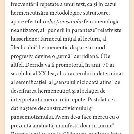
frecventării repetate a unui text, ca şi în cazul
hermeneutizării metodologice stăruitoare,
apare efectul
reducţionismului
fenomenologic
neantizator, al “punerii în paranteze” relativiste
husserliene: farmecul iniţial al lecturii, al
”declicului” hermeneutic dispare în mod
progresiv, devine o „urmă” derridiană. (De
altfel, Derrida va fi promotorul, în anii ’70 ai
secolului al XX-lea, al caracterului indeterminat
al semnificaţiei, al „sensului niciodată atins” de
descifrarea hermeneutică şi al relaţiei de
interpretanţă mereu reîncepute. Postulat ce a
dat naştere deconstructivismului şi
pansemiotismului. Avem de-a face mereu cu o
prezenţă amânată, manifestă doar în „urme”.