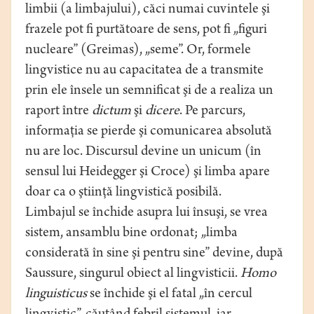
limbii (a limbajului), căci numai cuvintele şi
frazele pot fi purtătoare de sens, pot fi „figuri
nucleare” (Greimas), „seme”. Or, formele
lingvistice nu au capacitatea de a transmite
prin ele însele un semnificat şi de a realiza un
raport între
dictum
şi
dicere
. Pe parcurs,
informaţia se pierde şi comunicarea absolută
nu are loc. Discursul devine un unicum (în
sensul lui Heidegger şi Croce) şi limba apare
doar ca o ştiinţă lingvistică posibilă.
Limbajul se închide asupra lui însuşi, se vrea
sistem, ansamblu bine ordonat; „limba
considerată în sine şi pentru sine” devine, după
Saussure, singurul obiect al lingvisticii.
Homo
linguisticus
se închide şi el fatal „în cercul