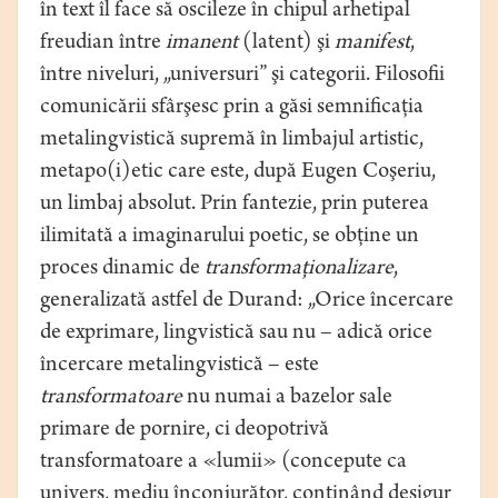
în text îl face să oscileze în chipul arhetipal
freudian între
imanent
(latent) şi
manifest
,
între niveluri, „universuri” şi categorii. Filosofii
comunicării sfârşesc prin a găsi semnificaţia
metalingvistică supremă în limbajul artistic,
metapo(i)etic care este, după Eugen Coşeriu,
un limbaj absolut. Prin fantezie, prin puterea
ilimitată a imaginarului poetic, se obţine un
proces dinamic de
transformaţionalizare
,
generalizată astfel de Durand: „Orice încercare
de exprimare, lingvistică sau nu – adică orice
încercare metalingvistică – este
transformatoare
nu numai a bazelor sale
primare de pornire, ci deopotrivă
transformatoare a «lumii» (concepute ca
univers, mediu înconjurător, conţinând desigur