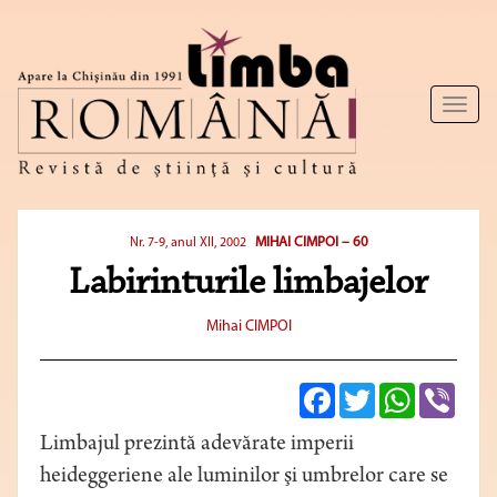
Toggl
naviga
MIHAI CIMPOI – 60
Nr. 7-9, anul XII, 2002
Labirinturile limbajelor
Mihai CIMPOI
Facebook
Twitter
WhatsApp
Viber
Limbajul prezintă adevărate imperii
heideggeriene ale luminilor şi umbrelor care se