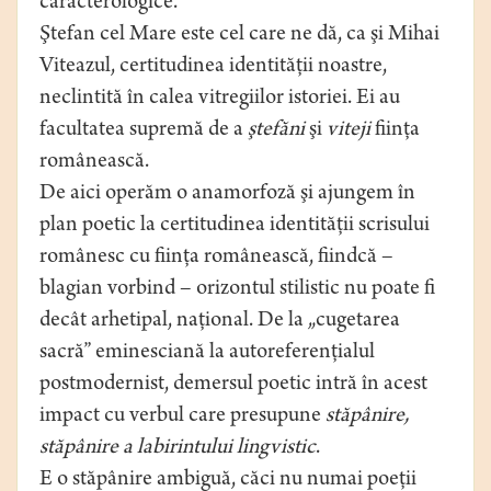
caracterologice.
Ştefan cel Mare este cel care ne dă, ca şi Mihai
Viteazul, certitudinea identităţii noastre,
neclintită în calea vitregiilor istoriei. Ei au
facultatea supremă de a
ştefăni
şi
viteji
fiinţa
românească.
De aici operăm o anamorfoză şi ajungem în
plan poetic la certitudinea identităţii scrisului
românesc cu fiinţa românească, fiindcă –
blagian vorbind – orizontul stilistic nu poate fi
decât arhetipal, naţional. De la „cugetarea
sacră” eminesciană la autoreferenţialul
postmodernist, demersul poetic intră în acest
impact cu verbul care presupune
stăpânire,
stăpânire a labirintului lingvistic
.
E o stăpânire ambiguă, căci nu numai poeţii