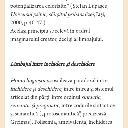
potenţializarea celorlalte.” (Ştefan Lupaşcu,
Universul psihic, sfârşitul psihanalizei
, Iaşi,
2000, p. 46-47.)
Acelaşi principiu se relevă în cadrul
imaginarului creator, deci şi al limbajului.
Limbajul între închidere şi deschidere
Homo linguisticus
oscilează paradoxal între
închidere
şi
deschidere
, între întreg şi sistemul
articulat din părţi, între ordinul
sintactic
,
semantic
şi
pragmatic
, între codurile sintactice
şi semantică („protosemantică”, precizează
Greimas). Polisemia, ambivalenţa, închiderea