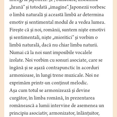
întregi la japonezi: „e”, bunăoară, înseamnă
„hrană” şi totodată „imagine”. Japonezii vorbesc
o limbă naturală şi această limbă ar determina
emotiv şi sentimental modul de a vedea lumea.
Fireşte că şi noi, românii, suntem nişte emotivi
şi sentimentali, nişte „mioritici” şi vorbim o
limbă naturală, dacă nu chiar limba naturii.
Numai că la noi sunt imposibile vocalele
izolate. Noi vorbim cu sonuri asociate, care se
îngână şi se aşază contrapunctic în acorduri
armonioase, în lungi trene muzicale. Noi ne
exprimăm printr-un conţinut melodic.
Aşa cum totul se armonizează şi devine
curgător, în limba română, în prezentarea
românească a lumii intervine de asemenea un
principiu asociativ, armonizator, înlănţuitor,