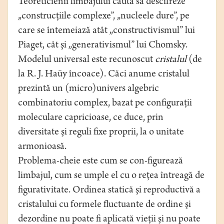
Teoreticienii limbajului caută să descifreze
„construcţiile complexe”, „nucleele dure”, pe
care se întemeiază atât „constructivismul” lui
Piaget, cât şi „generativismul” lui Chomsky.
Modelul universal este recunoscut
cristalul
(de
la R. J. Haüy încoace). Căci anume cristalul
prezintă un (micro)univers algebric
combinatoriu complex, bazat pe configuraţii
moleculare capricioase, ce duce, prin
diversitate şi reguli fixe proprii, la o unitate
armonioasă.
Problema-cheie este cum se con-figurează
limbajul, cum se umple el cu o reţea întreagă de
figurativitate. Ordinea statică şi reproductivă a
cristalului cu formele fluctuante de ordine şi
dezordine nu poate fi aplicată vieţii şi nu poate