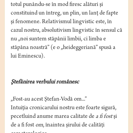
totul punându-se în mod firesc alături şi
constituind un întreg, un plin, un lanţ de fapte
şi fenomene. Relativismul lingvistic este, în
cazul nostru, absolutivism lingvistic în sensul că
nu „noi suntem stăpânii limbii, ci limba e
stăpâna noastră” (e o „heideggeriană” spusă a
lui Eminescu).
Ştefănirea verbului românesc
„Fost-au acest Ştefan-Vodă om...”
Intuiţia cronicarului nostru este foarte sigură,
pecetluind anume marea calitate de
a fi fost
şi
de a fi fost
om
, înaintea şirului de calităţi