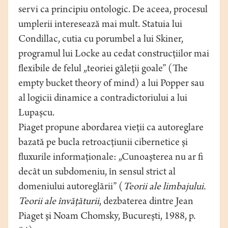
servi ca principiu ontologic. De aceea, procesul
umplerii interesează mai mult. Statuia lui
Condillac, cutia cu porumbel a lui Skiner,
programul lui Locke au cedat construcţiilor mai
flexibile de felul „teoriei găleţii goale” (The
empty bucket theory of mind) a lui Popper sau
al logicii dinamice a contradictoriului a lui
Lupaşcu.
Piaget propune abordarea vieţii ca autoreglare
bazată pe bucla retroacţiunii cibernetice şi
fluxurile informaţionale: „Cunoaşterea nu ar fi
decât un subdomeniu, în sensul strict al
domeniului autoreglării” (
Teorii ale limbajului.
Teorii ale învăţăturii
, dezbaterea dintre Jean
Piaget şi Noam Chomsky, Bucureşti, 1988, p.