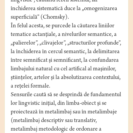
lingvistic”, căutând febril sistemul, iar
închiderea sistematică duce la „omogenizarea
superficială” (Chomsky).
În felul acesta, se purcede la căutarea liniilor
tematice actanţiale, a nivelurilor semantice, a
„palierelor”, „clivajelor”, „structurilor profunde”,
la închiderea în cercul semantic, la delimitarea
între semnificat şi semnificant, la confundarea
limbajului natural cu cel artifical al maşinilor,
ştiinţelor, artelor şi la absolutizarea contextului,
a reţelei formale.
Sensurile caută să se desprindă de fundamentul
lor lingvistic iniţial, din limba-obiect şi se
proiectează în metalimbaj sau în metalimbaje
(metalimbaj descriptiv sau translativ,
metalimbaj metodologic de ordonare a