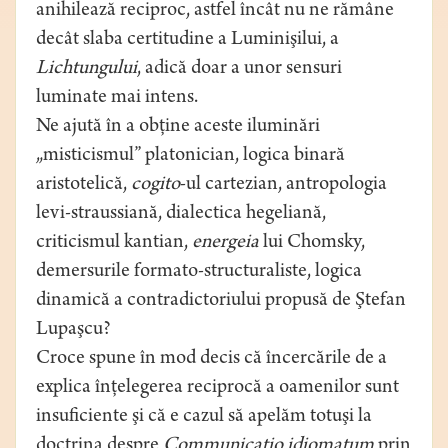
anihilează reciproc, astfel încât nu ne rămâne
decât slaba certitudine a Luminişilui, a
Lichtungului
, adică doar a unor sensuri
luminate mai intens.
Ne ajută în a obţine aceste iluminări
„misticismul” platonician, logica binară
aristotelică,
cogito
-ul cartezian, antropologia
levi-straussiană, dialectica hegeliană,
criticismul kantian,
energeia
lui Chomsky,
demersurile formato-structuraliste, logica
dinamică a contradictoriului propusă de Ştefan
Lupaşcu?
Croce spune în mod decis că încercările de a
explica înţelegerea reciprocă a oamenilor sunt
insuficiente şi că e cazul să apelăm totuşi la
doctrina despre
Communicatio idiomatum
prin