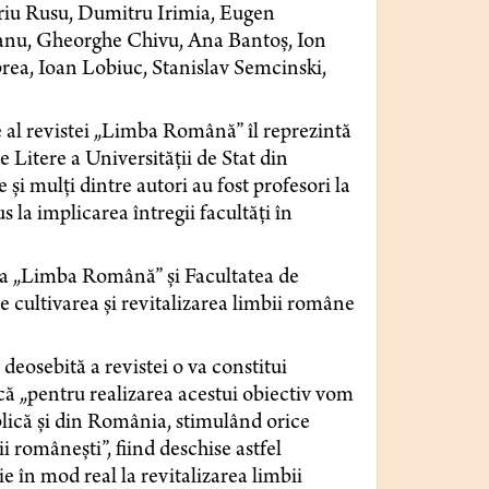
leriu Rusu, Dumitru Irimia, Eugen
nu, Gheorghe Chivu, Ana Bantoș, Ion
ea, Ioan Lobiuc, Stanislav Semcinski,
 al revistei „Limba Română” îl reprezintă
 Litere a Universității de Stat din
și mulți dintre autori au fost profesori la
s la implicarea întregii facultăți în
sta „Limba Română” și Facultatea de
 cultivarea și revitalizarea limbii române
eosebită a revistei o va constitui
că „pentru realizarea acestui obiectiv vom
ublică și din România, stimulând orice
lii românești”, fiind deschise astfel
e în mod real la revitalizarea limbii