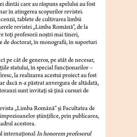
ei dintâi care au răspuns apelului au fost
ar în atingerea scopurilor revistei.
cenzii, tablete de cultivarea limbii
merele revistei „Limba Română”, de la
 toți profesorii noștri mai tineri,
e de doctorat, în monografii, în suporturi
iect pe cât de generos, pe atât de necesar,
ile statului, în special funcționarilor –
esc, la realizarea acestui proiect au fost
ar dacă n-a păstrat anvergura de altădată,
toranzi sunt invitați să țină cursuri de
 revista „Limba Română” și Facultatea de
impozioanelor științifice, prin publicarea,
cadrul acestora.
l internațional
In honorem
profesorul