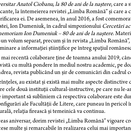
ersitar Anatol Ciobanu, la 80 de ani de la naștere
, care a 
ante, la întemeierea revistei „Limba Română” și care a c
rificarea ei. De asemenea, în anul 2016, a fost comemorat
stei, Ion Dumeniuk, în cadrul simpozionului
Cercetări act
memoriam Ion Dumeniuk – 80 de ani de la naștere
. Materi
-un volum separat, precum și în revista „Limba Română”, 
minare a informației științifice pe întreg spațiul românesc
 mai recentă colaborare ține de toamna anului 2019, cân
vistă cu multă pondere în mediul nostru academic, pe doa
rea, revista publicând un șir de comunicări din cadrul c
înțeles, au existat și există mai multe aspecte distinctive c
re cele două instituții cultural-instructive, pe care nu le-a
 important să subliniem că respectiva colaborare este dura
nfigurări ale Facultății de Litere, care puneau în pericol î
urală, relația firească și temeinică va continua.
eas aniversar, dorim revistei „Limba Română” vigoare creat
ese multe și remarcabile în realizarea celui mai important 