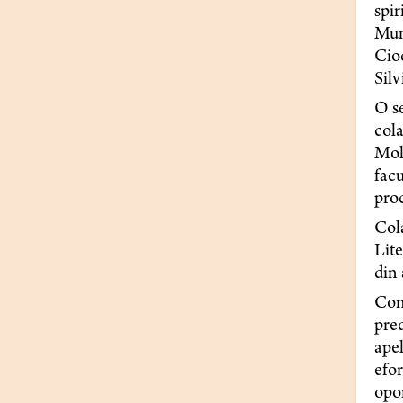
spir
Mun
Cioc
Silv
O se
cola
Mold
facu
proc
Cola
Lite
din 
Conf
pred
apel
efor
opor