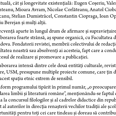
ituală, cât și longevitate existențială: Eugen Coșeriu, Va
teanu, Mioara Avram, Nicolae Corlăteanu, Anatol Cioba
anu, Stelian Dumistrăcel, Constantin Ciopraga, Ioan Opr
iu Berejan și mulți alții.
cvență aparte în lungul drum de afirmare și supraviețuire
borarea foarte strânsă, aș spune organică, cu Facultatea de
ova. Fondatorii revistei, membrii colectivului de redacție 
ltatea noastră sau absolvenți ai acesteia, fapt care a condu
esul de realizare și promovare a publicației.
borarea intensă dintre cele două entități culturale, revi
re, USM, presupune multiple proiecte comune, care țin de
acest spațiu etnic extrem de sensibil.
orm programului tipărit în primul număr, „o preocupare d
area limbii și literaturii române”, menționându-se faptul 
a la concursul filologilor și al cadrelor didactice din rep
t al autorilor în direcția renașterii vechilor tradiții ale șco
tunități pentru toți cei care tindeau și doreau să contribui