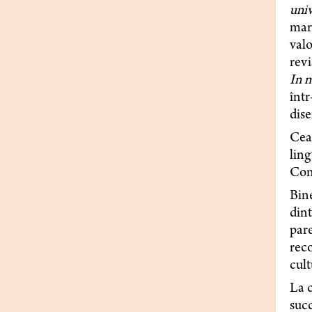
univ
marc
valo
revi
In 
într
dise
Cea
ling
Cond
Bine
dint
pare
reco
cult
La c
succ