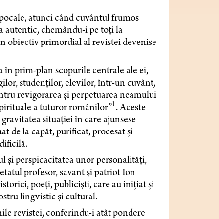
pocale, atunci când cuvântul frumos
a autentic, chemându-i pe toți la
 un obiectiv primordial al revistei devenise
a în prim-plan scopurile centrale ale ei,
or, studenților, elevilor, într-un cuvânt,
 pentru revigorarea și perpetuarea neamului
1
spirituale a tuturor românilor”
. Aceste
gravitatea situației în care ajunsese
at de la capăt, purificat, procesat și
ificilă.
 și perspicacitatea unor personalități,
tatul profesor, savant și patriot Ion
orici, poeți, publiciști, care au inițiat și
tru lingvistic și cultural.
ile revistei, conferindu-i atât pondere