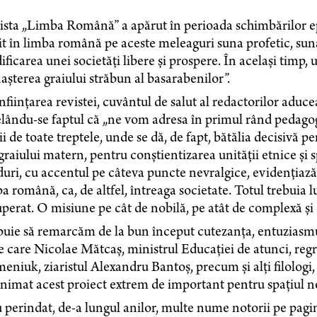
ista „Limba Română” a apărut în perioada schimbărilor e
it în limba română pe aceste meleaguri suna profetic, sun
ificarea unei societăți libere și prospere. În același timp,
așterea graiului străbun al basarabenilor”.
nființarea revistei, cuvântul de salut al redactorilor aduce
lându-se faptul că „ne vom adresa în primul rând pedagogil
ii de toate treptele, unde se dă, de fapt, bătălia decisivă
 graiului matern, pentru conștientizarea unității etnice și 
uri, cu accentul pe câteva puncte nevralgice, evidențiază 
a română, ca, de altfel, întreaga societate. Totul trebuia lu
perat. O misiune pe cât de nobilă, pe atât de complexă și d
uie să remarcăm de la bun început cutezanța, entuziasmul
e care Nicolae Mătcaș, ministrul Educației de atunci, regre
niuk, ziaristul Alexandru Bantoș, precum și alți filologi, ist
nimat acest proiect extrem de important pentru spațiul nos
 perindat, de-a lungul anilor, multe nume notorii pe pagin