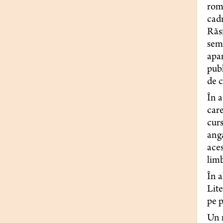
româ
cadr
Răsf
semn
apar
publ
de 
În a
care
curs
anga
aces
lim
În a
Lite
pe p
Un n