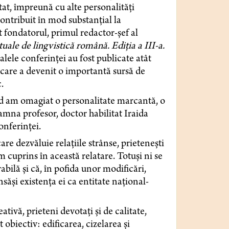
stat, împreună cu alte personalități
ontribuit în mod substanțial la
 fondatorul, primul redactor-șef al
uale de lingvistică română. Ediția a III-a.
alele conferinței au fost publicate atât
care a devenit o importantă sursă de
.
d am omagiat o personalitate marcantă, o
mna profesor, doctor habilitat Iraida
onferinței.
are dezvăluie relațiile strânse, prietenești
m cuprins în această relatare. Totuși ni se
bilă și că, în pofida unor modificări,
nsăși existența ei ca entitate național-
ivă, prieteni devotați și de calitate,
obiectiv: edificarea, cizelarea și