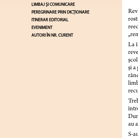
LIMBAJ ŞI COMUNICARE
Rev
PEREGRINARE PRIN DICȚIONARE
rost
ITINERAR EDITORIAL
reed
EVENIMENT
„ren
AUTORI ÎN NR. CURENT
La î
reve
școl
și a
rând
limb
recu
Treb
într
Dume
au a
S-au