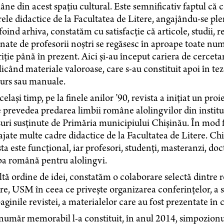
ne din acest spațiu cultural. Este semnificativ faptul că c
ele didactice de la Facultatea de Litere, angajându-se plen
oind arhiva, constatăm cu satisfacție că articole, studii, re
ate de profesorii noștri se regăsesc în aproape toate nu
iție până în prezent. Aici și-au început cariera de cercetare
icând materiale valoroase, care s-au constituit apoi în tez
curs sau manuale.
celași timp, pe la finele anilor ’90, revista a inițiat un pro
 prevedea predarea limbii române alolingvilor din instituți
uri susținute de Primăria municipiului Chișinău. În mod fir
jate multe cadre didactice de la Facultatea de Litere. Chi
ta este funcțional, iar profesori, studenți, masteranzi, doc
ba română pentru alolingvi.
ltă ordine de idei, constatăm o colaborare selectă dintre
re, USM în ceea ce privește organizarea conferințelor, a s
aginile revistei, a materialelor care au fost prezentate în 
umăr memorabil l-a constituit, în anul 2014, simpozionu