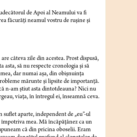
 Judecătorul de Apoi al Neamului va fi
rea făcurăți neamul vostru de rușine și
re câteva zile din acestea. Prost dispusă,
 asta, să nu respecte cronologia și să
a mea, dar numai așa, din obișnuința
probleme mărunte și lipsite de importanță.
rcă n-am știut asta dintotdeauna? Nici nu
geau, viața, în întregul ei, înseamnă ceva.
un suflet aparte, independent de „eu”-ul
ul împotriva mea. Mă încăpățânez ca un
resupuneam că din pricina oboselii. Eram