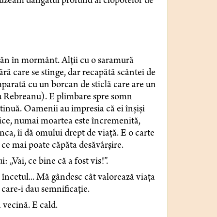
Auzeam dangătul profund al clopotelor de
găn în mormânt. Alții cu o saramură
ără care se stinge, dar recapătă scântei de
parată cu un borcan de sticlă care are un
viu Rebreanu). E plimbare spre somn
tinuă. Oamenii au impresia că ei înșiși
atice, numai moartea este încremenită,
a, îi dă omului drept de viață. E o carte
ă ce mai poate căpăta desăvârșire.
 „Vai, ce bine că a fost vis!”.
 încetul... Mă gândesc cât valorează viața
 care-i dau semnificație.
 vecină. E cald.