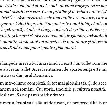
rinzătoare și încărcate de emoții sunt paginile semnate 
eziri ale sufletului atunci când autoarea reușește să se bu
mnal răsărit de soare. Cu nopți albe și întrebări multe („
ebări”) și răspunsuri, de cele mai multe ori univoce, care 
ngurare. Când în preajmă nu mai este omul iubit, când conf
ă le pătrundă, când cei dragi, copleșiți de grijile cotidiene,
ulate și încerci să discerni noianul de gânduri, măsurându-
 anumite vârste sunt un amestec de mulțumire și oboseală,
etul, dându-i noi puteri pentru „înaintare”.
 limpede mereu bucuria știind că există un suflet românes
e a acestui suflet. Acest sentiment de apartenență este im
entru cei din jurul României.
m într-o lume complexă. Și tot mai globalizată. Și de ace
nem noi, români. Cu istoria, tradițiile și cultura noastr
icalitate. Să ne păstrăm identitatea.
escu a fost și va fi alături de neam, de nenorocul lui istor