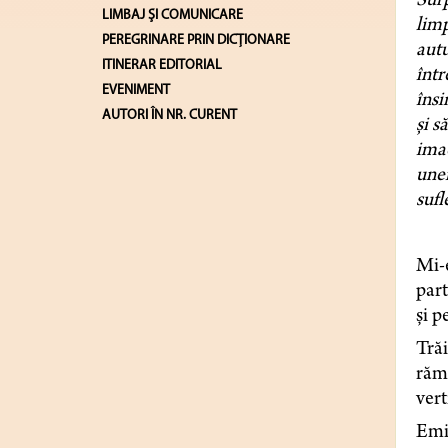
Surp
LIMBAJ ŞI COMUNICARE
limp
PEREGRINARE PRIN DICȚIONARE
autu
ITINERAR EDITORIAL
într
EVENIMENT
însi
AUTORI ÎN NR. CURENT
și s
imac
unei
sufl
Mi-e
part
și p
Trăi
rămâ
vert
Emin