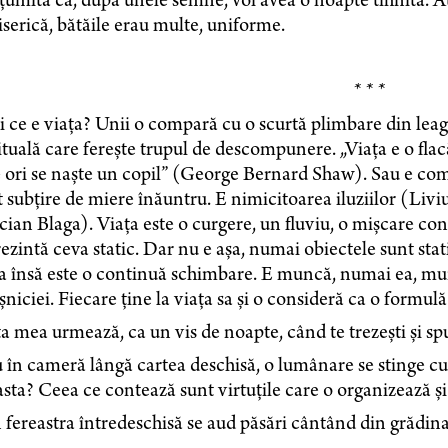
umită că, după unele semne, voi avea o noapte tihnită. 
iserică, bătăile erau multe, uniforme.
* * *
 ce e viața? Unii o compară cu o scurtă plimbare din lea
ituală care ferește trupul de descompunere. „Viața e o flac
 ori se naște un copil” (George Bernard Shaw). Sau e com
t subțire de miere înăuntru. E nimicitoarea iluziilor (Li
ian Blaga). Viața este o curgere, un fluviu, o mișcare con
ezintă ceva static. Dar nu e așa, numai obiectele sunt st
a însă este o continuă schimbare. E muncă, numai ea, munc
șniciei. Fiecare ține la viața sa și o consideră ca o formul
a mea urmează, ca un vis de noapte, când te trezești și spui:
 în cameră lângă cartea deschisă, o lumânare se stinge cu
sta? Ceea ce contează sunt virtuțile care o organizează și
 fereastra întredeschisă se aud păsări cântând din grădina