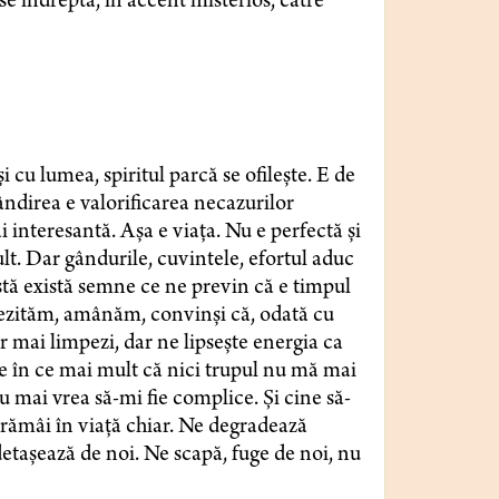
 se îndrepta, în accent misterios, către
 cu lumea, spiritul parcă se ofilește. E de
ândirea e valorificarea necazurilor
i interesantă. Așa e viața. Nu e perfectă și
t. Dar gândurile, cuvintele, efortul aduc
stă există semne ce ne previn că e timpul
 ezităm, amânăm, convinși că, odată cu
 mai limpezi, dar ne lipsește energia ca
ce în ce mai mult că nici trupul nu mă mai
mai vrea să-mi fie complice. Și cine să-
 rămâi în viață chiar. Ne degradează
detașează de noi. Ne scapă, fuge de noi, nu