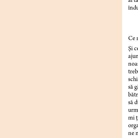
al t
îndu
Ce m
Și c
ajun
noas
treb
schi
să g
bătr
să d
urme
mi ț
orga
ne m