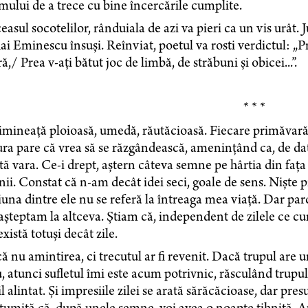
ului de a trece cu bine încercările cumplite.
easul socotelilor, rânduiala de azi va pieri ca un vis urât.
i Eminescu însuși. Reînviat, poetul va rosti verdictul: „P
ă,/ Prea v-ați bătut joc de limbă, de străbuni și obicei...”.
* * *
mineață ploioasă, umedă, răutăcioasă. Fiecare primăvară a
ra pare că vrea să se răzgândească, amenințând ca, de data
ă vara. Ce-i drept, aștern câteva semne pe hârtia din faț
ii. Constat că n-am decât idei seci, goale de sens. Niște 
una dintre ele nu se referă la întreaga mea viață. Dar pa
șteptam la altceva. Știam că, independent de zilele ce cur
xistă totuși decât zile.
ă nu amintirea, ci trecutul ar fi revenit. Dacă trupul are 
 atunci sufletul îmi este acum potrivnic, răsculând trup
l alintat. Și impresiile zilei se arată sărăcăcioase, dar p