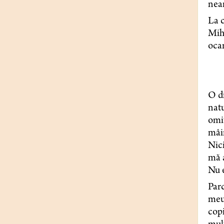
neam
La c
Miha
ocar
O di
natu
omit
mâin
Nici
mă a
Nu e
Parc
meu,
copi