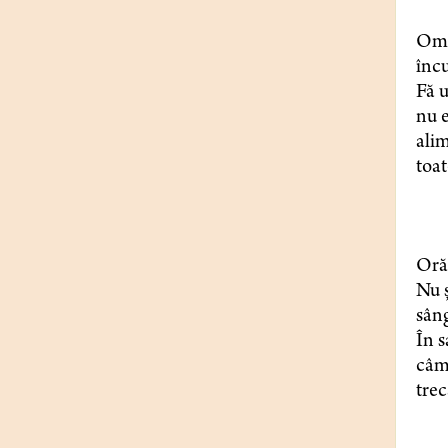
Omul
încu
Fă u
nu e
alim
toat
Oră 
Nu ș
sâng
În s
câmp
trec