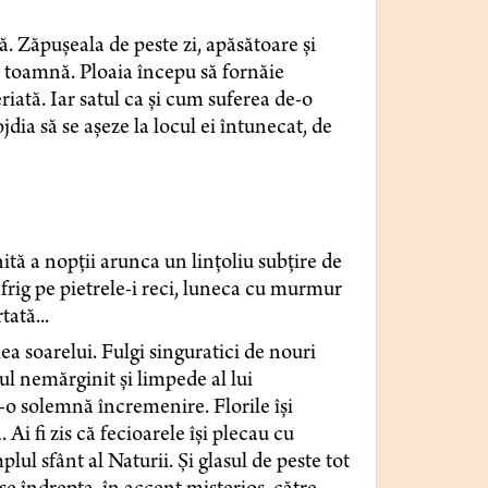
nă. Zăpușeala de peste zi, apăsătoare și
e toamnă. Ploaia începu să fornăie
riată. Iar satul ca și cum suferea de-o
jdia să se așeze la locul ei întunecat, de
ită a nopții arunca un lințoliu subțire de
frig pe pietrele-i reci, luneca cu murmur
tată...
lea soarelui. Fulgi singuratici de nouri
ul nemărginit și limpede al lui
-o solemnă încremenire. Florile își
i fi zis că fecioarele își plecau cu
lul sfânt al Naturii. Și glasul de peste tot