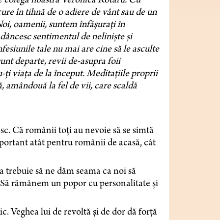
de colega noastră Veronica Rotaru. Cu
cure în tihnă de o adiere de vânt sau de un
Noi, oamenii, suntem înfășurați în
adâncesc sentimentul de neliniște și
esiunile tale nu mai are cine să le asculte
 sunt departe, revii de-asupra foii
ți viața de la început. Meditațiile proprii
 amândouă la fel de vii, care scaldă
c. Că românii toți au nevoie să se simtă
portant atât pentru românii de acasă, cât
ea trebuie să ne dăm seama ca noi să
ă. Să rămânem un popor cu personalitate și
ic. Veghea lui de revoltă și de dor dă forță