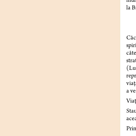
mulț
la B
Căci
spir
câte
stra
(Luc
repr
viaț
a ve
Viaț
Stau
acea
Prin