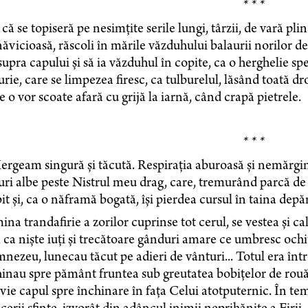
* * *
 că se topiseră pe nesimțite serile lungi, târzii, de vară pli
ăvicioasă, răscoli în mările văzduhului balaurii norilor d
upra capului și să ia văzduhul în copite, ca o herghelie spe
rie, care se limpezea firesc, ca tulburelul, lăsând toată dro
 o vor scoate afară cu grijă la iarnă, când crapă pietrele.
* * *
Mergeam singură și tăcută. Respirația aburoasă și nemărgin
ri albe peste Nistrul meu drag, care, tremurând parcă de 
it și, ca o năframă bogată, își pierdea cursul în taina depăr
na trandafirie a zorilor cuprinse tot cerul, se vestea și ca
, ca niște iuți și trecătoare gânduri amare ce umbresc ochi
ezeu, lunecau tăcut pe adieri de vânturi... Totul era într
inau spre pământ fruntea sub greutatea bobițelor de rouă. A
vie capul spre închinare în fața Celui atotputernic. În temp