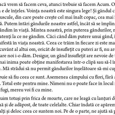
dacă vrem să facem ceva, atunci trebuie să facem Acum. 
 e de înțeles. Voința noastră este singura lege! Și gându
scule, din care poate crește cel mai înalt copac, cea mai
ă. Putem întări gândurile noastre astfel, încât să se împli
ndim în viață. Mintea noastră, prin puterea gândurilor, 
atenți la ce ne gândim. Căci când dăm putere unui gând, îl 
festă în viața noastră. Ceea ce trăim în fiecare zi este m
cuvânt al altui om, oricât de însuflețit cu puteri ar fi, nu 
are noi i-o dăm. Desigur, un gând însuflețit are nevoie de
i inima poate obține manifestarea într-o clipă sau să-l 
. Mă strădui să nu permit gândurilor înșelătoare să-mi c
uie să fiu ceea ce sunt. Asemenea câmpului cu flori, fără a
i. Totul este pentru mine. Nimeni nu o poate face în loc
 fugi, mereu voi fi cu mine.
uim totuși prin frica de moarte, care ne leagă cu lanțuri 
ă și de adăpost, de toate celelalte. Chiar îndată ce apăr
alți și deloc ceea ce suntem noi. Pe de o parte, ne ajută să