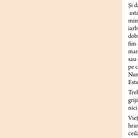
Și 
asta
minu
iarb
dobâ
fim 
mani
sau 
pe c
Numa
Este
Treb
grij
nici
Vieț
hran
ceil