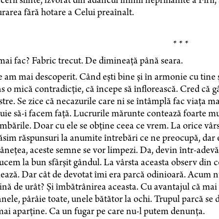
ăcerii sfinte, izvorât din adâncul inimii neprihănite a Firii,
rarea fără hotare a Celui preaînalt.
* * *
ai fac? Fabric trecut. De dimineață până seara.
e am mai descoperit. Când ești bine și în armonie cu tine și
s o mică contradicție, că începe să înflorească. Cred că g
tre. Se zice că necazurile care ni se întâmplă fac viața ma
uie să-i facem față. Lucrurile mărunte contează foarte mul
mbările. Doar cu ele se obține ceea ce vrem. La orice vâr
ăsim răspunsuri la anumite întrebări ce ne preocupă, dar
ânețea, aceste semne se vor limpezi. Da, devin într-adevăr
ucem la bun sfârșit gândul. La vârsta aceasta observ din 
ază. Dar cât de devotat îmi era parcă odinioară. Acum nu 
ină de urât? Și îmbătrânirea aceasta. Cu avantajul că mai
nele, pârâie toate, unele bătător la ochi. Trupul parcă se 
ai aparține. Ca un fugar pe care nu-l putem denunța.