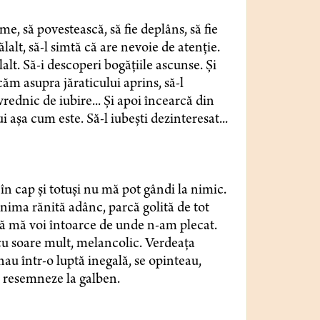
, să povestească, să fie deplâns, să fie
ălalt, să-l simtă că are nevoie de atenție.
lalt. Să-i descoperi bogățiile ascunse. Și
ăm asupra jăraticului aprins, să-l
rednic de iubire... Și apoi încearcă din
ui așa cum este. Să-l iubești dezinteresat...
 în cap și totuși nu mă pot gândi la nimic.
inima rănită adânc, parcă golită de tot
că mă voi întoarce de unde n-am plecat.
cu soare mult, melancolic. Verdeața
au într-o luptă inegală, se opinteau,
e resemneze la galben.