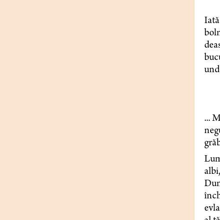
Iată
boln
deas
bucu
unde
... 
negu
grăb
Lumi
albi
Dumn
înch
evla