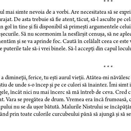
* * *
 mai simte nevoia de a vorbi. Are necesitatea să se exprime
rajat. De asta trebuie să fie atent, tăcut, să-l asculte pe cel
n gol în tine și fii disponibil să primești argumentele celui
șecurile. Să nu scormonim la nesfârșit cenușa, să ne aplec
entăm și se va aprinde foc. Caută în celălalt ceea ce este v
e puterile tale să-i vrei binele. Să-l accepți din capul locul
* * *
a dimineții, ferice, tu ești aurul vieții. Atâtea-mi năvălesc
tiu de unde s-o încep și pe ce culori să înaintez. Îmi simt 
ele, încât nici nu mai încerc să mă întreb de ceva. Cred 
at. Vara se pregătea de drum. Vremea era încă frumoasă, 
ului nu se da ușor bătută. Malurile Nistrului se încăpățân
ând prin toate culorile curcubeului până să ajungă și să s