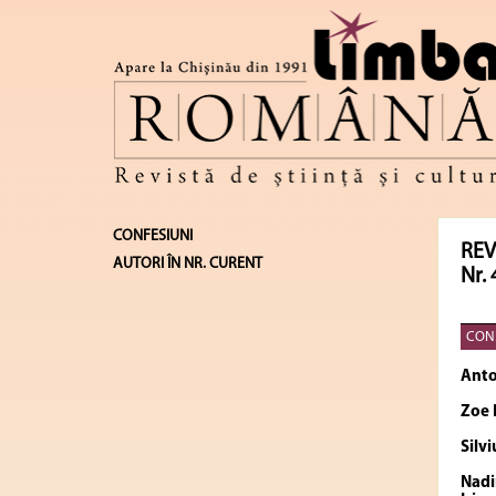
CONFESIUNI
REV
AUTORI ÎN NR. CURENT
Nr. 
CONF
Anto
Zoe
Silv
Nad