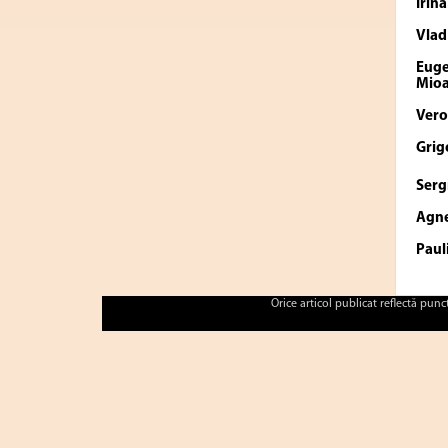
Irin
Vlad
Eug
Mio
Vero
Grig
Serg
Agn
Paul
Orice articol publicat reflectă pun