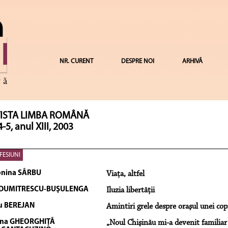
NR. CURENT
DESPRE NOI
ARHIVĂ
ISTA LIMBA ROMÂNĂ
4-5, anul XIII, 2003
ESIUNI
nina SÂRBU
Viaţa, altfel
 DUMITRESCU-BUŞULENGA
Iluzia libertăţii
iu BEREJAN
Amintiri grele despre oraşul unei copi
ina GHEORGHIŢĂ
„Noul Chişinău mi-a devenit familiar 