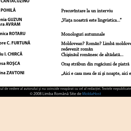
a CANTACUZINO
 POHILĂ
Precuvîntare la un interviu
enia GUZUN
„Viaţa noastră este lingvistica...”
ara AVRAM
nica ROTARU
Monologuri autumnale
ore C. FURTUNĂ
Moldovean? Român? Limbă moldoven
redevenit român
iu I. CHIRCĂ
Chişinăul românesc de altădată...
esa ROŞCA
Oraş străbun din rugăciuni de piatră
ina ZAVTONI
„Aici e casa mea de zi şi noapte, aici e
ctul de vedere al autorului şi nu coincide neapărat cu cel al redacţiei. Textele nepublicate
© 2008 Limba Română Site de
MoldaHost