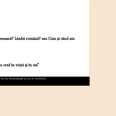
ească? Limbă română? sau Cum şi când am
u cred în viaţă şi în zei”
 nu se recenzează şi nu se restituie