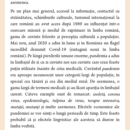
asemenea.
Pe un plan mai general, accesul la informație, contactul cu
străinătatea, schimburile culturale, turismul internațional la
care românii au avut acces după 1989 au influențat într-o
oarecare măsură și modul de exprimare în limba română,
gama de cuvinte folosite și percepția culturală a populației.
Mai nou, anul 2020 a adus în lume și în România un flagel
incredibil denumit Covid-19 (sintagmă nouă în limba
română). Pe lângă pierderile umane enorme, pandemia a adus
în limbajul de zi cu zi cuvinte noi sau cuvinte care erau foarte
puțin utilizate înainte de criza medicală. Cuvântul
pandemie
era aproape necunoscut unor categorii largi de populație, în
special cea tânără și cea din mediul rural. De asemenea, o
gama largă de termeni medicali și-au făcut apariția în limbajul
curent. Câteva exemple sunt de remarcat:
izoletă, corona
virus, epidemiologic, tulpina de virus, terapie intensiva,
mutații, mutanți
și multe asemenea. Efectele economice ale
pandemiei se vor simți o lungă perioadă de timp. Este foarte
probabil că și efectele lingvistice ale acesteia să dureze în
limba vorbită.