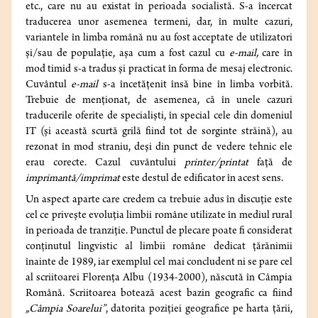
etc., care nu au existat în perioada socialistă. S-a încercat
traducerea unor asemenea termeni, dar, în multe cazuri,
variantele în limba română nu au fost acceptate de utilizatori
și/sau de populație, așa cum a fost cazul cu
e-mail,
care în
mod timid s-a tradus și practicat în forma de mesaj electronic.
Cuvântul
e-mail
s-a încetățenit însă bine în limba vorbită.
Trebuie de menționat, de asemenea, că în unele cazuri
traducerile oferite de specialiști, în special cele din domeniul
IT (și această scurtă grilă fiind tot de sorginte străină), au
rezonat în mod straniu, deși din punct de vedere tehnic ele
erau corecte. Cazul cuvântului
printer/printat
față de
imprimantă/imprimat
este destul de edificator în acest sens.
Un aspect aparte care credem ca trebuie adus în discuție este
cel ce privește evoluția limbii române utilizate în mediul rural
în perioada de tranziție. Punctul de plecare poate fi considerat
conținutul lingvistic al limbii române dedicat țărănimii
înainte de 1989, iar exemplul cel mai concludent ni se pare cel
al scriitoarei Florența Albu (1934-2000), născută în Câmpia
Română. Scriitoarea botează acest bazin geografic ca fiind
„Câmpia Soarelui”
, datorita poziției geografice pe harta țării,