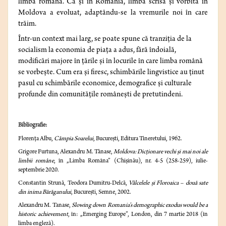
limbă română. Ca și în România, limba scrisă și vorbită în
Moldova a evoluat, adaptându-se la vremurile noi în care
trăim.
Într-un context mai larg, se poate spune că tranziția de la
socialism la economia de piața a adus, fără îndoială,
modificări majore în țările și în locurile în care limba română
se vorbește. Cum era și firesc, schimbările lingvistice au ținut
pasul cu schimbările economice, demografice și culturale
profunde din comunitățile românești de pretutindeni.
Bibliografie:
Florența Albu,
Câmpia Soarelui
, București, Editura Tineretului, 1962.
Grigore Furtuna, Alexandru M. Tănase,
Moldova: Dicționare vechi și mai noi ale
limbii române
, în „Limba Româna” (Chișinău), nr. 4-5 (258-259), iulie-
septembrie 2020.
Constantin Strună, Teodora Dumitru-Delcă,
Vâlcelele și Floroaica – două sate
din inima Bărăganului
, București, Semne, 2002.
Alexandru M. Tanase,
Slowing down Romania’s demographic exodus would be a
historic achievement
, în: „Emerging Europe”, London, din 7 martie 2018 (în
limba engleză).