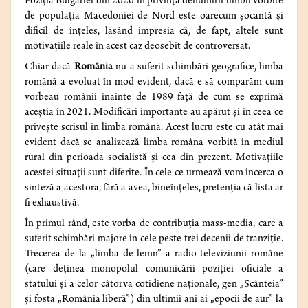
Poziția Bulgariei din 2020 în privința denumirii limbii vorbite
de populația Macedoniei de Nord este oarecum șocantă și
dificil de înțeles, lăsând impresia că, de fapt, altele sunt
motivațiile reale în acest caz deosebit de controversat.
Chiar dacă
România
nu a suferit schimbări geografice, limba
română a evoluat în mod evident, dacă e să comparăm cum
vorbeau românii înainte de 1989 față de cum se exprimă
aceștia în 2021. Modificări importante au apărut și în ceea ce
privește scrisul în limba română. Acest lucru este cu atât mai
evident dacă se analizează limba româna vorbită în mediul
rural din perioada socialistă și cea din prezent. Motivațiile
acestei situații sunt diferite. În cele ce urmează vom încerca o
sinteză a acestora, fără a avea, bineînțeles, pretenția că lista ar
fi exhaustivă.
În primul rând, este vorba de contribuția mass-media, care a
suferit schimbări majore în cele peste trei decenii de tranziție.
Trecerea de la „limba de lemn” a radio-televiziunii române
(care deținea monopolul comunicării poziției oficiale a
statului și a celor câtorva cotidiene naționale, gen „Scânteia”
și fosta „România liberă”) din ultimii ani ai „epocii de aur” la