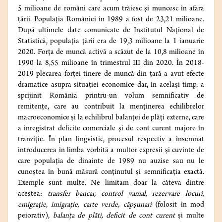
5 milioane de români care acum trăiesc și muncesc în afara
țării. Populația României în 1989 a fost de 23,21 milioane
.
După ultimele date comunicate de Institutul Național de
Statistică, populația țării era de 19,3 milioane la 1 ianuarie
2020. Forța de muncă activă a scăzut de la 10,8 milioane în
1990 la 8,55 milioane în trimestrul III din 2020. În 2018-
2019 plecarea forței tinere de muncă din țară a avut efecte
dramatice asupra situației economice dar, în același timp, a
sprijinit România printru-un volum semnificativ de
remitențe, care au contribuit la menținerea echilibrelor
macroeconomice și la echilibrul balanței de plăți externe, care
a înregistrat deficite comerciale și de cont curent majore în
tranziție. În plan lingvistic, procesul respectiv a însemnat
introducerea în limba vorbită a multor expresii și cuvinte de
care populația de dinainte de 1989 nu auzise sau nu le
cunoștea în bună măsură conținutul și semnificația exactă.
Exemple sunt multe. Ne limitam doar la câteva dintre
acestea:
transfer bancar, control vamal, rezervare locuri,
emigrație
,
imigrație, carte verde, căpșunari
(folosit în mod
peiorativ),
balanța de plăti, deficit de cont curent
și multe