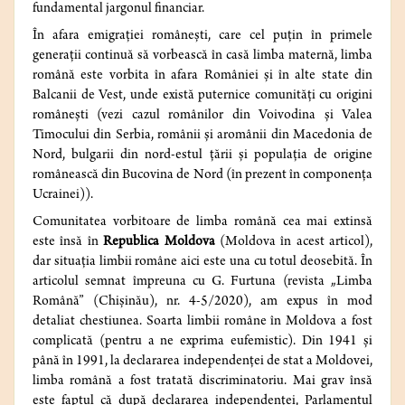
fundamental jargonul financiar.
În afara emigrației românești, care cel puțin în primele
generații continuă să vorbească în casă limba maternă, limba
română este vorbita în afara României și în alte state din
Balcanii de Vest, unde există puternice comunități cu origini
românești (vezi cazul românilor din Voivodina și Valea
Timocului din Serbia, românii și aromânii din Macedonia de
Nord, bulgarii din nord-estul țării și populația de origine
românească din Bucovina de Nord (în prezent în componența
Ucrainei)).
Comunitatea vorbitoare de limba română cea mai extinsă
este însă în
Republica Moldova
(Moldova în acest articol),
dar situația limbii române aici este una cu totul deosebită. În
articolul semnat împreuna cu G. Furtuna (revista „Limba
Română” (Chișinău), nr. 4-5/2020), am expus în mod
detaliat chestiunea. Soarta limbii române în Moldova a fost
complicată (pentru a ne exprima eufemistic). Din 1941 și
până în 1991, la declararea independenței de stat a Moldovei,
limba română a fost tratată discriminatoriu. Mai grav însă
este faptul că după declararea independenței, Parlamentul