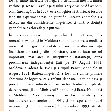
fost și multe încercări de negare a denumirii firești a limbii
vorbite și scrise. Cazul așa-zisului
Dicționar Moldovenesc-
Românesc
, apărut în 2003, este caraghios și straniu. A fost, de
fapt, un experiment pseudo-științific. Aceasta anomalie s-a
născut nu din considerente lingvistice, ci dintr-o dorință
geopolitică a celor aflați la putere.
În ciuda acestor vicisitudini legate chiar de numele său, limba
română a evoluat și în Moldova sub influenţa mass-media, a
unor instituții guvernamentale, a băncilor și altor instituții
financiare din țară și din străinătate, care au jucat un rol
important, mai ales la începuturile statalității, după
proclamarea independenței țării pe 27 August 1991.
Moldova a aderat la FMI și Grupul Băncii Mondiale în
August 1992. Bariera lingvistică a fost una dintre primele
chestiuni de logistică ce a trebuit depășită. Terminologia și
procedurile procesului de aderare au fost traduse și explicate
de reprezentații din Ministerul Finanțelor și Banca Națională
a Moldovei. Aceste cunoștințe au fost folosite și la
introducerea cupoanelor din 1991, și mai apoi a monedei
naționale (leul moldovenesc) în noiembrie 1993. Aceste