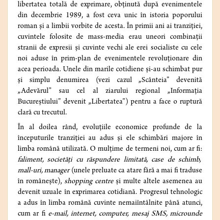
libertatea totală de exprimare, obținută după evenimentele
din decembrie 1989, a fost ceva unic în istoria poporului
roman și a limbii vorbite de acesta. În primii ani ai tranziției,
cuvintele folosite de mass-media erau uneori combinații
stranii de expresii și cuvinte vechi ale erei socialiste cu cele
noi aduse în prim-plan de evenimentele revoluționare din
acea perioada. Unele din marile cotidiene și-au schimbat pur
și simplu denumirea (vezi cazul „Scânteia” devenită
„Adevărul” sau cel al ziarului regional „Informația
Bucureștiului” devenit „Libertatea”) pentru a face o ruptură
clară cu trecutul.
În al doilea rând, evoluțiile economice profunde de la
începuturile tranziției au adus și ele schimbări majore în
limba română utilizată. O mulțime de termeni noi, cum ar fi:
faliment, societăți cu răspundere limitată, case de schimb,
mall-uri, manager
(unele preluate ca atare fără a mai fi traduse
în românește),
shopping centre
și multe altele asemenea au
devenit uzuale în exprimarea cotidiană. Progresul tehnologic
a adus în limba română cuvinte nemaiîntâlnite până atunci,
cum ar fi
e-mail, internet, computer, mesaj SMS, microunde