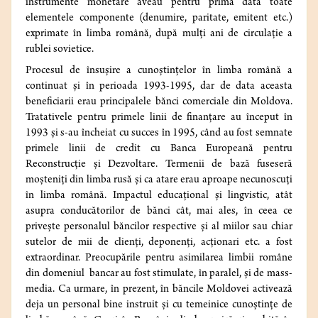
instrumente monetare aveau pentru prima dată toate
elementele componente (denumire, paritate, emitent etc.)
exprimate în limba română, după mulți ani de circulație a
rublei sovietice.
Procesul de însuşire a cunoștințelor în limba română a
continuat și în perioada 1993-1995, dar de data aceasta
beneficiarii erau principalele bănci comerciale din Moldova.
Tratativele pentru primele linii de finanțare au început în
1993 și s-au încheiat cu succes în 1995, când au fost semnate
primele linii de credit cu Banca Europeană pentru
Reconstrucție și Dezvoltare. Termenii de bază fuseseră
moșteniți din limba rusă și ca atare erau aproape necunoscuți
în limba română. Impactul educațional și lingvistic, atât
asupra conducătorilor de bănci cât, mai ales, în ceea ce
privește personalul băncilor respective și al miilor sau chiar
sutelor de mii de clienți, deponenți, acționari etc. a fost
extraordinar. Preocupările pentru asimilarea limbii române
din domeniul bancar au fost stimulate, în paralel, și de mass-
media. Ca urmare, în prezent, în băncile Moldovei activează
deja un personal bine instruit și cu temeinice cunoștințe de