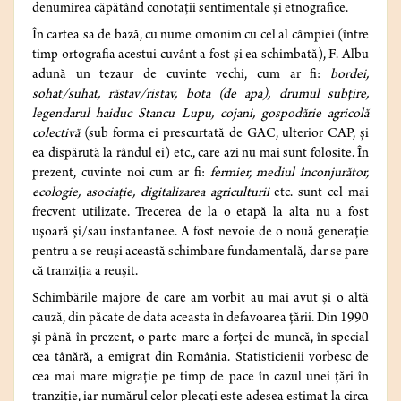
denumirea căpătând conotații sentimentale și etnografice.
În cartea sa de bază, cu nume omonim cu cel al câmpiei (între
timp ortografia acestui cuvânt a fost și ea schimbată), F. Albu
adună un tezaur de cuvinte vechi, cum ar fi:
bordei,
sohat/suhat, răstav/ristav, bota (de apa), drumul subțire,
legendarul haiduc Stancu Lupu, cojani, gospodărie agricolă
colectivă
(sub forma ei prescurtată de GAC, ulterior CAP, și
ea dispărută la rândul ei) etc., care azi nu mai sunt folosite. În
prezent, cuvinte noi cum ar fi:
fermier, mediul înconjurător,
ecologie, asociație, digitalizarea agriculturii
etc. sunt cel mai
frecvent utilizate. Trecerea de la o etapă la alta nu a fost
ușoară și/sau instantanee. A fost nevoie de o nouă generație
pentru a se reuși această schimbare fundamentală, dar se pare
că tranziția a reușit.
Schimbările majore de care am vorbit au mai avut și o altă
cauză, din păcate de data aceasta în defavoarea țării. Din 1990
și până în prezent, o parte mare a forței de muncă, în special
cea tânără, a emigrat din România. Statisticienii vorbesc de
cea mai mare migrație pe timp de pace în cazul unei țări în
tranziție, iar numărul celor plecați este adesea estimat la circa