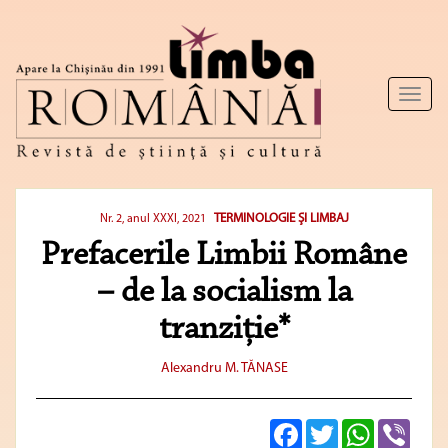
Toggl
naviga
TERMINOLOGIE ŞI LIMBAJ
Nr. 2, anul XXXI, 2021
Prefacerile Limbii Române
– de la socialism la
tranziție*
Alexandru M. TĂNASE
Facebook
Twitter
WhatsApp
Viber