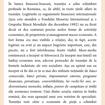
În lumea financiar-bancară, tranziția a adus schimbări
profunde în România, ca, de altfel, în toate țările aflate în
tranziție. Legăturile cu organismele financiare internaționale
(țara este membră a Fondului Monetar International și a
Grupului Băncii Mondiale din decembrie 1992) nu au făcut
decât să dea contururi precise noilor forme de activități
economice, de proprietate și management macro-economic. A
fost forma cea mai vizibilă a relației, dar, în fapt, aceste
legături au avut și un impact lingvistic important, care, din
păcate, nu a fost întotdeauna foarte vizibil. Mass-media
românească a început să folosească (la început mai timid) un
limbaj economic nou, adecvat perioadei de tranziție de la
formele închistate ale erei socialiste. Așa au apărut sau au
început să fie din ce în ce mai des utilizate noțiunile de
bănci
comerciale, bănci private, împrumuturi externe, programe
financiare, privatizare, convertibilitate, lei vechi/lei noi, re-
denominarea monedei, inflație, putere de cumpărare
și mulți
alți asemenea termeni. Unii dintre aceștia existau în limba
română, dar erau apanajul unui cerc restrâns de specialiști.
Tranziția tarii către o economie de piață a schimbat