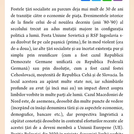
Fostele țări socialiste au parcurs deja mai mult de 30 de ani
de tranziție către o economie de piața. Evenimentele istorice
de la finele celui de-al nouălea deceniu (anii ’80-’90) al
secolului trecut au adus mutații majore în configurația
politică a lumii. Fosta Uniune Sovietică și RSF Iugoslavia s-
au dizolvat fie pe cale pașnică (prima), fie în mod violent (cea
de-a doua), iar alte țări socialiste și-au încetat existența pur și
simplu prin reunificare (cum a fost cazul Republicii
Democrate Germane unificată cu Republica Federală
Germană) sau prin disoluție, cum a fost cazul fostei
Cehoslovacii, moștenită de Republica Cehă și de Slovacia. În
locul acestora au apărut multe state noi, iar schimbările
profunde au avut (și încă mai au) un impact direct asupra
limbilor vorbite în multe parți ale lumii. Cazul Macedoniei de
Nord este, de asemenea, deosebit din multe puncte de vedere
(începând cu însăși denumirea tării și cu aspectele economice,
demografice, bancare etc.), dar perspectiva lingvistică a
căpătat conotații deosebite în contextul eforturilor recente ale
acestei țări de a deveni membră a Uniunii Europene (UE).