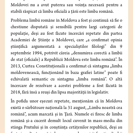
Moldovei nu a avut puterea sau voința necesară pentru a
stabili răspicat că limba oficială a țării este limba română.
Problema limbii române în Moldova a fost și continuă să fie o
chestiune disputată și sensibilă pentru largi categorii de
populație, deși au fost făcute încercări repetate din partea
Academiei de Științe a Moldovei, care „a confirmat opinia
științifică argumentată a specialiștilor filologi” din 9
septembrie 1994, potrivit căreia „denumirea corectă a limbii
de stat (oficiale) a Republicii Moldova este limba română”. În
2013, Curtea Constituțională a confirmat că sintagma „limba
moldovenească, funcționând în baza grafiei latine” poate fi
echivalată semantic cu sintagma „limba română”. O altă
încercare de rezolvare a acestei probleme a fost făcută în
2018, fără însă a reuși din lipsa majorității în legislativ.
În pofida unor eșecuri repetate, menționăm că în Moldova
există o sărbătoare națională la 31 august, „Limba noastră cea
română”, acum marcată şi în Ţară. Numele ei firesc de limba
română și-a cucerit demult locul cuvenit în mass-media din
stânga Prutului și în conștiința cetățenilor republicii, deși au