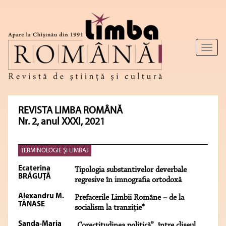
Toggl
naviga
REVISTA LIMBA ROMÂNĂ
Nr. 2, anul XXXI, 2021
TERMINOLOGIE ŞI LIMBAJ
Ecaterina
Tipologia substantivelor deverbale
BRĂGUȚĂ
regresive în imnografia ortodoxă
Alexandru M.
Prefacerile Limbii Române – de la
TĂNASE
socialism la tranziție*
Sanda-Maria
„Corectitudinea politică”, între clișeul