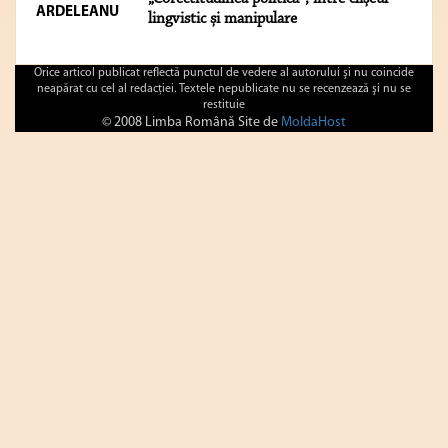
ARDELEANU
lingvistic și manipulare
Orice articol publicat reflectă punctul de vedere al autorului şi nu coincide
neapărat cu cel al redacţiei. Textele nepublicate nu se recenzează şi nu se
restituie
© 2008 Limba Română Site de
MoldaHost