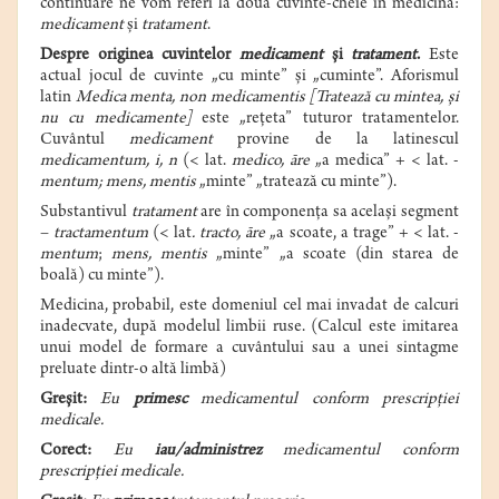
continuare ne vom referi la două cuvinte-cheie în medicină:
medicament
și
tratament
.
Despre originea cuvintelor
medicament
și
tratament
.
Este
actual jocul de cuvinte „cu minte” și „cuminte”. Aforismul
latin
Medica menta, non medicamentis [Tratează cu mintea, și
nu cu medicamente]
este „rețeta” tuturor tratamentelor.
Cuvântul
medicament
provine de la latinescul
medicamentum, i, n
(< lat.
medico, āre
„a medica” + < lat. -
mentum; mens, mentis
„minte” „tratează cu minte”).
Substantivul
tratament
are în componența sa același segment
–
tractamentum
(< lat
. tracto, āre
„a scoate, a trage” + < lat. -
mentum
;
mens, mentis
„minte” „a scoate (din starea de
boală) cu minte”).
Medicina, probabil, este domeniul cel mai invadat de calcuri
inadecvate, după modelul limbii ruse. (Calcul este imitarea
unui model de formare a cuvântului sau a unei sintagme
preluate dintr-o altă limbă)
Greșit:
Eu
primesc
medicamentul conform prescripției
medicale.
Corect:
Eu
iau/administrez
medicamentul conform
prescripției medicale.