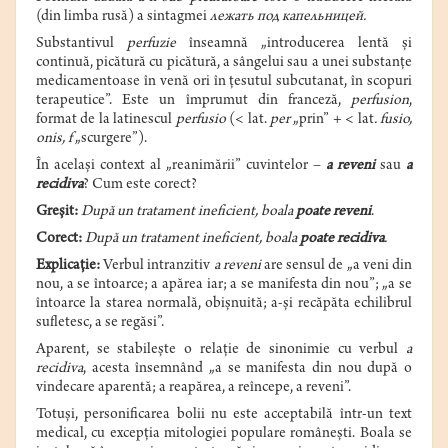
(din limba rusă) a sintagmei
лежать под капельницей.
Substantivul
perfuzie
înseamnă „introducerea lentă și
continuă, picătură cu picătură, a sângelui sau a unei substanțe
medicamentoase în venă ori în țesutul subcutanat, în scopuri
terapeutice”. Este un împrumut din franceză,
perfusion
,
format de la latinescul
perfusio
(< lat.
per
„prin” + < lat
. fusio,
onis, f
„scurgere”).
În același context al „reanimării” cuvintelor –
a reveni
sau
a
recidiva
? Cum este corect?
Greșit:
După un tratament ineficient, boala
poate reveni
.
Corect:
După un tratament ineficient, boala
poate recidiva
.
Explicaţie:
Verbul intranzitiv
a reveni
are sensul de „a veni din
nou, a se întoarce; a apărea iar; a se manifesta din nou”; „a se
întoarce la starea normală, obișnuită; a-și recăpăta echilibrul
sufletesc, a se regăsi”.
Aparent, se stabilește o relație de sinonimie cu verbul
a
recidiva
, acesta însemnând „a se manifesta din nou după o
vindecare aparentă; a reapărea, a reîncepe, a reveni”.
Totuși, personificarea bolii nu este acceptabilă într-un text
medical, cu excepția mitologiei populare românești. Boala se