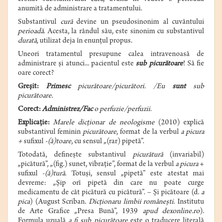
anumită de administrare a tratamentului.
Substantivul
cură
devine un pseudosinonim al cuvântului
perioadă
. Acesta, la rândul său, este sinonim cu substantivul
durată
, utilizat deja în enunțul propus.
Uneori tratamentul presupune calea intravenoasă de
administrare și atunci... pacientul este
sub picurătoare
!
Să fie
oare corect?
Greșit:
Primesc
picurătoare/picurători. /Eu
sunt
sub
picurătoare.
Corect:
Administrez/Fac
o perfuzie/perfuzii
.
Explicaţie:
Marele dicționar de neologisme
(2010) explică
substantivul feminin
picurătoare
, format de la verbul
a picura
+
sufixul
-(ă)toare
, cu sensul „(rar) pipetă”.
Totodată, definește substantivul
picurătură
(invariabil)
„picătură”, „(fig.) sunet, vibrație”, format de la verbul
a picura
+
sufixul
-(ă)tură
. Totuși, sensul „pipetă” este atestat mai
devreme: „Șip orĭ pipetă din care nu poate curge
medicamentu de cât picătură cu picătură”. – Și picătoare (d.
a
pica
) (August Scriban.
Dicționaru limbii românești
. Institutu
de Arte Grafice „Presa Bună”, 1939
apud
dexonline.ro
).
Formula uzuală
a fi sub picurătoare
este o traducere literală