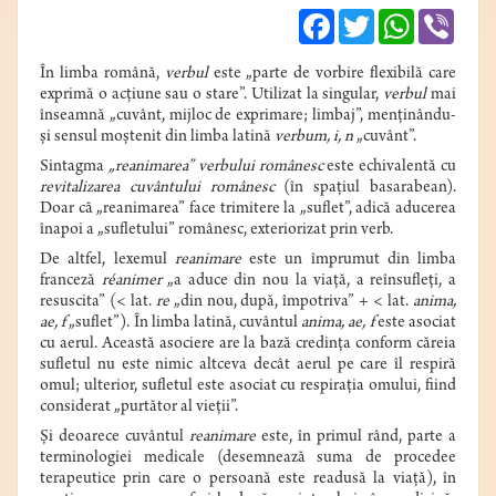
Facebook
Twitter
WhatsApp
Viber
În limba română,
verbul
este „parte de vorbire flexibilă care
exprimă o acțiune sau o stare”. Utilizat la singular,
verbul
mai
înseamnă „cuvânt, mijloc de exprimare; limbaj”, menținându-
și sensul moștenit din limba latină
verbum, i, n
„cuvânt”.
Sintagma
„reanimarea” verbului românesc
este echivalentă cu
revitalizarea cuvântului românesc
(în spațiul basarabean).
Doar că „reanimarea” face trimitere la „suflet”, adică aducerea
înapoi a „sufletului” românesc, exteriorizat prin verb.
De altfel, lexemul
reanimare
este un împrumut din limba
franceză
réanimer
„a aduce din nou la viață, a reînsufleți, a
resuscita” (< lat.
re
„din nou, după, împotriva” + < lat.
anima,
ae, f
„suflet”). În limba latină, cuvântul
anima, ae, f
este asociat
cu aerul. Această asociere are la bază credința conform căreia
sufletul nu este nimic altceva decât aerul pe care îl respiră
omul; ulterior, sufletul este asociat cu respirația omului, fiind
considerat „purtător al vieții”.
Și deoarece cuvântul
reanimare
este, în primul rând, parte a
terminologiei medicale (desemnează suma de procedee
terapeutice prin care o persoană este readusă la viață), în