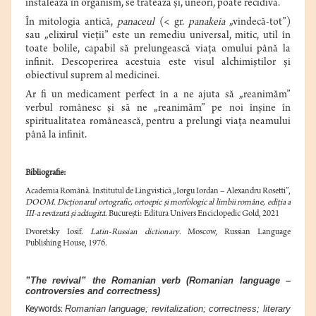
instalează în organism, se tratează și, uneori, poate recidiva.
În mitologia antică,
panaceul
(< gr.
panakeia
„vindecă-tot”)
sau „elixirul vieții” este un remediu universal, mitic, util în
toate bolile, capabil să prelungească viața omului până la
infinit. Descoperirea acestuia este visul alchimiștilor și
obiectivul suprem al medicinei.
Ar fi un medicament perfect în a ne ajuta să „reanimăm”
verbul românesc și să ne „reanimăm” pe noi înșine în
spiritualitatea românească, pentru a prelungi viața neamului
până la infinit.
Bibliografie:
Academia Română. Institutul de Lingvistică „Iorgu Iordan – Alexandru Rosetti”,
DOOM. Dicționarul ortografic, ortoepic și morfologic al limbii române, ediția a
III-a revăzută și adăugită
. București: Editura Univers Enciclopedic Gold, 2021
Dvoretsky Iosif.
Latin-Russian dictionary
. Moscow, Russian Language
Publishing House, 1976.
”The revival” the Romanian verb (Romanian language –
controversies and correctness)
Romanian language; revitalization; correctness; literary
Keywords: