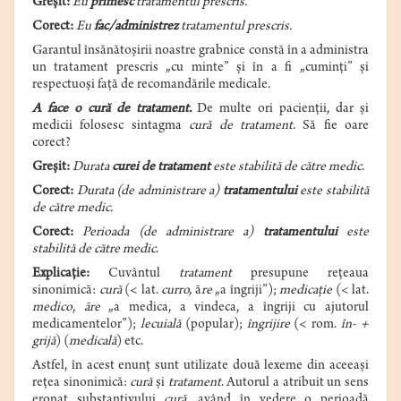
Greșit:
Eu
primesc
tratamentul prescris.
Corect:
Eu
fac/administrez
tratamentul prescris.
Garantul însănătoșirii noastre grabnice constă în a administra
un tratament prescris „cu minte” și în a fi „cuminți” și
respectuoși față de recomandările medicale.
A face o cură de tratament.
De multe ori pacienții, dar și
medicii folosesc sintagma
cură de tratament
. Să fie oare
corect?
Greșit:
Durata
curei de tratament
este stabilită de către medic
.
Corect:
Durata (de administrare a)
tratamentului
este stabilită
de către medic.
Corect:
Perioada (de administrare a)
tratamentului
este
stabilită de către medic
.
Explicație:
Cuvântul
tratament
presupune rețeaua
sinonimică:
cură
(< lat.
curro,
ā
re
„a îngriji”);
medicaţie
(< lat.
medico
,
āre
„a medica, a vindeca, a îngriji cu ajutorul
medicamentelor”);
lecuială
(popular);
îngrijire
(< rom.
în- +
grijă
) (
medicală
) etc.
Astfel, în acest enunț sunt utilizate două lexeme din aceeași
rețea sinonimică:
cură
și
tratament
. Autorul a atribuit un sens
eronat substantivului
cură
, având în vedere o perioadă