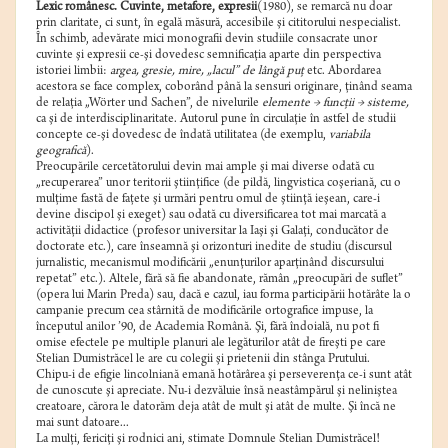
Lexic românesc. Cuvinte, metafore, expresii
(1980), se remarcă nu doar
prin claritate, ci sunt, în egală măsură, accesibile şi cititorului nespecialist.
În schimb, adevărate mici monografii devin studiile consacrate unor
cuvinte şi expresii ce-şi dovedesc semnificaţia aparte din perspectiva
istoriei limbii:
argea, gresie, mire, „lacul” de lângă puţ
etc. Abordarea
acestora se face complex, coborând până la sensuri originare, ţinând seama
de relaţia „Wörter und Sachen”, de nivelurile
elemente → funcţii → sisteme,
ca şi de interdisciplinaritate. Autorul pune în circulaţie în astfel de studii
concepte ce-şi dovedesc de îndată utilitatea (de exemplu,
variabila
geografică
).
Preocupările cercetătorului devin mai ample şi mai diverse odată cu
„recuperarea” unor teritorii ştiinţifice (de pildă, lingvistica coşeriană, cu o
mulţime fastă de faţete şi urmări pentru omul de ştiinţă ieşean, care-i
devine discipol şi exeget) sau odată cu diversificarea tot mai marcată a
activităţii didactice (profesor universitar la Iaşi şi Galaţi, conducător de
doctorate etc.), care înseamnă şi orizonturi inedite de studiu (discursul
jurnalistic, mecanismul modificării „enunţurilor aparţinând discursului
repetat” etc.). Altele, fără să fie abandonate, rămân „preocupări de suflet”
(opera lui Marin Preda) sau, dacă e cazul, iau forma participării hotărâte la o
campanie precum cea stârnită de modificările ortografice impuse, la
începutul anilor ’90, de Academia Română. Şi, fără îndoială, nu pot fi
omise efectele pe multiple planuri ale legăturilor atât de fireşti pe care
Stelian Dumistrăcel le are cu colegii şi prietenii din stânga Prutului.
Chipu-i de efigie lincolniană emană hotărârea şi perseverenţa ce-i sunt atât
de cunoscute şi apreciate. Nu-i dezvăluie însă neastâmpărul şi neliniştea
creatoare, cărora le datorăm deja atât de mult şi atât de multe. Şi încă ne
mai sunt datoare...
La mulţi, fericiţi şi rodnici ani, stimate Domnule Stelian Dumistrăcel!