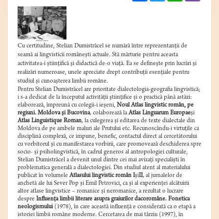
Cu certitudine, Stelian Dumistrăcel se numără între reprezentanţii de
seamă ai lingvisticii româneşti actuale. Stă mărturie pentru aceasta
activitatea-i ştiinţifică şi didactică de-o viaţă. Ea se defineşte prin lucrări şi
realizări numeroase, unele apreciate drept contribuţii esenţiale pentru
studiul şi cunoaşterea limbii române.
Pentru Stelian Dumistrăcel are prioritate dialectologia-geografia lingvistică;
i s-a dedicat de la începutul activităţii ştiinţifice şi o practică până astăzi:
elaborează, împreună cu colegii-i ieşeni,
Noul Atlas lingvistic român, pe
regiuni. Moldova şi Bucovina
,
colaborează la
Atlas Linguarum Europae
şi
Atlas Linguistique Roman
,
la culegerea şi editarea de texte dialectale din
Moldova de pe ambele maluri ale Prutului etc. Recunoscându-i virtuţile ca
disciplină complexă, ce impune, benefic, contactul direct al cercetătorului
cu vorbitorul şi cu manifestarea vorbirii, care promovează deschiderea spre
socio- şi psiholingvistică, în cadrul generos al antropologiei culturale,
Stelian Dumistrăcel a devenit unul dintre cei mai avizaţi specialişti în
problematica generală a dialectologiei. Din studiul atent al materialului
publicat în volumele
Atlasului lingvistic român I
şi
II
,
al jurnalelor de
anchetă ale lui Sever Pop şi Emil Petrovici, ca şi al experienţei alcătuirii
altor atlase lingvistice – romanice şi neromanice, a rezultat o lucrare
despre
Influenţa limbii literare asupra graiurilor dacoromâne. Fonetica
neologismului
(1978), în care această influenţă e considerată ca o etapă a
istoriei limbii române moderne. Cercetarea de mai târziu (1997), în