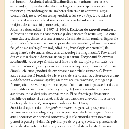
colaborare –
Ancheta dialectală ca formă de comunicare
–
are la bază
experienţa proprie de autor de atlas lingvistic preocupat de implicaţiile
teoretice şi metodologice ale anchetei dialectale în contextul larg al
comunicării; ne relevă un urmaş vrednic al lui Sever Pop, teoreticianul
recunoscut al acestor chestiuni. Viziunea cercetătorilor ieşeni are o
mulţime de constatări şi note originale.
Ajuns la a doua ediţie (I, 1997; II, 2001),
Dicţionar de expresii româneşti
se bucură de un interes binemeritat şi din partea publicului larg. E o carte
fermecătoare, dintre cele mai frumoase închinate limbii române. Expresiile
(idiomatice), în sensul cel mai cuprinzător al cuvântului, adunate aici sunt
fie „cópii ale realităţii”, ţinând, adică, de „frazeologia concretului”, fie
„imaginare”, subsumate, deci, unei „frazeologii a imaginarului”. Provenind
din cele mai diverse domenii ale vieţii şi naturii,
Dicţionarul de expresii
româneşti
le redescoperă cititorului însoţite de exemple şi contexte, de
motivaţii etimologice – şi acestea în cea mai largă accepţiune a cuvântului.
Simplu: ele sunt „moduri de exprimare a mentalului românesc”. Pentru
autor e manifestă bucuria de a le avea şi de a le comenta, plăcerea de
a bate
– odobescian –
câmpii
; aşadar, asemeni aceluia, fascinant, inteligent şi
frumos, căci – se vede uşor – nici ieşeanului nostru nu-i lipseşte harul de a
mânui dibaci cuvintele. Carte de ştiinţă, dicţionarul e seducător prin
subtilitate, nu o dată prin umor şi ironie. El se rânduieşte firesc între
lucrările de minte şi de suflet, atât de trebuincioase „nevoilor noastre de
înţeles şi de frumos”, cum spune undeva autorul însuşi.
Subtitlul dicţionarului –
Biografii-motivaţii
– sugerează, programatic, o
viziune fermă a lexicologului şi a celui preocupat de frazeologie. Câteva
studii teoretice conturaseră concepţia şi ideile autorului prin necesare
puneri la punct şi delimitări privind, pe de-o parte, cuvintele şi metaforele,
şi, pe de altă parte, metaforele şi expresiile. Studiile, adunate în volumul