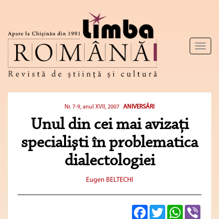
Toggl
naviga
ANIVERSĂRI
Nr. 7-9, anul XVII, 2007
Unul din cei mai avizaţi
specialişti în problematica
dialectologiei
Eugen BELTECHI
Facebook
Twitter
WhatsApp
Viber