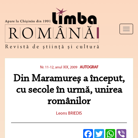
Toggl
naviga
AUTOGRAF
Nr. 11-12, anul XIX, 2009
Din Maramureş a început,
cu secole în urmă, unirea
românilor
Leons BRIEDIS
Facebook
Twitter
WhatsApp
Viber