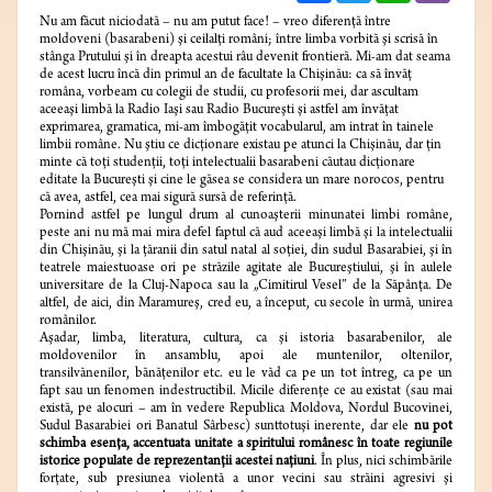
Nu am făcut niciodată – nu am putut face! – vreo diferenţă între
moldoveni (basarabeni) şi ceilalţi români; între limba vorbită şi scrisă în
stânga Prutului şi în dreapta acestui râu devenit frontieră. Mi-am dat seama
de acest lucru încă din primul an de facultate la Chişinău: ca să învăţ
româna, vorbeam cu colegii de studii, cu profesorii mei, dar ascultam
aceeaşi limbă la Radio Iaşi sau Radio Bucureşti şi astfel am învăţat
exprimarea, gramatica, mi-am îmbogăţit vocabularul, am intrat în tainele
limbii române. Nu ştiu ce dicţionare existau pe atunci la Chişinău, dar ţin
minte că toţi studenţii, toţi intelectualii basarabeni căutau dicţionare
editate la Bucureşti şi cine le găsea se considera un mare norocos, pentru
că avea, astfel, cea mai sigură sursă de referinţă.
Pornind astfel pe lungul drum al cunoaşterii minunatei limbi române,
peste ani nu mă mai mira defel faptul că aud aceeaşi limbă şi la intelectualii
din Chişinău, şi la ţăranii din satul natal al soţiei, din sudul Basarabiei, şi în
teatrele maiestuoase ori pe străzile agitate ale Bucureştiului, şi în aulele
universitare de la Cluj-Napoca sau la „Cimitirul Vesel” de la Săpânţa. De
altfel, de aici, din Maramureş, cred eu, a început, cu secole în urmă, unirea
românilor.
Aşadar, limba, literatura, cultura, ca şi istoria basarabenilor, ale
moldovenilor în ansamblu, apoi ale muntenilor, oltenilor,
transilvănenilor, bănăţenilor etc. eu le văd ca pe un tot întreg, ca pe un
fapt sau un fenomen indestructibil. Micile diferenţe ce au existat (sau mai
există, pe alocuri – am în vedere Republica Moldova, Nordul Bucovinei,
Sudul Basarabiei ori Banatul Sârbesc) sunttotuşi inerente, dar ele
nu pot
schimba esenţa, accentuata unitate a spiritului românesc în toate regiunile
istorice populate de reprezentanţii acestei naţiuni
. În plus, nici schimbările
forţate, sub presiunea violentă a unor vecini sau străini agresivi şi