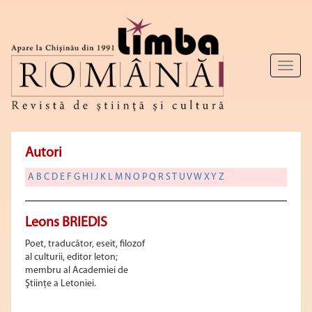
Toggl
naviga
Autori
A
B
C
D
E
F
G
H
I
J
K
L
M
N
O
P
Q
R
S
T
U
V
W
X
Y
Z
Leons BRIEDIS
Poet, traducător, eseit, filozof
al culturii, editor leton;
membru al Academiei de
Ştiinţe a Letoniei.