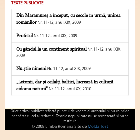
TEXTE PUBLICATE
Din Maramureş a început, cu secole în urmă, unirea
românilor
Nr. 11-12, anul XIX, 2009
Profetul
Nr. 11-12, anul XIX, 2009
Cu gândul la un continent spiritual
Nr. 11-12, anul XIX,
2009
Nu ştie nimeni
Nr. 11-12, anul XIX, 2009
„Letonii, dar şi ceilalţi baltici, lucrează în cultură
aidoma naturii”
Nr. 11-12, anul XX, 2010
Orice articol publicat reflectă punctul de vedere al autorului şi nu coincide
neapărat cu cel al redacţiei. Textele nepublicate nu se recenzează şi nu se
restituie
© 2008 Limba Română Site de
MoldaHost