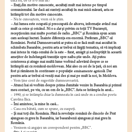
dacă nu, de ce n-o mai fac?
–
Eraţi,din motive cunoscute, ascultaţi mult mai intens pe timpul
comunismului. Iar dacă azi sunteţi ascultaţi în mai mică măsură, asta se
întâmplă tot din motive cunoscute.
– Nu le cunoaştem, vrem să le ştim.
–
Azi lumea este ocupată şi preocupată de altceva, informaţie având mai
mult ca orice şi oricând. Ni s-a
dat
şi privim cu toţii TV Bucureşti,
recepţionăm mai multe posturi de radio. „BBC” şi România spun acum
cam aceleaşi lucruri. Înainte diferenţa era enormă. Preferam „BBC”-ul
României. Postul Dumneavoastră ar putea să se facă mult mai ascultat în
schimbata Basarabie, pentru asta ar trebui să lărgiţi tematica, să vă implicaţi
mai intens în viaţa omului de la sate – furat, amăgit şi nedreptăţit în această
ameţitor de îndelungată tranziţie spre naiba ştie unde. Aţi putea
cointeresa şi atrage mai multă lume vorbind adevărul despre ce se
întâmplă azi cu românul-moldovean. Mai ales cu cei de la ţară, că noi am
fost şi rămânem în continuare o populaţie
eminamente agricolă
. Dar
pentru asta ar trebui să veniţi mai des şi mai pe mult la noi, în Moldova.
– Vom ţine cont de sugestiile dumneavoastră.
–
Atunci hai să vorbim despre prima dumitale venire în Basarabia şi primul
meu contact, pe viu, cu un om de la „BBC”. Asta se întâmpla în anul...
– 1990, şi se întâmpla chiar la dumneata în casă unde m-a condus poeta
Carolina Ilica.
– Îmi amintesc, la mine în casă...
– Casa era bătută, cum se spune, cu oaspeţi.
–
Şi mai toţi din România. Până la revoluţie românii de dincolo de Prut
ajungeau cu greu în Basarabia, iar basarabenii ajungeau şi mai greu în
România.
– Venisem să angajez un corespondent pentru „BBC”
.