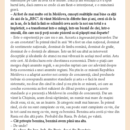
suferinţele pe care au avut să le îndure. Dacă şi am senzaţia că s-a spus
lucrul ăsta, dacă cumva se crede că am făcut-o intenţionat, e o minciună
gravă.
– Ai fost de mai multe ori în Moldova, cunoşti realităţile mai bine ca alţii
de aici de la „BBC”. Ai văzut Moldova în diferite faze şi ani, crezi că de la
an la an, de la fază la fază se schimbă ceva acolo la noi sau totul s-a
împleticit, s-a transformat într-o mâzgă, într-un bioxid de clei, într-o
smoală, din care nu-ţi poţi scoate piciorul ca să păşeşti mai departe?
– Este o experienţă pe care nu o am. Aceasta a
îngreunării
picioarelor. Dar
ce-am constatat? În primul rând în anii ’90 a fost un elan naţional, dominat
de sentimente naţionale, dominat de limba română, dominat de grafie,
dominat de o dorinţă de afirmare. Într-un fel sau altul au intervenit
decepţiile şi idealurile de atunci nu mai vibrează în acelaşi mod astăzi. Asta
este cert. Al doilea lucru este chestiunea economică. Dintr-o piaţă care
mergea după anumite reguli, s-au produs rupturi care cer adevărul despre
forţa economică a unei anumite regiuni. Nu ştiu în ce măsură Republica
Moldova s-a adaptat acestor noi cerinţe de concurenţă, când produsele
trebuie să corespundă anumitor standarde şi asta s-o facă în mod
sistematic, nu doar din când în când şi nu ştiu în ce măsură, cei care au
condus economia au fost suficient de dibaci pentru a garanta aceste
standarde şi o prezenţă a Moldovei în condiţii de concurenţă. Dar am
văzut la Chişinău, acum două săptămâni, un număr mai mare de maşini
decât erau, să zic, un an înainte. Şi categoric mult mai luxoase. În primul
rând, că ele nu sunt cumpărate cu vin, sau poate sunt cumpărate cu vin, dar
în tot cazul nu merg cu vin, merg cu benzină. Benzina asta costă şi vine din
Rusia ori din altă parte. Probabil din Rusia. Pe dolari, pe valută.
– Cât priveşte benzina, benzină avem până una alta.
– De unde?