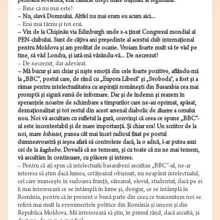
perioada sovietică, erai calificat drept mare duşman al regimului.
– Bine că nu mai este!
– Nu, slavă Domnului. Altfel nu mai eram eu acum aici...
– Erai mai târziu şi tot erai.
– Vin de la Chişinău via Edinburgh unde s-a ţinut Congresul mondial al
PEN-clubului. Sunt de câţiva ani preşedinte al acestui club internaţional
pentru Moldova şi am profitat de ocazie. Vroiam foarte mult să te văd pe
tine, să văd Londra, şi iată-mă văzându-vă... De necrezut!
– De necrezut, dar adevărat.
– Mă bucur şi am chiar şi nişte emoţii din cele foarte pozitive, aflându-mă
la „BBC”, postul care, de rând cu „Eupora Liberă” şi „Svoboda”, a fost şi a
rămas pentru intelectualitatea cu aspiraţii româneşti din Basarabia cea mai
promptă şi sigură sursă de informare. Dar şi de îndemn şi reazem în
speranţele noastre de schimbare a timpurilor care ne-au oprimat, apăsat,
deznaţionalizat şi tot restul din acest arsenal diabolic de
făurire
a omului
nou. Noi vă ascultam cu sufletul la gură, convinşi că ceea ce spune „BBC”-
ul este incontestabil şi de mare importanţă. Şi chiar era! Un scriitor de la
noi, mare
bibisist
, punea cât mai încet radioul fixat pe postul
dumneavoastră şi ieşea afară să controleze dacă, la o adică, l-ar putea auzi
cei de la
kaghebe
. Dovadă că ne temeam, şi cu toate că nu ne mai temem,
vă ascultăm în continuare, cu plăcere şi interes.
– Pentru că aţi spus că intelectualii basarabeni ascultau
„
BBC”-ul, ne-ar
interesa să ştim dacă lumea, cetăţeanul obişnuit, nu neapărat intelectualul,
cel care munceşte în sudoarea frunţii, săteanul, elevul, studentul, dacă pe ei
îi mai interesează ce se întâmplă în lume şi, desigur, ce se întâmplă în
România, pentru că în prezent o bună parte din ceea ce transmitem noi se
referă mai mult la evenimentele politice din România şi uneori şi din
Republica Moldova. Mă interesează să ştiu, în primul rând, dacă ascultă, şi