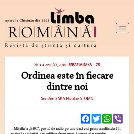
Toggl
naviga
SERAFIM SAKA – 75
Nr. 3-4, anul XX, 2010
Ordinea este în fiecare
dintre noi
Serafim SAKA
Nicolae STOIAN
Facebook
Twitter
WhatsApp
Viber
– Mă aflu la „BBC”, postul de radio pe care dacă erai prins ascultându-l în