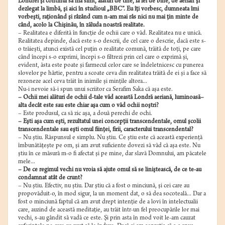
Londrei şi continui să mă simt, alături de tine, la fel de bine, de aerian şi
dezlegat la limbă, şi aici în studioul „BBC”. Eu îţi vorbesc, dumneata îmi
vorbeşti, raţionând şi râzând cum n-am mai râs nici nu mai ţin minte de
când, acolo la Chişinău, în zăluda noastră realitate.
– Realitatea e diferită în funcţie de ochii care o văd. Realitatea nu e unică.
Realitatea depinde, dacă este s-o descrii, de cel care o descrie, dacă este s-
o trăieşti, atunci există cel puţin o realitate comună, trăită de toţi, pe care
când începi s-o exprimi, începi s-o filtrezi prin cel care o exprimă şi,
evident, ăsta este poate şi farmecul celor care se îndeletnicesc cu punerea
slovelor pe hârtie, pentru a scoate ceva din realitatea trăită de ei şi a face să
rezoneze acel ceva trăit în inimile şi minţile altora...
Nu-i nevoie să-i spun unui scriitor ca Serafim Saka că aşa este.
– Ochii mei alături de ochii d-tale văd această Londră aeriană, luminoasă–
alta decât este sau este chiar aşa cum o văd ochii noştri?
– Este produsul, ca să zic aşa, a două perechi de ochi.
– Eşti aşa cum eşti, rezultatul unei concepţii transcendentale, omul şcolii
transcendentale sau eşti omul fiinţei, firii, caracterului transcendental?
– Nu ştiu. Răspunsul e simplu. Nu ştiu. Ce ştiu este că această experienţă
îmbunătăţeşte pe om, şi am avut suficiente dovezi să văd că aşa este. Nu
ştiu în ce măsură m-o fi afectat şi pe mine, dar slavă Domnului, am păcatele
mele...
– De ce regimul vechi nu vroia să ajute omul să se liniştească, de ce te-au
condamnat atât de crunt?
– Nu ştiu. Efectiv, nu ştiu. Dar ştiu că a fost o minciună, şi cei care au
propovăduit-o, în mod sigur, la un moment dat, o să dea socoteală... Dar a
fost o minciună faptul că am avut drept intenţie de a lovi în intelectualii
care, auzind de această meditaţie, au trăit într-un fel preocupările lor mai
vechi, s-au gândit să vadă ce este. Şi prin asta în mod voit le-am cauzat