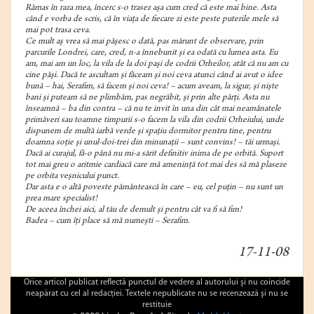
Rămas în raza mea, încerc s-o trasez aşa cum cred că este mai bine. Asta
când e vorba de scris, că în viaţa de fiecare zi este peste puterile mele să
mai pot trasa ceva.
Ce mult aş vrea să mai păşesc o dată, pas mărunt de observare, prin
parcurile Londrei, care, cred, n-a înnebunit şi ea odată cu lumea asta. Eu
am, mai am un loc, la vila de la doi paşi de codrii Orheilor, atât că nu am cu
cine păşi. Dacă te ascultam şi făceam şi noi ceva atunci când ai avut o idee
bună – hai, Serafim, să facem şi noi ceva! – acum aveam, la sigur, şi nişte
bani şi puteam să ne plimbăm, pas negrăbit, şi prin alte părţi. Asta nu
înseamnă – ba din contra – că nu te invit în una din cât mai neamânatele
primăveri sau toamne timpurii s-o facem la vila din codrii Orheiului, unde
dispunem de multă iarbă verde şi spaţiu dormitor pentru tine, pentru
doamna soţie şi unul-doi-trei din minunaţii – sunt convins! – tăi urmaşi.
Dacă ai curajul, fă-o până nu mi-a sărit definitiv inima de pe orbită. Suport
tot mai greu o aritmie cardiacă care mă ameninţă tot mai des să mă plaseze
pe orbita veşnicului punct.
Dar asta e o altă poveste pământească în care – eu, cel puţin – nu sunt un
prea mare specialist!
De aceea închei aici, al tău de demult şi pentru cât va fi să fim!
Badea – cum îţi place să mă numeşti – Serafim.
17-11-08
Orice articol publicat reflectă punctul de vedere al autorului şi nu coincide
neapărat cu cel al redacţiei. Textele nepublicate nu se recenzează şi nu se
restituie