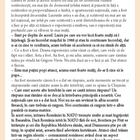
Lumea se zbate şi aceste zbateri nu mai ţin de domeniul viziunii
scriitoriceşti, nu mai ţin de domeniul ţelului măreţ al punerii în faţă a
scriitorilor să propovăduiască o limbă, o apartenenţă naţională, cum a fost
la începutul deceniului. Lucrurile astea s-au dus, şi scriitorul nu mai are un
ţel naţional, are ţelul pe care scriitorul l-a avut dintotdeauna de a trăi şi de
a face şi pe alţii să trăiască o experienţă a multora, sau o experienţă mai
profundă care să vibreze în mai mulţi.
– Sunt pe deplin de acord. Lucru pe care nu vor încă foarte mulţi să-l
înţeleagă. Şi-au încordat muşchii în 1988 şi stau în continuare încordaţi, dar
n-ai cu cine te confrunta, acum trebuie să accelerezi ca să nu rămâi de alţii.
– Ce-a fost a fost. Drama experienţei celui văzut ca sfânt, care vede că de
fapt nu-i sfânt. Asta a fost. Au fost, şi-mi aduc aminte, oameni care sărutau
mâna pe stradă lui Grigore Vieru. Nu ştiu dacă au s-o facă şi azi. Dar atunci
o făceau.
– Erau mai puţini popi atunci, acuma sunt foarte mulţi, de-ar fi cine să le
pupe...
– Au fost momente cărora li s-a dat un răspuns, acele momente au trecut şi
răspunsurile sunt căutate acum la alte întrebări, cum se spune la Chişinău.
– Care sunt aceste alte întrebări la care se caută intens răspuns? Un
răspuns mai rămâne să se dea şi la întrebarea principală a noastră. Cea
naţională care nu s-a dat încă. Noi nu ne-am revărsat în albia noastră
firească, în care trebuia să curgem. Noi continuăm să curgem într-o albie
paralelă cu mama-matrice.
În acest sens, intrarea României în NATO trezeşte multe şi mari îngrijorări
în Basarabia. Dacă România intră în NATO fără de noi, frontiera pe Prut se
întăreşte şi cei din Republica Moldova rămân, unul Dumnezeu ştie pe cât
timp, în spaţiul asiat, aceasta fiind adevărata înstrăinare. Atunci când trăiam
într-un regim identic – comunismul românesc având doar un aspect