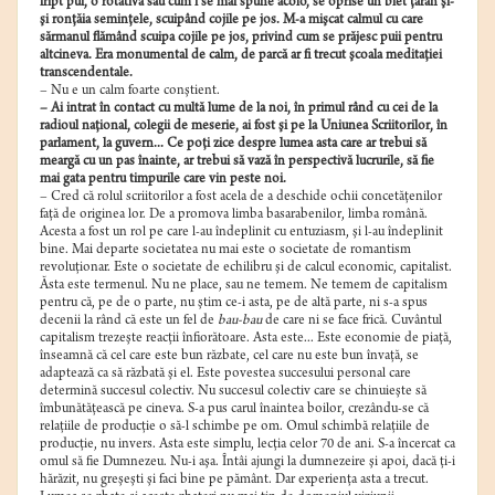
fript pui, o rotativă sau cum i se mai spune acolo, se oprise un biet ţăran şi-
şi ronţăia seminţele, scuipând cojile pe jos. M-a mişcat calmul cu care
sărmanul flămând scuipa cojile pe jos, privind cum se prăjesc puii pentru
altcineva. Era monumental de calm, de parcă ar fi trecut şcoala meditaţiei
transcendentale.
– Nu e un calm foarte conştient.
– Ai intrat în contact cu multă lume de la noi, în primul rând cu cei de la
radioul naţional, colegii de meserie, ai fost şi pe la Uniunea Scriitorilor, în
parlament, la guvern... Ce poţi zice despre lumea asta care ar trebui să
meargă cu un pas înainte, ar trebui să vază în perspectivă lucrurile, să fie
mai gata pentru timpurile care vin peste noi.
– Cred că rolul scriitorilor a fost acela de a deschide ochii concetăţenilor
faţă de originea lor. De a promova limba basarabenilor, limba română.
Acesta a fost un rol pe care l-au îndeplinit cu entuziasm, şi l-au îndeplinit
bine. Mai departe societatea nu mai este o societate de romantism
revoluţionar. Este o societate de echilibru şi de calcul economic, capitalist.
Ăsta este termenul. Nu ne place, sau ne temem. Ne temem de capitalism
pentru că, pe de o parte, nu ştim ce-i asta, pe de altă parte, ni s-a spus
decenii la rând că este un fel de
bau-bau
de care ni se face frică. Cuvântul
capitalism trezeşte reacţii înfiorătoare. Asta este... Este economie de piaţă,
înseamnă că cel care este bun răzbate, cel care nu este bun învaţă, se
adaptează ca să răzbată şi el. Este povestea succesului personal care
determină succesul colectiv. Nu succesul colectiv care se chinuieşte să
îmbunătăţească pe cineva. S-a pus carul înaintea boilor, crezându-se că
relaţiile de producţie o să-l schimbe pe om. Omul schimbă relaţiile de
producţie, nu invers. Asta este simplu, lecţia celor 70 de ani. S-a încercat ca
omul să fie Dumnezeu. Nu-i aşa. Întâi ajungi la dumnezeire şi apoi, dacă ţi-i
hărăzit, nu greşeşti şi faci bine pe pământ. Dar experienţa asta a trecut.