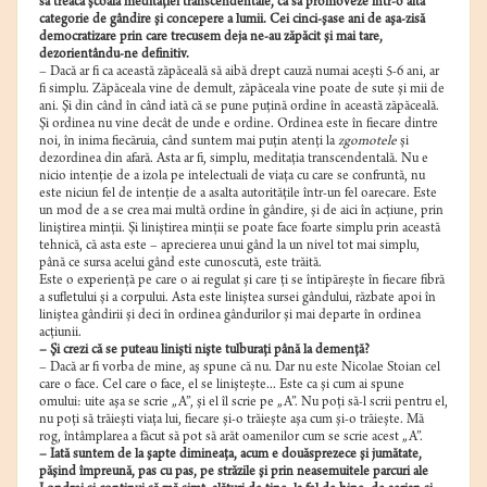
să treacă şcoala meditaţiei transcendentale, ca să promoveze într-o altă
categorie de gândire şi concepere a lumii. Cei cinci-şase ani de aşa-zisă
democratizare prin care trecusem deja ne-au zăpăcit şi mai tare,
dezorientându-ne definitiv.
– Dacă ar fi ca această zăpăceală să aibă drept cauză numai aceşti 5-6 ani, ar
fi simplu. Zăpăceala vine de demult, zăpăceala vine poate de sute şi mii de
ani. Şi din când în când iată că se pune puţină ordine în această zăpăceală.
Şi ordinea nu vine decât de unde e ordine. Ordinea este în fiecare dintre
noi, în inima fiecăruia, când suntem mai puţin atenţi la
zgomotele
şi
dezordinea din afară. Asta ar fi, simplu, meditaţia transcendentală. Nu e
nicio intenţie de a izola pe intelectuali de viaţa cu care se confruntă, nu
este niciun fel de intenţie de a asalta autorităţile într-un fel oarecare. Este
un mod de a se crea mai multă ordine în gândire, şi de aici în acţiune, prin
liniştirea minţii. Şi liniştirea minţii se poate face foarte simplu prin această
tehnică, că asta este – aprecierea unui gând la un nivel tot mai simplu,
până ce sursa acelui gând este cunoscută, este trăită.
Este o experienţă pe care o ai regulat şi care ţi se întipăreşte în fiecare fibră
a sufletului şi a corpului. Asta este liniştea sursei gândului, răzbate apoi în
liniştea gândirii şi deci în ordinea gândurilor şi mai departe în ordinea
acţiunii.
– Şi crezi că se puteau linişti nişte tulburaţi până la demenţă?
– Dacă ar fi vorba de mine, aş spune că nu. Dar nu este Nicolae Stoian cel
care o face. Cel care o face, el se linişteşte... Este ca şi cum ai spune
omului: uite aşa se scrie „A”, şi el îl scrie pe „A”. Nu poţi să-l scrii pentru el,
nu poţi să trăieşti viaţa lui, fiecare şi-o trăieşte aşa cum şi-o trăieşte. Mă
rog, întâmplarea a făcut să pot să arăt oamenilor cum se scrie acest „A”.
– Iată suntem de la şapte dimineaţa, acum e douăsprezece şi jumătate,
păşind împreună, pas cu pas, pe străzile şi prin neasemuitele parcuri ale