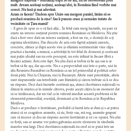
amăgitor naţional – reîntâlniţi după 50 de ani, nu ne deosebeam prea
mult. Aveam aceleaşi noţiuni, aceleaşi idei, în România fiind vorbite mai
corect. Nu însă şi mai adevărat.
Acum ce facem? Tindem spre Unire sau mergem paralel, lăsăm să se
producă reunirea de la sine? Sau îi punem cruce şi semnăm tratate de
vecinătate cu Ţara-mamă?
– E greu de spus ce-o să facă alţii... În felul cum merg lucrurile, nu pare să
existe un interes susţinut pentru reunirea României cu Moldova. Nu ştiu
dacă a fost vreo dată un interes susţinut, a fost un vis, o dorinţă de a-ţi
exprima identitatea. Dar dincolo de asta este faptul acţiunii curente,
concrete, zilnice şi după aceste vise şi efuziuni sentimentale vine clipa
practică a lucrului, a muncii, a activităţii în tot felul de domenii şi contează
mai puţin idealul sau nu este perceput, nu este infuzat în fiecare fibră a
fiecărei acţiuni. Ăsta este fapt. Nu ştiu dacă ar trebui să fie aşa sau n-ar
trebui să fie aşa, dar aşa este. Nu s-a propovăduit nici într-o parte, nici în
alta Reunirea Basarabiei cu România ca un ţel primordial al politicii celor
două părţi. Nici la Chişinău, nici la Bucureşti. Altele sunt priorităţile, altele
sunt răspunsurile sau întrebările care frământă şi cărora trebuie să li se dea
un răspuns. Deci dacă lucrurile continuă aşa, atunci chestiunea naţională va
dăinui în mintea şi în inimile câtorva, poate aceşti câţiva la un moment dat
să se întâlnească, dar nu văd ca în viitorul imediat această problemă să fie
elementul primordial, esenţial, dominant şi în România şi în Republica
Moldova.
Dacă s-ar produce o înstrăinare, probabil că lucrul ăsta ar dura şi s-ar putea
atunci să se coaguleze anumite, să zic, forţe sau, mă rog, anumite grupuri
care să încerce să dea un răspuns acestei înstrăinări şi să i se opună. Nu ştiu
ce forţă, sau ce anume vor putea galvaniza aceste elemente în rândurile
maselor mai largi. Deci chestiunea naţională nu cred să se pună într-un