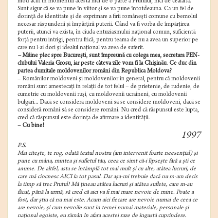
mod acut în momentul acesta nici de o parte a Prutului, nici de cealaltă.
Sunt sigur că se va pune în viitor şi se va pune întotdeauna. Ca un fel de
dorinţă de identitate şi de exprimare a firii româneşti comune cu bemolul
necesar răspunderii şi împărţirii puterii. Când va fi vorba de împărţirea
puterii, atunci va exista, în ciuda entuziasmului naţional comun, suficientă
forţă pentru intrigi, pentru frică, pentru teama de nu a avea un superior pe
care nu l-ai dori şi idealul naţional va avea de suferit.
–
Mâine plec spre Bucureşti, sunt împreună cu colega mea, secretara PEN-
clubului Valeria Grosu, iar peste câteva zile vom fi la Chişinău. Ce duc din
partea dumitale moldovenilor români din Republica Moldova?
– Românilor moldoveni şi moldovenilor în general, pentru că moldovenii
români sunt amestecaţi în relaţii de tot felul – de prietenie, de rudenie, de
cumetrie cu moldovenii ruşi, cu moldovenii ucraineni, cu moldovenii
bulgari... Dacă se consideră moldoveni să se considere moldoveni, dacă se
consideră români să se considere români. Nu cred că răspunsul este lupta,
cred că răspunsul este dorinţa de afirmare a identităţii.
– Cu bine!
1997
P.S.
Mai citeşte, te rog, odată textul nostru (am intervenit foarte neesenţial) şi
pune cu mâna, mintea şi sufletul tău, ceea ce simt că-i lipseşte fără a şti ce
anume. De altfel, asta se întâmplă tot mai mult şi cu alte, atâtea lucruri, de
care mă ciocnesc AICI la tot pasul. Dar aşa-mi trebuie dacă nu m-am decis
la timp să trec Prutul! Mă ţineau atâtea lucruri şi atâtea suflete, care m-au
făcut, până la urmă, să cred că aici va fi mai mare nevoie de mine. Poate a
fost, dar ştiu că nu mai este. Acum aici fiecare are nevoie numai de ceea ce
are nevoie, şi cum nevoile sunt în temei numai materiale, personale şi
naţional egoiste, eu rămân în afara acestei raze de îngustă cuprindere.