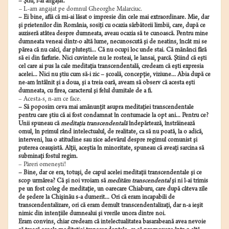
– Ştiu, l-ai angajat.
–
L-am angajat pe domnul Gheorghe Malarciuc.
– Ei bine, află că mi-ai lăsat o impresie din cele mai extraordinare. Mie, dar
şi prietenilor din România, sosiţi cu ocazia sărbătorii limbii, care, după ce
auziseră atâtea despre dumneata, aveau ocazia să te cunoască. Pentru mine
dumneata veneai dintr-o altă lume, necunoscută şi de neatins, încât mi se
părea că nu calci, dar pluteşti... Că nu ocupi loc unde stai. Că mănânci fără
să ei din farfurie. Nici cuvintele nu le rosteai, le lansai, parcă. Ştiind că eşti
cel care ai pus la cale meditaţia transcendentală, credeam că eşti expresia
acelei... Nici nu ştiu cum să-i zic – şcoală, concepţie, viziune... Abia după ce
ne-am întâlnit şi a doua, şi a treia oară, aveam să observ că acesta eşti
dumneata, cu firea, caracterul şi felul dumitale de a fi.
– Acesta-s, n-am ce face.
– Să poposim ceva mai amănunţit asupra meditaţiei transcendentale
pentru care ştiu că ai fost condamnat în contumacie la opt ani... Pentru ce?
Unii spuneau că
meditaţia transcendentală
îndepărtează, înstrăinează
omul, în primul rând intelectualul, de realitate, ca să nu poată, la o adică,
interveni, lua o atitudine sau zice adevărul despre regimul comunist şi
puterea ceauşistă. Alţii, aceştia în minoritate, spuneau că aveaţi sarcina să
subminaţi fostul regim.
– Păreri omeneşti!
– Bine, dar ce era, totuşi, de capul acelei meditaţii transcendentale şi ce
scop urmărea? Că şi noi vroiam să
medităm transcendental
şi ni l-ai trimis
pe un fost coleg de meditaţie, un oarecare Chiaburu, care după câteva zile
de şedere la Chişinău s-a dumerit... Ori că eram incapabili de
transcendentalizare, ori că eram demult transcendentalizaţi, dar n-a ieşit
nimic din intenţiile dumnealui şi vrerile unora dintre noi.
Eram convins, chiar credeam că intelectualitatea basarabeană avea nevoie