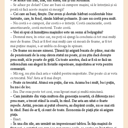
– Se aduce din Iran, Irak, din Rusia, dar şi din România.
– Se aduce pe dolari? Cine are bani să cumpere maşini, să le întreţină şi să
poată să facă aceste maşini să meargă?
– Cei care au bani, fireşte. Dar avem şi destule hârburi occidentale bine
lustruite, care, în fond, rămân hârburi poluante. Şi care nu costă prea mult.
– Nu costă s-o cumperi, dar costă s-o întreţii. Costă cauciucurile, costă
amortizoarele, costă motorul. Toate costă.
– Vrei să spui că înmulţirea maşinilor este un semn al belşugului?
– Domnul meu, în orice caz, nu poţi să ajungi la concluzia că tot mai mulţi
mor de foame. Dacă ar fi fost mai mulţi care să moară de foame, ar fi tot
mai puţine maşini, s-ar umbla cu desaga în spinare.
– De foame nu moare nimeni. Ţăranii îşi asigură bucata de pâine, mai rău
de pensionarii de la oraş cărora statul nu poate, şi nu ştiu dacă doreşte
prea mult, să le poarte de grijă. Cu toate acestea, dacă ar fi să se facă un
referendum sau alegeri în forurile superioare, majoritatea ar vota pentru
comunişti.
– Mă rog, nu ştiu dacă asta e valabil pentru majoritate. Dar poate că ar vota
cu trecutul. Nu? Asta ar fi mai drept.
– Poate cu trecutul. Atunci era puţin, dar era. Acuma ba-i mult, ba-i puţin,
ba nu-i de loc.
– Era. Dar erau peste tot cozi, erau lipsuri mari şi multă minciună.
– Cam jumătate din viaţa multora din generaţia noastră, că diferenţa nu-i
prea mare, a trecut stând la coadă, în rând. Dar asta am uitat-o foarte
repede. Astăzi, precum ai putut observa, au dispărut cozile, nu se mai stă
în rând. Bani de-ar fi, că sunt de toate. Economia de piaţă ştie să asigure
piaţa.
– Exact.
– În una din zile, am urmărit un impresionant tablou. În faţa maşinii de