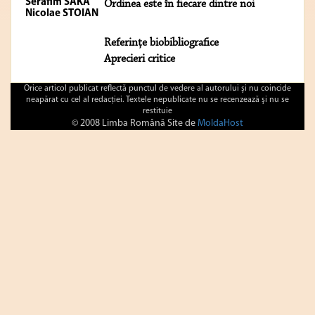
Serafim SAKA
Ordinea este în fiecare dintre noi
Nicolae STOIAN
Referinţe biobibliografice
Aprecieri critice
Orice articol publicat reflectă punctul de vedere al autorului şi nu coincide
neapărat cu cel al redacţiei. Textele nepublicate nu se recenzează şi nu se
restituie
© 2008 Limba Română Site de
MoldaHost