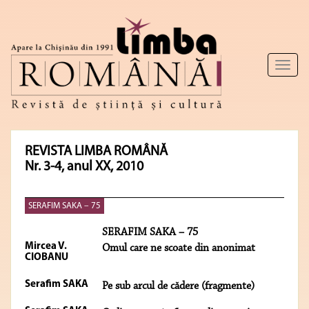
Toggl
naviga
REVISTA LIMBA ROMÂNĂ
Nr. 3-4, anul XX, 2010
SERAFIM SAKA – 75
SERAFIM SAKA – 75
Mircea V.
Omul care ne scoate din anonimat
CIOBANU
Serafim SAKA
Pe sub arcul de cădere (fragmente)