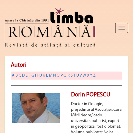
Toggl
naviga
Autori
A
B
C
D
E
F
G
H
I
J
K
L
M
N
O
P
Q
R
S
T
U
V
W
X
Y
Z
Dorin POPESCU
Doctor în filologie,
președinte al Asociației „Casa
Mării Negre,” cadru
universitar, publicist, expert
în geopolitică, fost diplomat.
Volume publicate: Noica.