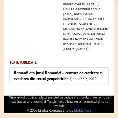
Bătălia continuă (2013);
Figuri ale textului anteic
(2016); Răzbunarea
barbarilor. 2000 de ani fără
Ovidiu la Tomis (2017).
Membru în colectivul științific
al revistelor „PATRIMONIUM.
Revistă Română de Studii
Istorice și Interculturale” și
„OltArt” (Slatina).
TEXTE PUBLICATE
Românii din jurul României – centura de castitate și
evadarea din cercul geopolitic
Nr. 1, anul XXIX, 2019
Orice articol publicat reflectă punctul de vedere al autorului şi nu coincide
neapărat cu cel al redacţiei. Textele nepublicate nu se recenzează şi nu se
restituie
© 2008 Limba Română Site de
MoldaHost