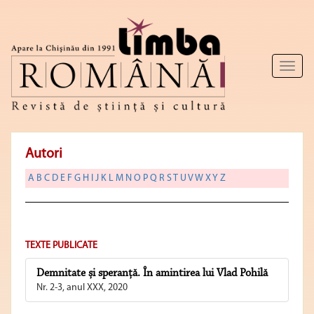
Toggl
naviga
Autori
A
B
C
D
E
F
G
H
I
J
K
L
M
N
O
P
Q
R
S
T
U
V
W
X
Y
Z
TEXTE PUBLICATE
Demnitate și speranță. În amintirea lui Vlad Pohilă
Nr. 2-3, anul XXX, 2020