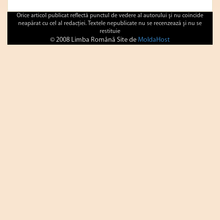
Orice articol publicat reflectă punctul de vedere al autorului şi nu coincide
neapărat cu cel al redacţiei. Textele nepublicate nu se recenzează şi nu se
restituie
© 2008 Limba Română Site de
MoldaHost