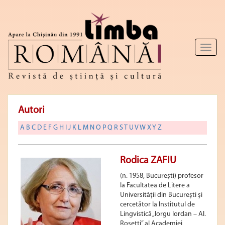
Toggl
naviga
Autori
A
B
C
D
E
F
G
H
I
J
K
L
M
N
O
P
Q
R
S
T
U
V
W
X
Y
Z
Rodica ZAFIU
(n. 1958, Bucureşti) profesor
la Facultatea de Litere a
Universității din Bucureşti şi
cercetător la Institutul de
Lingvistică „Iorgu Iordan – Al.
Rosetti” al Academiei