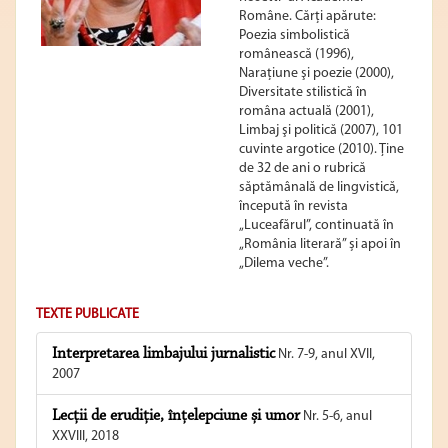
Române. Cărţi apărute:
Poezia simbolistică
românească (1996),
Naraţiune şi poezie (2000),
Diversitate stilistică în
româna actuală (2001),
Limbaj şi politică (2007), 101
cuvinte argotice (2010). Ţine
de 32 de ani o rubrică
săptămânală de lingvistică,
începută în revista
„Luceafărul”, continuată în
„România literară” și apoi în
„Dilema veche”.
TEXTE PUBLICATE
Interpretarea limbajului jurnalistic
Nr. 7-9, anul XVII,
2007
Lecții de erudiție, înțelepciune și umor
Nr. 5-6, anul
XXVIII, 2018