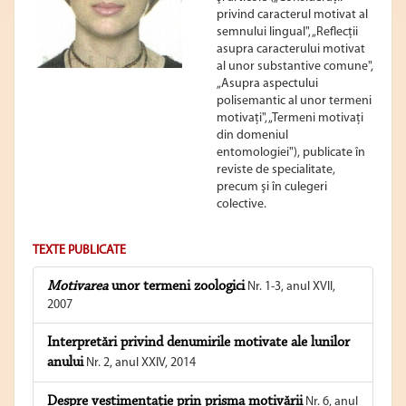
privind caracterul motivat al
semnului lingual", „Reflecţii
asupra caracterului motivat
al unor substantive comune",
„Asupra aspectului
polisemantic al unor termeni
motivaţi", „Termeni motivaţi
din domeniul
entomologiei"), publicate în
reviste de specialitate,
precum şi în culegeri
colective.
TEXTE PUBLICATE
Motivarea
unor termeni zoologici
Nr. 1-3, anul XVII,
2007
Interpretări privind denumirile motivate ale lunilor
anului
Nr. 2, anul XXIV, 2014
Despre vestimentație prin prisma motivării
Nr. 6, anul