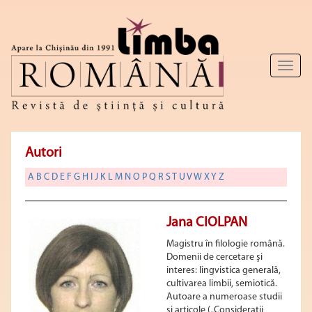
Toggl
naviga
Autori
A
B
C
D
E
F
G
H
I
J
K
L
M
N
O
P
Q
R
S
T
U
V
W
X
Y
Z
Jana CIOLPAN
Magistru în filologie română.
Domenii de cercetare şi
interes: lingvistica generală,
cultivarea limbii, semiotică.
Autoare a numeroase studii
şi articole („Consideraţii