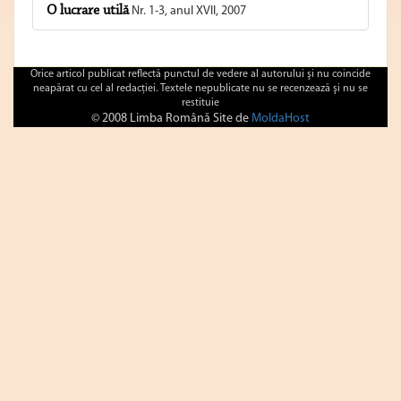
O lucrare utilă
Nr. 1-3, anul XVII, 2007
Orice articol publicat reflectă punctul de vedere al autorului şi nu coincide
neapărat cu cel al redacţiei. Textele nepublicate nu se recenzează şi nu se
restituie
© 2008 Limba Română Site de
MoldaHost