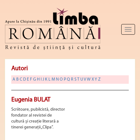
Toggl
naviga
Autori
A
B
C
D
E
F
G
H
I
J
K
L
M
N
O
P
Q
R
S
T
U
V
W
X
Y
Z
Eugenia BULAT
Scriitoare, pubilcistă, director
fondator al revistei de
cultură şi creaţie literară a
tinerei generaţii „Clipa”.