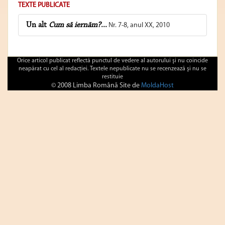
TEXTE PUBLICATE
Un alt
Cum să iernăm?
...
Nr. 7-8, anul XX, 2010
Orice articol publicat reflectă punctul de vedere al autorului şi nu coincide
neapărat cu cel al redacţiei. Textele nepublicate nu se recenzează şi nu se
restituie
© 2008 Limba Română Site de
MoldaHost