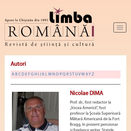
Toggl
naviga
Autori
A
B
C
D
E
F
G
H
I
J
K
L
M
N
O
P
Q
R
S
T
U
V
W
X
Y
Z
Nicolae DIMA
Prof. dr., fost redactor la
„Vocea Americii", fost
profesor la Şcoala Superioară
Militară Americană de la Fort
Bragg, în prezent pensionar
şi freelance writer, Statele