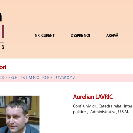
NR. CURENT
DESPRE NOI
ARHIVĂ
ori
C
D
E
F
G
H
I
J
K
L
M
N
O
P
Q
R
S
T
U
V
W
X
Y
Z
Aurelian LAVRIC
Conf. univ. dr., Catedra relaţii inte
politice şi Administrative, U.S.M.