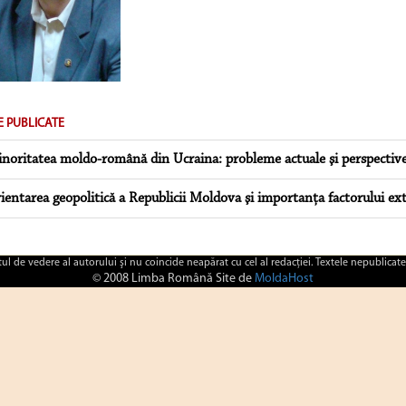
E PUBLICATE
noritatea moldo-română din Ucraina: probleme actuale şi perspective
ientarea geopolitică a Republicii Moldova şi importanţa factorului ex
ctul de vedere al autorului şi nu coincide neapărat cu cel al redacţiei. Textele nepublicate
© 2008 Limba Română Site de
MoldaHost