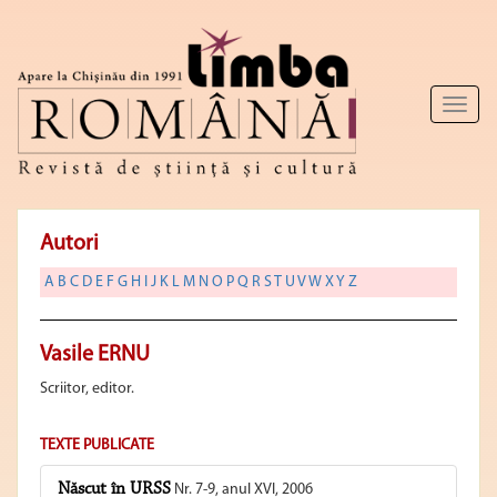
Toggl
naviga
Autori
A
B
C
D
E
F
G
H
I
J
K
L
M
N
O
P
Q
R
S
T
U
V
W
X
Y
Z
Vasile ERNU
Scriitor, editor.
TEXTE PUBLICATE
Născut în URSS
Nr. 7-9, anul XVI, 2006