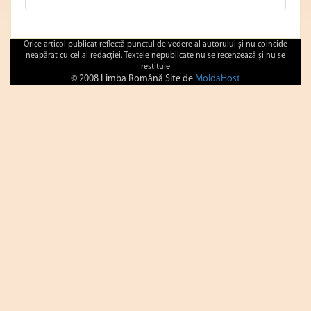
Orice articol publicat reflectă punctul de vedere al autorului şi nu coincide
neapărat cu cel al redacţiei. Textele nepublicate nu se recenzează şi nu se
restituie
© 2008 Limba Română Site de
MoldaHost