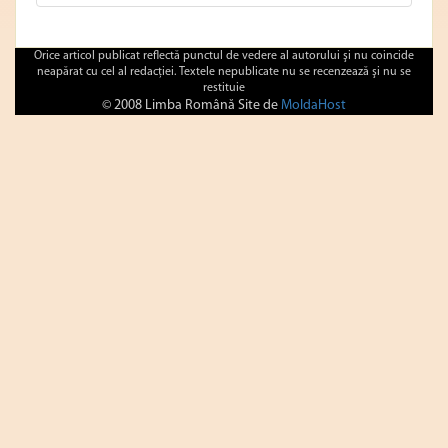
Orice articol publicat reflectă punctul de vedere al autorului şi nu coincide
neapărat cu cel al redacţiei. Textele nepublicate nu se recenzează şi nu se
restituie
© 2008 Limba Română Site de
MoldaHost