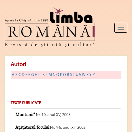
Toggl
naviga
Autori
A
B
C
D
E
F
G
H
I
J
K
L
M
N
O
P
Q
R
S
T
U
V
W
X
Y
Z
TEXTE PUBLICATE
Muntenii*
Nr. 10, anul XV, 2005
Aţâţătorul focului
Nr. 4-6, anul XII, 2002