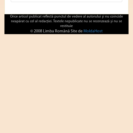
Orice articol publicat reflectă punctul de vedere al autorului şi nu coincide
neapărat cu cel al redacţiei. Textele nepublicate nu se recenzează şi nu se
restituie
© 2008 Limba Română Site de
MoldaHost