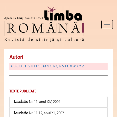
Toggl
naviga
Autori
A
B
C
D
E
F
G
H
I
J
K
L
M
N
O
P
Q
R
S
T
U
V
W
X
Y
Z
TEXTE PUBLICATE
Laudatio
Nr. 11, anul XIV, 2004
Laudatio
Nr. 11-12, anul XII, 2002