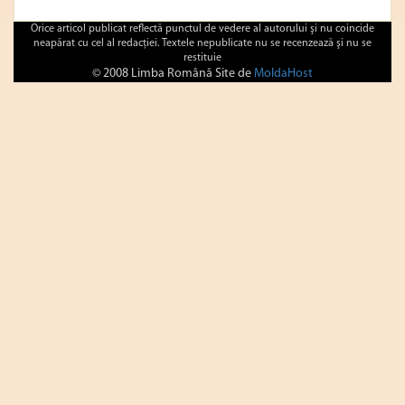
Orice articol publicat reflectă punctul de vedere al autorului şi nu coincide
neapărat cu cel al redacţiei. Textele nepublicate nu se recenzează şi nu se
restituie
© 2008 Limba Română Site de
MoldaHost