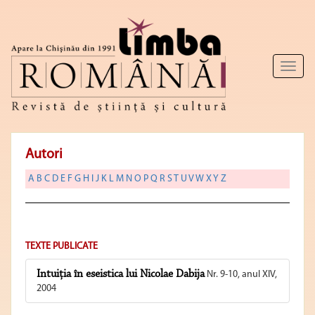
Toggl
naviga
Autori
A
B
C
D
E
F
G
H
I
J
K
L
M
N
O
P
Q
R
S
T
U
V
W
X
Y
Z
TEXTE PUBLICATE
Intuiţia în eseistica lui Nicolae Dabija
Nr. 9-10, anul XIV,
2004